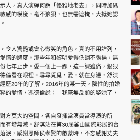
示人，真人演繹何謂「優雅地老去」，同時加碼
敏感的模樣，毫不狼狽，也無需遮掩，大抵她認
。
，令人驚艷或會心微笑的角色，真的不用詳列，
愛情的態度。那些年和黎明愛得低調不張揚，無
份七年止步。愛一個上一課，這一課雖痛，狠狠
德倫看在眼裡。尋尋覓覓，愛，就在身邊，舒淇
歷20年的了解，2016年的某一天，隨性的拍婚
粹的愛情，馮德倫說：「我毫無反顧的娶她了，
對方莫大的空間，各自發揮當演員當導演的所
而有增無減。舒淇站在第30屆釜山國際影展的台
落淚，感謝恩師侯孝賢的啟蒙時，不忘感謝丈夫