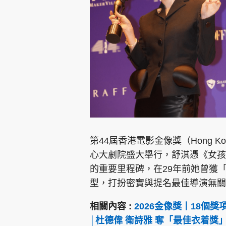
第44屆香港電影金像獎（Hong Kon
心大劇院盛大舉行，舒淇憑《女孩
的重要里程碑，在29年前她曾獲
型，打扮密實與提名最佳導演無關
相關內容 :
2026金像獎丨18個
│杜德偉 衛詩雅 奪「最佳衣着獎