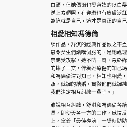
白頭，但她偶爾也零避諱的以白髮
送上素顏照，有雀斑也有皮膚泛紅
為這就是自己，這才是真正的自己
相愛相知馮德倫
談作品，舒淇的經典作品數之不盡
最令女生們讚嘆佩服的，是她處理
奈飽受攻擊，她不吭一聲，最終緣
的摔了一交，伴着她療傷的知己馮
和馮德倫這對知己，相知也相愛，經
照，低調的結婚，貫徹他們低調純
我們決定相互糾纏一輩子。」
雖說相互糾纏，舒淇和馮德倫各給
長，即使天各一方的工作，感情反
上，拿着「最佳導演」一奬時隨隨