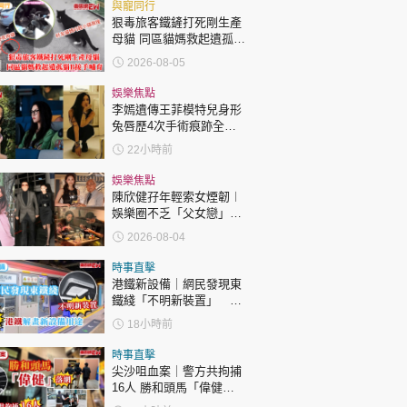
與寵同行
狠毒旅客鐵鏟打死剛生產
母貓 同區貓媽救起遺孤貓
B接手哺育
2026-08-05
娛樂焦點
李嫣遺傳王菲模特兒身形
兔唇歷4次手術痕跡全消
變身美少女顏值升級
22小時前
娛樂焦點
陳欣健孖年輕索女煙韌︱
娛樂圈不乏「父女戀」
「爺孫戀」 年齡差距最大
2026-08-04
達51歲 最受矚目有李龍
基謝賢
時事直擊
港鐵新設備｜網民發現東
鐵綫「不明新裝置」 港
鐵解畫新設備用途
18小時前
時事直擊
尖沙咀血案｜警方共拘捕
16人 勝和頭馬「偉健」
落網