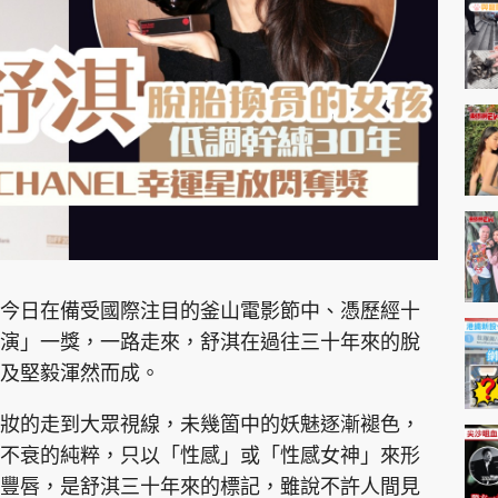
神機妙算 李丞責
緣來有理 麥玲玲
鬼靈精怪 威師兄
PCM 電腦廣場
星島頭條
星島日報
頭條日報
星島
今日在備受國際注目的釜山電影節中、憑歷經十
演」一獎，一路走來，舒淇在過往三十年來的脫
及堅毅渾然而成。
EDUPLUS
妝的走到大眾視線，未幾箇中的妖魅逐漸褪色，
款
版權及免責聲明
Copyright © 東周網 版權所有 . 不得
不衰的純粹，只以「性感」或「性感女神」來形
豐唇，是舒淇三十年來的標記，雖說不許人間見