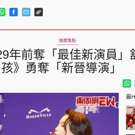
娛樂焦點
丨29年前奪「最佳新演員
孩》勇奪「新晉導演」
最Hi