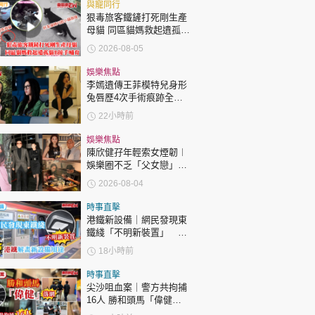
時政財經
與寵同行
狠毒旅客鐵鏟打死剛生產
健康生活
母貓 同區貓媽救起遺孤貓
B接手哺育
2026-08-05
飲食旅遊
娛樂焦點
李嫣遺傳王菲模特兒身形
兔唇歷4次手術痕跡全消
變身美少女顏值升級
22小時前
娛樂焦點
陳欣健孖年輕索女煙韌︱
娛樂圈不乏「父女戀」
環球
The Standard
親子王
「爺孫戀」 年齡差距最大
2026-08-04
達51歲 最受矚目有李龍
基謝賢
時事直擊
港鐵新設備｜網民發現東
鐵綫「不明新裝置」 港
鐵解畫新設備用途
18小時前
轉載 ©Eastweek.com.hk. All rights reserved.
時事直擊
尖沙咀血案｜警方共拘捕
16人 勝和頭馬「偉健」
落網