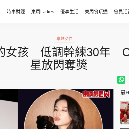
人
時事財經
東周Ladies
優享生活
東周食玩通
會員活
時事財經
東周Ladies
卓越女性
時事直擊
談情說性
女孩 低調幹練30年 C
財經智庫
時尚生活
星放閃奪獎
焦點人物
健康醫美
她世代力量
卓越女性
最Hi
會員活動
玄學靈異
周JETSO
東勝運程
智富天下 李居明