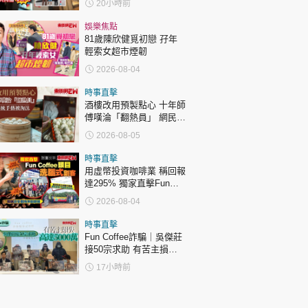
20小時前
娛樂焦點
81歲陳欣健覓初戀 孖年
輕索女超市煙韌
2026-08-04
時事直擊
酒樓改用預製點心 十年師
傅嘆淪「翻熱員」 網民憂
傳統手藝被淘汰
2026-08-05
時事直擊
用虛幣投資咖啡業 稱回報
達295% 獨家直擊Fun
Coffee頭目洗腦式劏客
2026-08-04
時事直擊
Fun Coffee詐騙｜吳傑莊
接50宗求助 有苦主損失
5000萬
17小時前