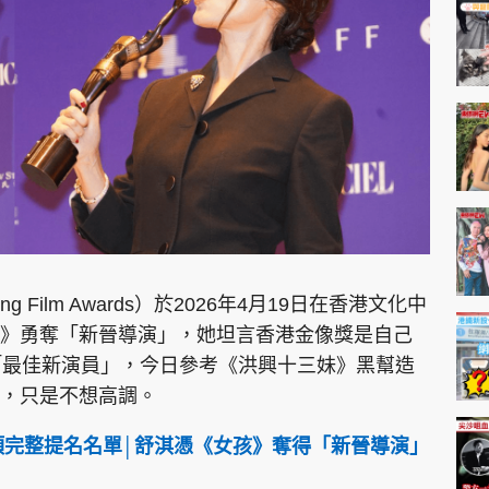
g Film Awards）於2026年4月19日在香港文化中
》勇奪「新晉導演」，她坦言香港金像獎是自己
「最佳新演員」，今日參考《洪興十三妹》黑幫造
，只是不想高調。
獎項完整提名名單│舒淇憑《女孩》奪得「新晉導演」
」