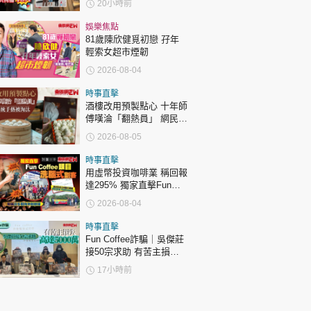
20小時前
娛樂焦點
81歲陳欣健覓初戀 孖年
輕索女超市煙韌
2026-08-04
時事直擊
酒樓改用預製點心 十年師
傅嘆淪「翻熱員」 網民憂
傳統手藝被淘汰
2026-08-05
時事直擊
用虛幣投資咖啡業 稱回報
達295% 獨家直擊Fun
Coffee頭目洗腦式劏客
2026-08-04
時事直擊
Fun Coffee詐騙｜吳傑莊
接50宗求助 有苦主損失
5000萬
17小時前