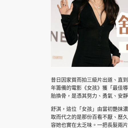
集團旗下品牌
東周刊
cazbuyer
東Touch
昔日因家貧而拍三級片出道、直到
年籌備的電影《女孩》獲「最佳導
胎換骨，是憑其努力、勇氣、安靜
Oh!爸媽
JobMarket
頭條搵工
舒淇，這位「女孩」由當初艷抹濃
關於我們
聯絡我們
隱私政策聲明
使用條
取而代之的是那份百看不厭、歷久
容她也實在太乏味。一把長髮兩片