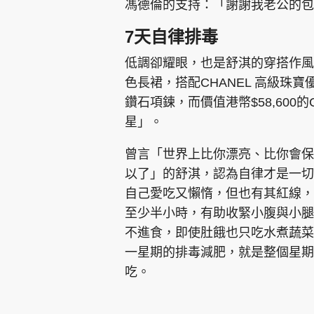
馮德倫的支持：「謝謝我老公的包
7天自律排毒
低調卻耀眼，也是舒淇的穿搭作風。在今次
色長裙，搭配CHANEL 高級珠寶優
鑽石項鍊，而價值港幣$58,600
星」。
曾言「世界上比你漂亮、比你會保
以了」的舒淇，認為自律才是一切
自己愛吃又懶惰，但也有其紅線，
至少半小時，有助收緊小腹與小腿
不進食，即使肚餓也只吃水煮蔬菜
一星期的排毒減肥，就是整個星期
吃。