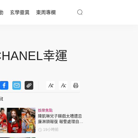
動
玄學靈異
東周專欄
優享生活
醫療百科
HANEL幸運
親子天地
與寵同行
t
東周專欄
娛樂焦點
娛樂名人
陳凱琳兒子睇戲太嘈遭忌
廉淋頭報復 報警處理自責
文化藝術
護子不力 歐錦棠陳倩揚齊
19小時前
表態「媽媽有責任」