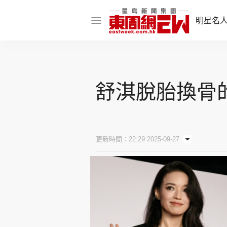
明星名
明星名人
娛樂焦點
舒淇脫胎換骨的
話題人物
東姑熱話
更新時間：22:29 2025-09-27
東周食玩通
樂在灣區
東
飲食玩樂