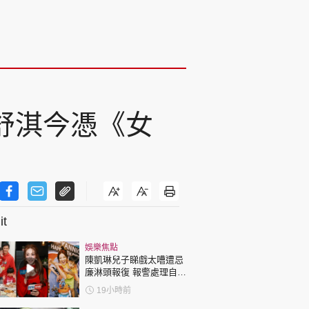
」舒淇今憑《女
t
娛樂焦點
陳凱琳兒子睇戲太嘈遭忌
廉淋頭報復 報警處理自責
護子不力 歐錦棠陳倩揚齊
19小時前
表態「媽媽有責任」