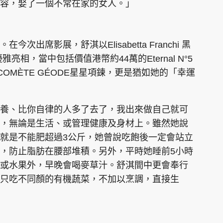
容，娶了一個不常在家的女人。」
出席影展，舒淇以Elisabetta Franchi 黑
雅亮相，當中包括價值港幣約44萬的Eternal N°5
的COMÈTE GÉODE星星項鍊，更是猶如她的「幸運
養、比你自律的人多了去了，我出來做自己就可
，無論是生活、或管理健康及身材上。雖然她說
就是不能肥超過3公斤，她曾說吃飽後一定會站立
，防止脂肪在腰部堆積。另外，平時她睡前5小時
或水果外，早晚會喝麥草汁。舒淇間中更會奉行
只吃不同顏的有機蔬菜，不加以烹調，直接生