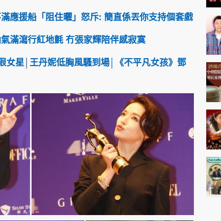
不滿應援船「阻住曬」怒斥: 簡直係丟你支持個套戲
仙氣滿瀉行紅地氈 冇張家輝陪伴感寂寞
」狠女星│王丹妮低胸風騷到場│《不平凡女孩》鄧