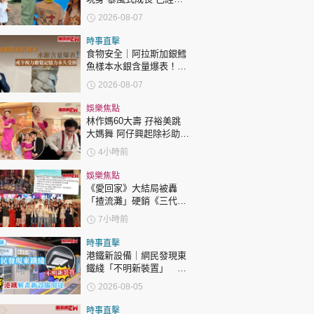
時政財經
過「三太」樊亦敏！
2026-08-07
健康生活
時事直擊
飲食旅遊
食物安全｜阿拉斯加銀鱈
魚樣本水銀含量爆表！或
令視力聽覺記憶力永久受
2026-08-07
損
娛樂焦點
林作媽60大壽 孖裕美跳
大媽舞 阿仔興起除衫助慶
回應兩女交好有原因
4小時前
環球
The Standard
親子王
娛樂焦點
《愛回家》大結局被轟
「揸流灘」硬銷《三代同
糖》 劇集播畢台前幕後喊
7小時前
爆場面感人
時事直擊
港鐵新設備｜網民發現東
鐵綫「不明新裝置」 港
轉載 ©Eastweek.com.hk. All rights reserved.
鐵解畫新設備用途
2026-08-05
時事直擊