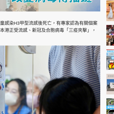
童感染H3甲型流感後死亡，有專家認為有關個案
本港正受流感、新冠及合胞病毒「三疫夾擊」，