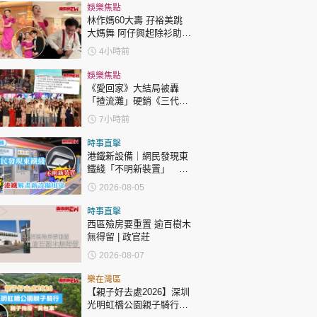
娛樂焦點
林作媽60大壽 孖裕美跳
大媽舞 阿仔興起除衫助慶
回應兩女交好有原因
4小時前
娛樂焦點
《愛回家》大結局被轟
「揸流灘」硬銷《三代同
糖》 劇集播畢台前幕後喊
7小時前
爆場面感人
時事直擊
港鐵新設備｜網民發現東
鐵綫「不明新裝置」 港
鐵解畫新設備用途
2026-08-05
時事直擊
西區殮房要重置 逾百樹木
無得留 | 政官莊
2026-08-07
樂在灣區
【親子好去處2026】深圳
光明虹橋公園親子騎行：