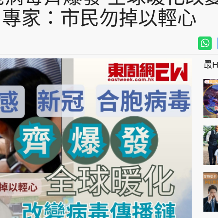
專家：市民勿掉以輕心
最Hi