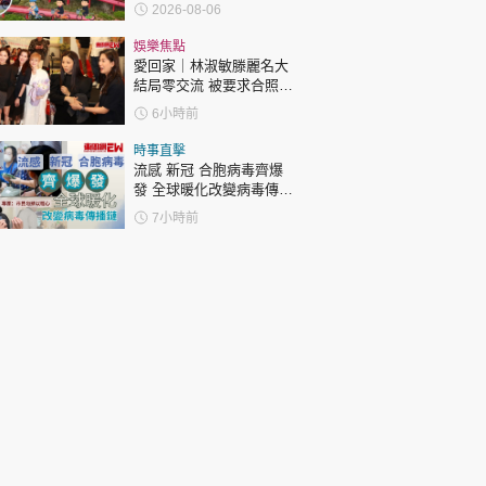
「電助力黃包車」2小時
2026-08-06
環湖
娛樂焦點
愛回家｜林淑敏滕麗名大
結局零交流 被要求合照即
閃「不和升級」？兩人咁
6小時前
回應
時事直擊
流感 新冠 合胞病毒齊爆
發 全球暖化改變病毒傳播
鏈 專家：市民勿掉以輕心
7小時前