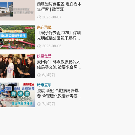
西區殮房要重置 逾百樹木
無得留 | 政官莊
2026-08-07
樂在灣區
【親子好去處2026】深圳
光明虹橋公園親子騎行：
「電助力黃包車」2小時
2026-08-06
環湖
娛樂焦點
愛回家｜林淑敏滕麗名大
結局零交流 被要求合照即
閃「不和升級」？兩人咁
6小時前
回應
時事直擊
流感 新冠 合胞病毒齊爆
發 全球暖化改變病毒傳播
鏈 專家：市民勿掉以輕心
7小時前