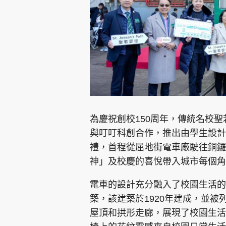
集團旗下品牌
為慶祝創校150周年，傳統名校
東周刊
cazbuyer
東Touch
與叮叮科創合作，推出由學生設計
禮，首程從屈地街電車廠駛往銅鑼
神」及校慶的喜悅帶入城市每個角
Oh!爸媽
JobMarket
頭條搵工
電車的設計充分融入了校園生活的
關於我們
聯絡我們
隱私政策聲明
使用條
築，該建築於1920年建成，並
屋頂和拱形走廊，展現了校園生活