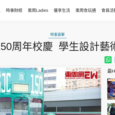
人
時事財經
東周Ladies
優享生活
東周食玩通
會員活
時事財經
東周Ladies
時事直擊
時事直擊
談情說性
150周年校慶 學生設計藝
財經智庫
時尚生活
焦點人物
健康醫美
她世代力量
卓越女性
最Hi
會員活動
玄學靈異
周JETSO
東勝運程
智富天下 李居明