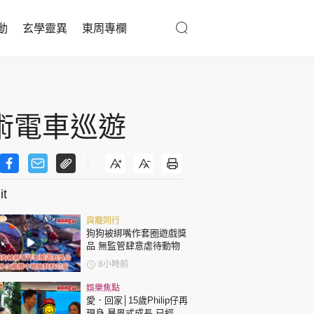
動
玄學靈異
東周專欄
優享生活
醫療百科
術電車巡遊
親子天地
與寵同行
t
與寵同行
東周專欄
狗狗被綁嘴作套圈遊戲獎
品 無監管肆意虐待動物
娛樂名人
8小時前
文化藝術
娛樂焦點
愛．回家│15歲Philip仔再
現身 暴風式成長 已經高