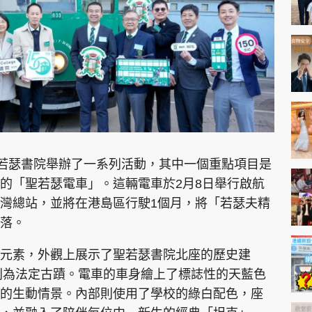
神機妙算 李丞責
緣來有理 麥玲玲
鬼靈精怪 威師兄
聖若瑟書院舉辦了一系列活動，其中一個重點項目是
PCM 電腦廣場
星島頭條
星島日報
頭條日報
星島
的「聖若瑟電車」。這輛電車於2月8日舉行啟航
灣總站，並將在港島區行駛1個月，將「若瑟夫精
落。
EDUPLUS
元素，外觀上展示了聖若瑟書院北座的歷史建
款
版權及免責聲明
Copyright © 東周網 版權所有 . 不得
被列為法定古蹟。電車的車身繪上了標誌性的天藍色
的生動情景。內部則使用了學校的綠白配色，座