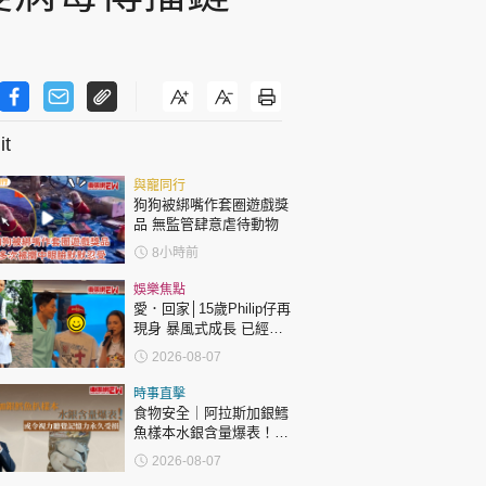
t
與寵同行
狗狗被綁嘴作套圈遊戲獎
品 無監管肆意虐待動物
8小時前
娛樂焦點
愛．回家│15歲Philip仔再
現身 暴風式成長 已經高
過「三太」樊亦敏！
2026-08-07
時事直擊
食物安全｜阿拉斯加銀鱈
魚樣本水銀含量爆表！或
令視力聽覺記憶力永久受
2026-08-07
損