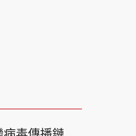
變病毒傳播鏈