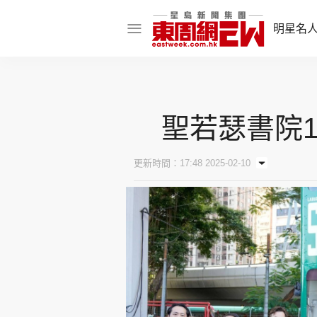
明星名
明星名人
娛樂焦點
聖若瑟書院
話題人物
東姑熱話
更新時間：17:48 2025-02-10
東周食玩通
樂在灣區
東
飲食玩樂