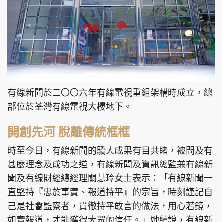
有線新聞於二〇〇六年有線電視重組架構時成立，總
部位於荃灣有線電視大樓地下。
開創先河 脫離傳統框框
時至今日，有線新聞的驕人成果有目共睹，被問及有
甚麼理念及成功之道，有線新聞及資訊總監兼有線新
聞及有線財經總經理關慧玲女士表示：「有線新聞一
直堅持『忠於事實、報道持平』的宗旨，時刻謹記自
己是社會監察者，貫徹持平敢言的做法，用心若鏡，
如實報道，才能獲得大眾的信任。」她續說，有線新