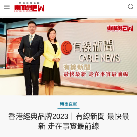
明星名人
時事財經
東周Ladies
優享生活
東周食玩通
會員活動
時事直擊
香港經典品牌2023｜有線新聞 最快最
玄學靈異
東周專欄
新 走在事實最前線