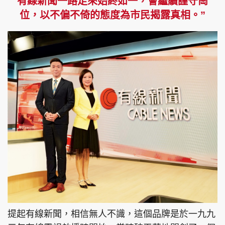
有線新聞一路走來始終如一，會繼續謹守崗
位，以不偏不倚的態度為市民揭露真相。”
頭條搵工
EDUPLUS
關於我們
使用條款
聯絡我們
版權及免責聲明
隱私政策聲明
Copyright © 東周網 版權所有 . 不得轉載
©Eastweek.com.hk. All rights reserved.
提起有線新聞，相信無人不識，這個品牌是於一九九