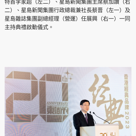
特首李家超（左二）、星島新聞集團主席蔡加讚（右
二）、星島新聞集團行政總裁兼社長蔡晋（左一）及
星島雜誌集團副總經理（營運）任展興（右一）一同
主持典禮啟動儀式。