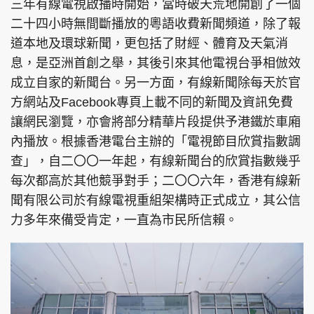
三年有線電視啟播時開始，當時破天荒地開創了一個
二十四小時無間斷播放的粵語收費新聞頻道，除了報
道本地及環球新聞，更包括了財經、體育及天氣消
息，是亞洲首創之舉，其後引來其他電視台爭相倣效
成立自家的新聞台。另一方面，有線新聞除每天於官
方網站及Facebook專頁上載不同的新聞及資訊免費
讓網民瀏覽，亦會將部分精華片段提供予港鐵於車廂
內播放。根據香港電台主辦的「電視節目欣賞指數調
查」，自二〇〇一年起，有線新聞台的欣賞指數幾乎
每次都高於其他競爭對手；二〇〇六年，香港有線新
聞有限公司於有線電視重組架構時正式成立，其公信
力多年來備受肯定，一直為市民所信賴。