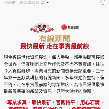
更新時間：10:05 2023-09-12
集團旗下品牌
東周刊
cazbuyer
東Touch
有線新聞
最快最新 走在事實最前線
現今數碼世代資訊爆炸，每人手執一部手機即可接通
PCM 電腦廣場
星島頭條
星島日報
全世界，但互聯網上充斥虛假及不盡不實資訊，往往
令人真假難辨，專業可靠的新聞機構更顯重要。三十
年來一直默默耕耘的有線新聞，多年來始終堅持不偏
頭條日報
星島環球
The Standard
不倚、走在事實最前線的專業態度，為市民提供最快
最新最準確的新聞及資訊，見證大時代的變遷。
“專業求真，最快最新，客觀持平，用心若鏡，
親子王
Oh!爸媽
JobMarket