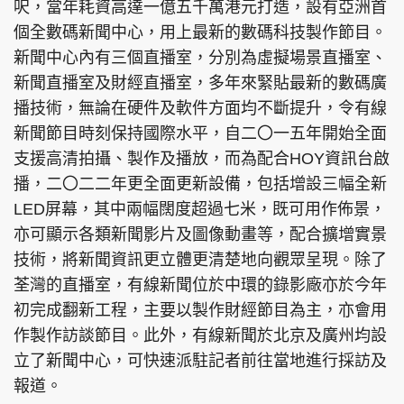
呎，當年耗資高達一億五千萬港元打造，設有亞洲首
個全數碼新聞中心，用上最新的數碼科技製作節目。
新聞中心內有三個直播室，分別為虛擬場景直播室、
新聞直播室及財經直播室，多年來緊貼最新的數碼廣
播技術，無論在硬件及軟件方面均不斷提升，令有線
新聞節目時刻保持國際水平，自二〇一五年開始全面
支援高清拍攝、製作及播放，而為配合HOY資訊台啟
播，二〇二二年更全面更新設備，包括增設三幅全新
LED屏幕，其中兩幅闊度超過七米，既可用作佈景，
亦可顯示各類新聞影片及圖像動畫等，配合擴增實景
技術，將新聞資訊更立體更清楚地向觀眾呈現。除了
荃灣的直播室，有線新聞位於中環的錄影廠亦於今年
初完成翻新工程，主要以製作財經節目為主，亦會用
作製作訪談節目。此外，有線新聞於北京及廣州均設
立了新聞中心，可快速派駐記者前往當地進行採訪及
報道。