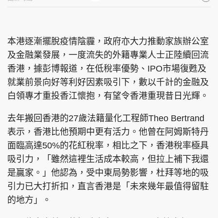
本港逐漸擺脫疫情陰霾，政府亦大力推動家族辦公室
及金融業發展，一度流失的外籍專業人士正陸續回流
香港，據彭博報道，在低稅率優勢、IPO市場復甦及
就業前景向好等利好因素吸引下，數以千計的金融及
白領專才重投香江懷抱，有望令香港重現昔日光輝。
去年搬回香港的27歲法籍量化工程師Theo Bertrand
表示，香港比他預期中更有活力。他曾在阿姆斯特丹
面臨高達50%的花紅稅率，相比之下，香港稅率極具
吸引力，「雖然這裡生活成本較高，但拉上補下我還
是贏家。」他認為，受中東局勢影響，杜拜等地的吸
引力已大打折扣，直言香港是「未來幾年最值得留駐
的地方」。