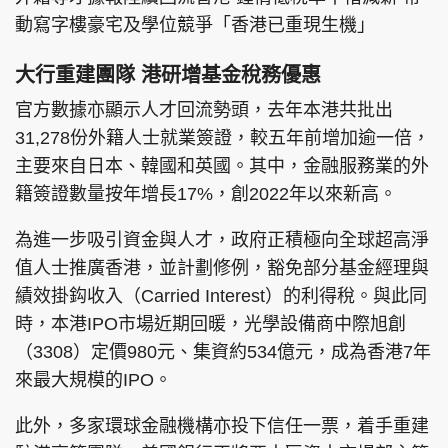
動寫字樓豪宅及學位競爭「香港已重現生機」
大行重建團隊 港研增基金稅務優惠
官方數據亦顯示人才回流勢頭，去年本港共批出
31,278份外籍人士就業簽證，較五年前增加逾一倍，
主要來自日本、韓國和英國。其中，金融服務業的外
籍簽證數量按年增長17%，創2022年以來新高。
為進一步吸引資金與人才，政府正積極向全球超高淨
值人士推廣香港，並計劃修例，豁免部分基金經理與
績效掛鈎收入（Carried Interest）的利得稅。與此同
時，本港IPO市場近期回暖，光學設備商中際旭創
（3308）定價980元、集資約534億元，成為香港7年
來最大規模的IPO。
此外，多家環球金融機構亦投下信任一票，着手重建