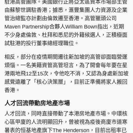
駐港高管團隊。美國銀行正將亞太區資本市場部主管
由蘇黎世調駐香港；據悉，滙豐集團人力資源及企業
管治總監亦計劃由倫敦遷至香港。高管獵頭公司
Maven Partnership合夥人William Bown指出，近期
不少身處倫敦、杜拜和悉尼的外籍候選人，正積極面
試駐港的投行董事總經理職位。
相反，部分在疫情期間遷往新加坡的高管卻面臨營運
煩惱。一名美籍資管高管坦言，為了開會每年要在星
港兩地飛12至15次，令他吃不消，又認為身處新加坡
感覺遠離了「核心決策層」，目前正準備將家人搬回
香港。
人才回流帶動房地產市場
人才回流，同時直接帶動了本港房地產市場。中環核
心區甲廈的人流明顯回升，曾被視為疫後商廈市道寒
暑表的恒基地產旗下The Henderson，目前出租率已