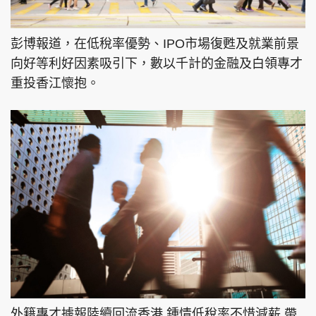
彭博報道，在低稅率優勢、IPO市場復甦及就業前景
向好等利好因素吸引下，數以千計的金融及白領專才
重投香江懷抱。
外籍專才據報陸續回流香港 鍾情低稅率不惜減薪 帶