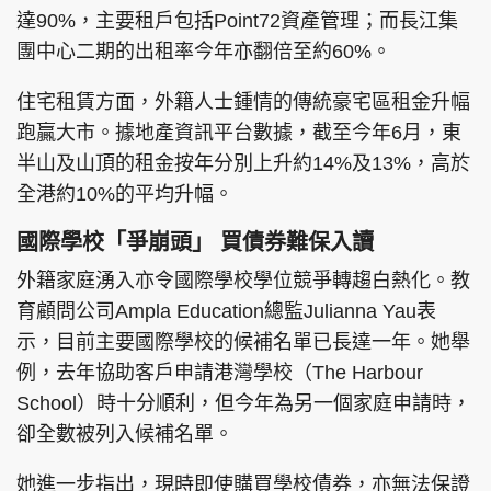
達90%，主要租戶包括Point72資產管理；而長江集
團中心二期的出租率今年亦翻倍至約60%。
住宅租賃方面，外籍人士鍾情的傳統豪宅區租金升幅
跑贏大市。據地產資訊平台數據，截至今年6月，東
半山及山頂的租金按年分別上升約14%及13%，高於
全港約10%的平均升幅。
國際學校「爭崩頭」 買債券難保入讀
外籍家庭湧入亦令國際學校學位競爭轉趨白熱化。教
育顧問公司Ampla Education總監Julianna Yau表
示，目前主要國際學校的候補名單已長達一年。她舉
例，去年協助客戶申請港灣學校（The Harbour
School）時十分順利，但今年為另一個家庭申請時，
卻全數被列入候補名單。
她進一步指出，現時即使購買學校債券，亦無法保證