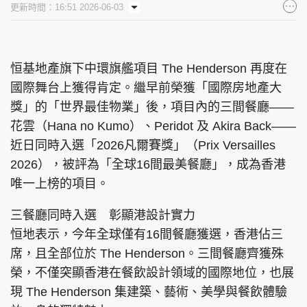
更新時間：16:51 2026-06-03
集團旗下品牌
恒基地產旗下中環旗艦項目 The Henderson 再度在
國際舞台上獲得肯定。繼早前榮獲「國際房地產大
東周刊
cazbuyer
東Touch
獎」的「世界最佳物業」後，項目內的三間餐廳——
花雲（Hana no Kumo）、Peridot 及 Akira Back——
近日同時入選「2026凡爾賽獎」（Prix Versailles
PCM 電腦廣場
星島頭條
星島日報
2026），被評為「全球16間最美餐廳」，成為香港
唯一上榜的項目。
三餐廳同時入選 彰顯港設計實力
恒地表示，今年全球僅有16間餐廳獲選，香港佔三
頭條日報
星島環球
The Standard
席，且全部位於 The Henderson。三間餐廳齊獲殊
榮，不僅突顯香港在餐飲設計領域的國際地位，也展
現 The Henderson 集建築、藝術、美學與餐飲體驗
親子王
Oh!爸媽
JobMarket