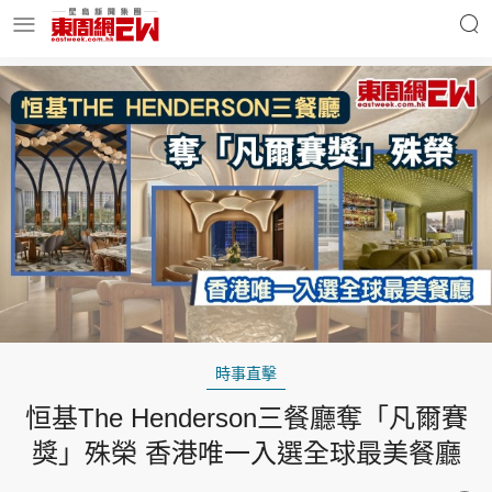
明星名人
時事財經
東周Ladies
優享生活
東周食玩通
會員活動
時事直擊
恒基The Henderson三餐廳奪「凡爾賽
玄學靈異
東周專欄
獎」殊榮 香港唯一入選全球最美餐廳