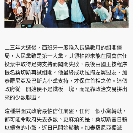
二三年大選後，西班牙一度陷入長達數月的組閣僵
局，人民黨雖是第一大黨，其領袖卻未能在國會信任
投票中取得足夠支持而闖關失敗，最後由國王按程序
提名桑切斯再試組閣。他最終成功拉攏左翼盟友、加
泰羅尼亞及巴斯克小黨支持，才保住首相之位。這個
政府從一開始便不是鐵板一塊，而是靠政治交易拼出
來的少數聯盟。
這種拼圖式政府最怕信任崩盤，任何一個小黨轉軚，
都可能令政府失去多數。更麻煩的是，桑切斯昔日賴
以續命的小黨，近日已開始鬆動。加泰羅尼亞獨派