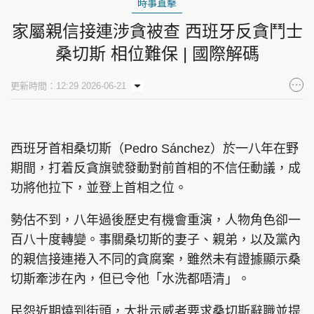
時事直擊
家屬親信接連涉貪被查 西班牙反貪鬥士
桑切斯 相位難保 | 國際解碼
更新時間：12:29 2026-06-21
西班牙首相桑切斯（Pedro Sánchez）於一八年在野
期間，打着反貪旗號發動對前首相的不信任動議，成
功將他拉下，並登上首相之位。
勢估不到，八年過後歷史有機會重演，人物角色卻一
百八十度轉變。事關桑切斯的妻子、親弟，以及黨內
的親信接連捲入不同的貪腐案，雖然未有證據顯示桑
切斯牽涉在內，但已令他「水洗都唔清」。
民怨近期燒到街頭，大批示威者要求桑切斯辭職並提