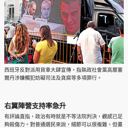
西班牙反對派用貨車大肆宣傳，指執政社會黨高層塞
爾丹涉嫌觸犯妨礙司法及貪腐等多項罪行。
右翼陣營支持率急升
有評論直指，政治有時就是不等法院判決，觀感已足
夠殺傷力。對普通選民來說，細節可以很複雜，但畫