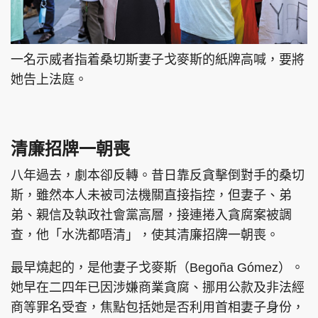
一名示威者指着桑切斯妻子戈麥斯的紙牌高喊，要將
她告上法庭。
清廉招牌一朝喪
八年過去，劇本卻反轉。昔日靠反貪擊倒對手的桑切
斯，雖然本人未被司法機關直接指控，但妻子、弟
弟、親信及執政社會黨高層，接連捲入貪腐案被調
查，他「水洗都唔清」，使其清廉招牌一朝喪。
最早燒起的，是他妻子戈麥斯（Begoña Gómez）。
她早在二四年已因涉嫌商業貪腐、挪用公款及非法經
商等罪名受查，焦點包括她是否利用首相妻子身份，