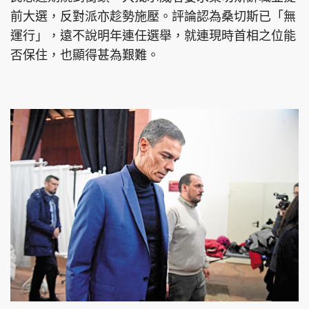
前大選，反對派亦趁勢施壓。評論認為桑切斯已「無
運行」，遠不說明年連任選舉，就連現時首相之位能
否保住，也顯得甚為艱難。