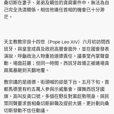
桑切斯在妻子、弟弟及親信的貪腐案件中，無法為自
己完全洗清關係，相信他連任首相的機會已十分渺
茫。
天主教教宗良十四世（Pope Leo XIV）六月初訪問西
班牙，與皇室成員及政府高層會面外，並在國會發表
演說，呼籲政治人物重拾道德責任。議事堂內掌聲雷
動，場面莊嚴；但同一時間，西班牙政壇正被連場貪
腐風暴颳到天翻地覆。
教宗講的是道德，街頭喊的卻是下台。五月下旬，首
都馬德里有約五萬人參與示威集會，揮舞西班牙國
旗，高叫反貪口號，多個在野反對黨趁勢現身，與民
眾同聲要求首相桑切斯辭職及提前大選，更計劃向桑
切斯發動不信任動議。