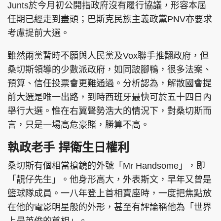
Junts於今月初公開指政府沒有履行協議，形容本屆
任期已經走到盡頭；巴斯克民族主義政黨PNV亦要求
考慮提前大選。
雖然兩黨暫時不願與人民黨及Vox聯手推翻政府，但
桑切斯領導的少數派政府，如同跛腳鴨，很多法案、
預算、信任投票會更難通過。分析認為，解散國會提
前大選是唯一出路，到時西班牙最快可於五十四日內
舉行大選。惟在右翼聲勢浩大的情況下，對桑切斯而
言，只是一場高危豪賭，勝算不高。
執政老手 捍衛生日權利
桑切斯有個相當搶鏡的外號「Mr Handsome」，即
「靚仔先生」。他身形高大，外表斯文，早年又曾是
籃球隊成員。一八年登上首相寶座時，一度把焦點放
在他的電影明星般的外形，甚至有評論稱他為「世界