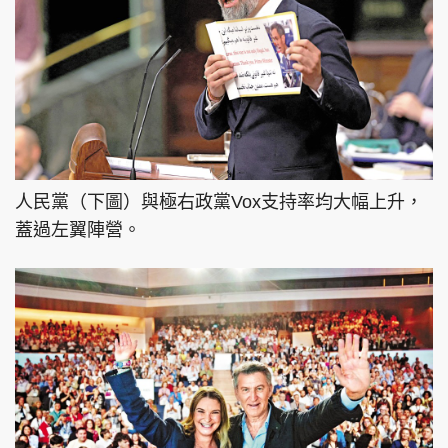
人民黨（下圖）與極右政黨Vox支持率均大幅上升，
蓋過左翼陣營。