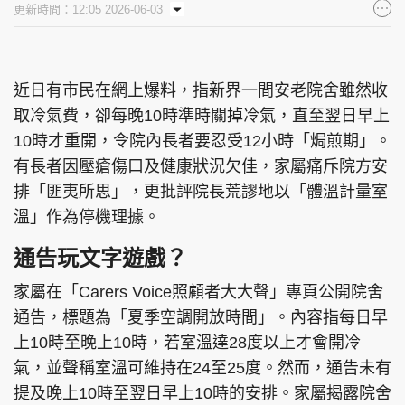
更新時間：12:05 2026-06-03
集團旗下品牌
近日有市民在網上爆料，指新界一間安老院舍雖然收
取冷氣費，卻每晚10時準時關掉冷氣，直至翌日早上
東周刊
cazbuyer
東Touch
10時才重開，令院內長者要忍受12小時「焗煎期」。
有長者因壓瘡傷口及健康狀況欠佳，家屬痛斥院方安
排「匪夷所思」，更批評院長荒謬地以「體溫計量室
PCM 電腦廣場
星島頭條
星島日報
溫」作為停機理據。
通告玩文字遊戲？
家屬在「Carers Voice照顧者大大聲」專頁公開院舍
頭條日報
星島環球
The Standard
通告，標題為「夏季空調開放時間」。內容指每日早
上10時至晚上10時，若室溫達28度以上才會開冷
氣，並聲稱室溫可維持在24至25度。然而，通告未有
提及晚上10時至翌日早上10時的安排。家屬揭露院舍
親子王
Oh!爸媽
JobMarket