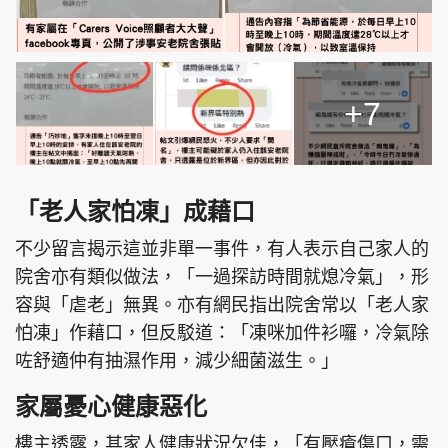
+7
「老人家怕凍」成藉口
不少留言揭示這並非單一事件，有人表示自己家人的
院舍亦有類似做法，「一過探訪時間就熄冷氣」，形
容與「虐老」無異。亦有網民指出院舍常以「老人家
怕凍」作藉口，但反駁道：「凍咪加件衫囉，冷氣除
咗舒適仲有抽濕作用，減少細菌滋生。」
家屬憂心健康惡化
樓主透露，其家人健康狀況欠佳，「有壓瘡傷口，需