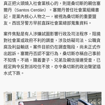
真正把火頭燒入社會黨核心的，則是桑切斯的親信塞
爾丹（Santos Cerdán）。塞爾丹曾任社會黨組織書
記，是黨內核心人物之一，被視為桑切斯的重要盟
友。西班牙警方早前直踩社會黨總部蒐集資料。
案件焦點是有人涉嫌試圖影響行政及司法程序，阻撓
對社會黨或政府不利的調查，涉及妨礙司法、公職貪
腐及利益輸送。案件目前仍在調查階段，尚未正式作
出起訴。塞爾丹否認不當行為，桑切斯亦稱自己事前
不知情。不過，隨着妻子、兄弟及親信接連受查，已
經足夠令反對派咬住不放，亦令桑切斯的政治聲望插
水式下跌。