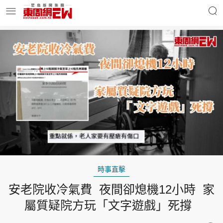
明星名人
時事財經
東周Ladies
優享生活
東周食玩通
會員活動
時事直擊
安老院收冷氣費 夜間卻熄機12小時 家
玄學靈異
東周專欄
屬質疑院方玩「文字遊戲」死撐