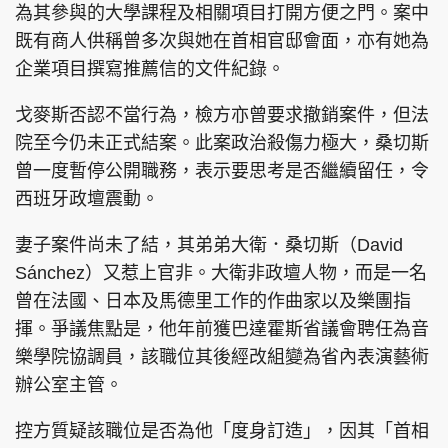
為其參與的大學課程及相關項目打開方便之門。案中
既有商人供稱曾多次與她在首相官邸會面，亦有她為
企業項目撰寫推薦信的文件紀錄。
戈麥斯否認不當行為，檢方亦曾要求撤銷案件，但法
院至今仍未正式結案。此案政治殺傷力極大，桑切斯
曾一度暫停公開職務，表示要思考是否繼續留任，令
西班牙政壇震動。
妻子案件尚未了結，其弟弟大衛．桑切斯（David
Sánchez）又惹上官非。大衛非政壇人物，而是一名
曾在法國、日本及馬德里工作的作曲家以及樂團指
揮。爭議焦點是，他年前獲巴達霍斯省議會聘任為音
樂學院協調員，該職位其後經改組變為省內表演藝術
辦公室主管。
控方質疑該職位是否為他「度身訂造」，因其「首相