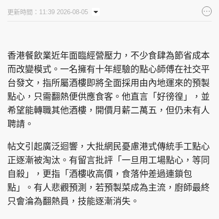
更新時間：11:39 2026-08-05
香港餐飲業近年面臨經營壓力，不少食肆為節省成本
而改變模式。一名擁有十年經驗的點心師傅在社交平
台發文，指所屬酒樓即將全面採用由內地運來的預製
點心，只需翻熱便供應食客。他直言「好徬徨」，並
希望能轉職其他酒樓，開價月薪二萬五，但仍未有人
聘請。
帖文引起廣泛迴響，大批網民憂慮港式傳統手工點心
正逐漸被淘汰。有留言批評「一旦用工場點心，等同
自殺」，更指「酒樓收高價，食落仲差過連鎖包
點」。有人悲觀預測，若預製菜成為主流，廚師最終
只會淪為翻熱員，技能逐漸消失。