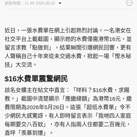
更新時間：11:49 2026-06-02
集團旗下品牌
近日，一張水費單在網上引起熱烈討論。一名港女在
社交平台上載截圖，顯示她的水費僅需港幣16元，並
東周刊
cazbuyer
東Touch
留言求教「點做到」，結果瞬間引爆網民回響，更有
人聲稱自己十年來從未交過水費，掀起一場「慳水秘
技」大交流。
PCM 電腦廣場
星島頭條
星島日報
$16水費單震驚網民
該名女樓主在帖文中直言：「咩料？$16水費，求賜
教。」截圖中清楚顯示「應繳總額」為港幣16元，繳
頭條日報
星島環球
The Standard
費限期為2026年5月26日。這張「超低水費單」令不
少網民大感驚訝，有人即時留言表示「我哋四人家庭
每期要交八百蚊」，亦有人指兩人住都要二百幾元，
直呼「羨慕到爆」。
親子王
Oh!爸媽
JobMarket