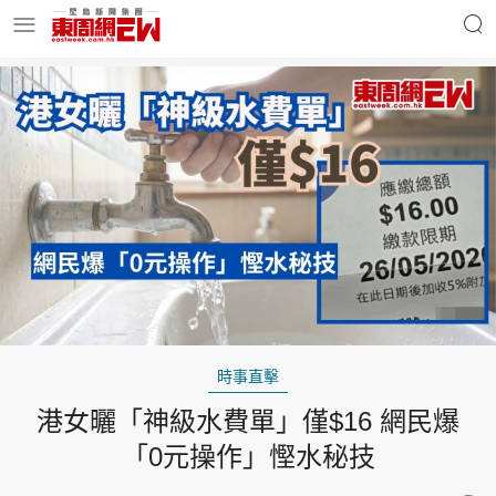
明星名人
時事財經
東周Ladies
優享生活
東周食玩通
會員活動
時事直擊
港女曬「神級水費單」僅$16 網民爆
玄學靈異
東周專欄
「0元操作」慳水秘技