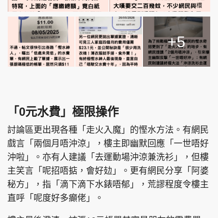
+5
「0元水費」極限操作
討論區更出現各種「走火入魔」的慳水方法。有網民
戲言「兩個月唔沖涼」，樓主即幽默回應「一世唔好
沖啦」。亦有人建議「去運動場沖涼兼洗衫」，但樓
主笑言「呢招唔掂，會好攰」。更有網民分享「阿婆
秘方」，指「滴下滴下水錶唔郁」，荒謬程度令樓主
直呼「呢度好多癲佬」。