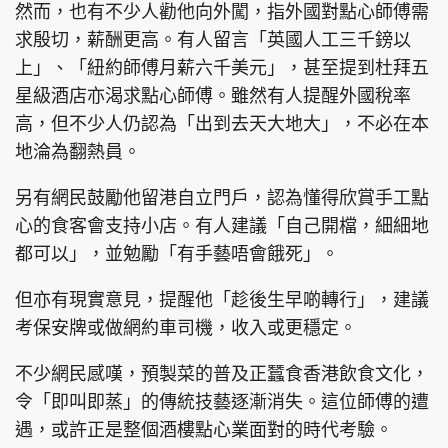
然而，也有不少人勸他向外闖，指外國對點心師傅需
求殷切，薪酬更高。有人留言「英國人工三千鎊以
上」、「紐約師傅月薪六千美元」，甚至提到杜拜五
星級酒店亦渴求點心師傅。雖然有人提醒外國稅率
高，但不少人仍認為「出到去天大地大」，不必在本
地淪為翻熱員。
另有網民鼓勵他留港自立門戶，認為懂得欣賞手工點
心的食客會支持小店。有人建議「自己開檔，細細地
都可以」，並勉勵「有手藝唔會餓死」。
但亦有現實意見，提醒他「趁後生早啲轉行」，建議
考保安牌或做網約車司機，收入或更穩定。
不少網民感嘆，預製菜的普及正蠶食香港飲食文化，
令「即叫即蒸」的傳統技藝逐漸消失。這位師傅的遭
遇，或許正是整個酒樓點心業面對的時代考驗。