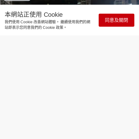
Play
Video
本網站正使用 Cookie
同意及關閉
我們使用 Cookie 改善網站體驗。 繼續使用我們的網
站即表示您同意我們的 Cookie 政策。
時事直擊
葵芳街燈故障狂閃 網民笑稱「幻彩耀葵
芳」(有片)
更新時間：11:56 2026-08-04
8月3日傍晚，葵涌區多支街燈突然出現異常，不停高