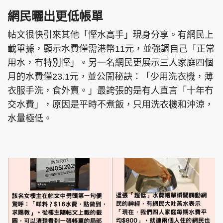
網民曬出更低帳單
帖文很快引來其他「慳水高手」現身分享。有網民上
載單據，顯示水費僅需港幣11元，並強調自己「正常
頭條搵工
EDUPLUS
用水，冇特別慳」。另一名網民更展示三人家庭四個
月的水費僅23.1元，並公開秘訣：「少用洗衣機，薄
衣服手洗，食外賣。」最誇張的是有人直言「十年冇
關於我們
使用條款
交水費」，原因是平時不煮飯，只用洗衣機和沖涼，
聯絡我們
版權及免責聲明
水量極低。
隱私政策聲明
Copyright © 東周網 版權所有 . 不得轉載
©Eastweek.com.hk. All rights reserved.