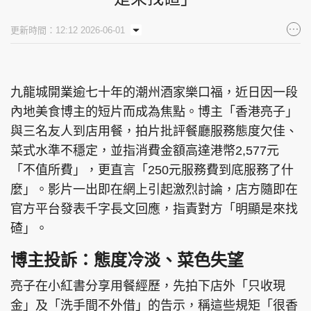
集團旗下品牌
更新時間：12:12 2026-06-01
九龍城開業逾七十年的潮州酒家樂口福，近日因一段
東周刊
cazbuyer
東Touch
內地美食博主的短片而成為焦點。博主「香港亮子」
與三名友人到店用餐，拍片批評餐廳服務態度欠佳、
菜式水準不穩定，並指消費金額高達港幣2,577元
PCM 電腦廣場
星島頭條
星島日報
「不值所費」，更直言「250元服務費到底服務了什
麼」。影片一出即在網上引起激烈討論，店方隨即在
官方平台發表千字長文回應，指責對方「明顯是來找
碴」。
頭條日報
星島環球
The Standard
博主投訴：態度冷淡、菜色失望
亮子在小紅書分享用餐經歷，先拍下店外「只收現
金」及「洗手間不外借」的告示，稱這些規矩「很香
親子王
Oh!爸媽
JobMarket