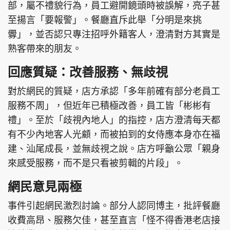
部，屬不禮貌行為，員工避開鏡頭時被誤解，亮子甚
至揚言「要報警」。餐廳直斥此舉「分明是來挑
釁」，並否認只專注招呼外籍客人，澄清對方其實是
熟客帶來的朋友。
回應質疑：改善服務、無歧視
對於網民的質疑，店方承認「多年前確有部分老員工
服務不周」，但近年已積極改善，員工皆「彬彬有
禮」。至於「歧視內地人」的指控，店方澄清每天都
有不少內地客人光顧，而被拍到的女侍應本身亦在福
建、汕尾成長，並無歧視之說。店方呼籲公眾「親身
來感受服務，而不是只看被剪輯的片段」。
網民意見兩極
事件引起網民激烈討論。部分人認同博主，批評餐廳
收費高昂、服務欠佳，甚至直言「怪不得香港老店接