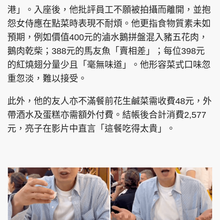
港」。入座後，他批評員工不願被拍攝而離開，並抱
怨女侍應在點菜時表現不耐煩。他更指食物質素未如
預期，例如價值400元的滷水鵝拼盤混入豬五花肉，
頭條搵工
EDUPLUS
鵝肉乾柴；388元的馬友魚「賣相差」；每位398元
的紅燒翅分量少且「毫無味道」。他形容菜式口味忽
重忽淡，難以接受。
關於我們
使用條款
此外，他的友人亦不滿餐前花生鹹菜需收費48元，外
聯絡我們
版權及免責聲明
帶酒水及蛋糕亦需額外付費。結帳後合計消費2,577
隱私政策聲明
元，亮子在影片中直言「這餐吃得太貴」。
Copyright © 東周網 版權所有 . 不得轉載
©Eastweek.com.hk. All rights reserved.