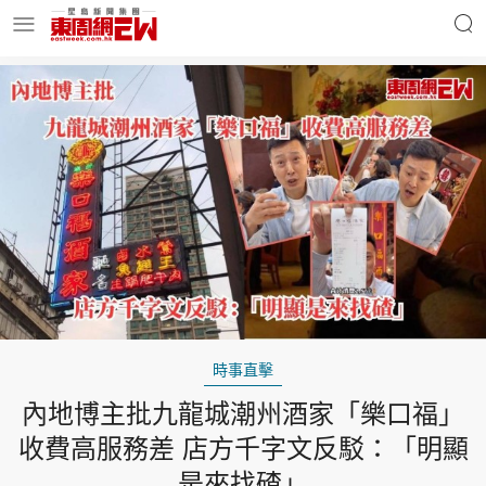
明星名人
時事財經
東周Ladies
優享生活
東周食玩通
會員活動
時事直擊
內地博主批九龍城潮州酒家「樂口福」
玄學靈異
東周專欄
收費高服務差 店方千字文反駁：「明顯
是來找碴」