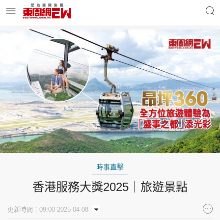
明星名人
時事財經
東周Ladies
優享生活
東周食玩通
會員活動
時事直擊
香港服務大獎2025｜旅遊景點
玄學靈異
東周專欄
更新時間：09:00 2025-04-08