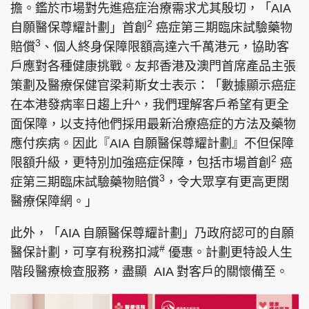
擔。鑑於市場對先進癌症治療需求尤其殷切，「AIA
2
自願醫保尊耀計劃」首創
癌症第三期臨床試驗藥物
3
賠償
、個人終身保障限額高達六千萬港元，協助客
戶應對各種健康挑戰。友邦香港及澳門首席產品主張
策劃及醫療保健官梁莉斯女士表示：「數據顯示癌症
在本港發病率日趨上升^，我們理解客戶希望有更全
面保障，以支持他們採用最新治療癌症的方法及藥物
應付疾病。因此『AIA 自願醫保尊耀計劃』不但保障
2
限額升級，更特別加強癌症保障，包括市場首創
癌
3
症第三期臨床試驗藥物賠償
，令大眾享有更高更闊
醫療保障網。」
此外，「AIA 自願醫保尊耀計劃」乃政府認可的自願
#
醫保計劃，可享有稅務扣減
優惠。計劃更特設人生
階段醫療檢查服務，盡顯 AIA 對客戶的關懷備至。