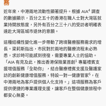
務
4
近年來，中港兩地流動性顯著提升。根據 AIA
調查
的數據顯示，百分之五十的香港在職人士對大灣區就
業持開放態度，另外有百分之三十八的受訪者明確表
達赴大灣區城市退休的意願。
這種結構性變化進一步帶動了跨境醫療服務需求的增
長。梁莉斯指出，市民對於兩地的醫療流程未必熟
悉，求診時可能感到徬徨，需要專業人士的協助。
1
「AIA 有見及此，推出香港保險業首創
專屬禮賓支
援增值服務『全助你』，結合醫療禮賓支援及醫護家
5
訪的創新健康增值服務，特設一對一健康管家
，在
中港兩地為客戶提供個人化支持。」這項服務為客戶
提供便捷的專業護理支援，讓客戶在整個健康旅程中
都安心無憂。