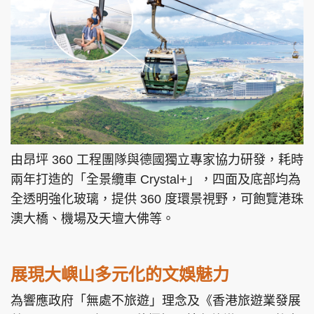
頭條搵工
EDUPLUS
關於我們
使用條款
聯絡我們
版權及免責聲明
由昂坪 360 工程團隊與德國獨立專家協力研發，耗時
隱私政策聲明
兩年打造的「全景纜車 Crystal+」，四面及底部均為
全透明強化玻璃，提供 360 度環景視野，可飽覽港珠
澳大橋、機場及天壇大佛等。
Copyright © 東周網 版權所有 . 不得轉載
©Eastweek.com.hk. All rights reserved.
展現大嶼山多元化的文娛魅力
為響應政府「無處不旅遊」理念及《香港旅遊業發展