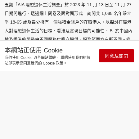
五期「AIA 理想退休生活調查」於 2023 年 11 月 13 日至 11 月 27
日期間進行，透過網上問卷及面對面形式，訪問共 1,085 名年齡介
乎 18-65 歲及最少擁有一個強積金賬戶的在職港人，以探討在職港
人對理想退休生活的目標、看法及實現目標的可能性。 5. 於中國內
地及香港的服務由不同服務供應商提供，服務範圍亦有所不同。詳
情請參閱產品單張。 6. 有關使用服務的完整條款及細則 (包括但不
本網站正使用 Cookie
同意及關閉
限於最高使用次數, 豁免事項及地域限制)，請參閱服務單張中
我們使用 Cookie 改善網站體驗。 繼續使用我們的網
站即表示您同意我們的 Cookie 政策。
「『全助你』於中國內地提供的服務使用條款」部分。 7. 此服務主
要為一般健康評估及提供健康小貼士，及受地域限制。此服務不適
用於出院後護理服務。 有關使用服務的完整條款及細則 (包括但不
限於最高使用次數, 豁免事項及地域限制)，請參閱服務單張中
「『全助你』於中國內地提供的服務使用條款」部分。 8. 根據香港
特別行政區政府統計處 2024 年 1 月出版《主題性住戶統計調查第
78 號報告書》內的表 7.1a，以及友邦香港內部數字。
^