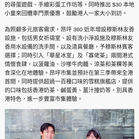
的尋蛋遊戲、手繪彩蛋工作坊等，同時推出 $30 本地
小童來回纜車門票優惠，鼓勵港人一家大小到訪。
為照顧多元旅客需求，昂坪 360 近年增設穆斯林友善
設施，包括男女祈禱室、設有洗小淨設施及穆斯林友
善用水設備的洗手間，以及清真餐廳，予穆斯林賓客
選擇；同時引入「華星冰室」及「寡佬茶」兩間港式
情懷食肆，以菠蘿油、沙嗲牛肉麵、涼茶和茶粿等美
食深化在地體驗。昂坪市集並預計在第三季帶來全港
首間，同時提供超過一百種口味的雪糕旗艦店，提供
的口味包括香港奶茶、鹹蛋黃、薑汁撞奶等，別具香
港特色，進一步豐富市集體驗。