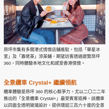
昂坪市集有多間港式情懷店舖進駐，包括「華星冰
室」及「寡佬茶」涼茶舖，期望訪客透過遊覽昂坪
360，同時體驗本地文化和感受香港情懷。
全景纜車 Crystal+ 繼續領航
纜車體驗是昂坪 360 的核心競爭力，尤以二〇二二年
推出的「全景纜車 Crystal+」最受賓客追捧，該纜車
以四面全透明玻璃設計，提供環迴三百六十度的全景