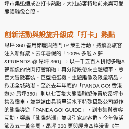
坪市集迅速成為打卡熱點，大批訪客特地前來與可愛
熊貓雕像合照。
創新活動與設施升級成「打卡」熱點
昂坪 360 善用節慶與熱門 IP 策劃活動，持續為旅客
注入新鮮感。去年暑假的「100% 多啦 A 夢
&FRIENDS @ 昂坪 360」，以一千五百人拼砌多啦A
夢頭像的快閃打響頭砲，再分階段帶來主題纜車、慈
善大冒險套裝、巨型扭蛋機、主題雕像及限量精品，
掀起全城熱潮。至於去年年底的「PANDA GO! 香港
遊@ 昂坪360」則以七百隻大熊貓雕塑佈置於昂坪市
集及纜車，並邀請由具荷里活水平特殊攝影公司製作
的熊貓導遊「PANDA GO! GUIDE」，到市集與賓客
互動，響應「熊貓熱潮」並吸引家庭客群。今年復活
節及五一黃金周，昂坪 360 更與經典四格漫畫《牛