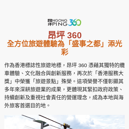
集團旗下品牌
昂坪 360
東周刊
cazbuyer
東Touch
全方位旅遊體驗為「盛事之都」添光
彩
作為香港標誌性旅遊地標，昂坪 360 憑藉其獨特的纜
PCM 電腦廣場
星島頭條
星島日報
車體驗、文化融合與創新服務，再次於「香港服務大
獎」中榮獲「旅遊景點」殊榮。這項榮譽不僅彰顯其
多年來深耕旅遊業的成果，更體現其緊扣政府政策、
持續創新及重視社會責任的營運理念，成為本地與海
頭條日報
星島環球
The Standard
外旅客首選目的地。
親子王
Oh!爸媽
JobMarket