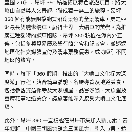
藍圖 2.0》，昂坪 360 積極拓展特色旅遊項目，將大
嶼山自然與人文景觀串聯成獨一無二的旅程。昂坪
360 擁有能無阻擋飽覽沿途景色的全景纜車，更是亞
洲最長雙纜索纜車，贏得世界十大纜車的美譽。為推
廣這種獨特的纜車體驗，昂坪 360 積極在海內外宣
傳，包括參與貿易展及舉行簡介會和記者會，並透過
地區化社交媒體宣傳及纜車票務優惠，成功吸引不同
地區的旅客。
同時，旗下「360 假期」推出的「大嶼山文化探索深
度遊」行程，結合纜車體驗、名勝導覽及地道美食，
包括參觀寶蓮禪寺及大澳棚屋，品嘗沙翁、大魚蛋及
豆腐花等地道美食，讓旅客能深入感受大嶼山文化底
蘊。
此外，昂坪 360 一直積極在昂坪市集加入新元素，去
年便將「中國王朝風雲館之三國風雲」引入市集，這