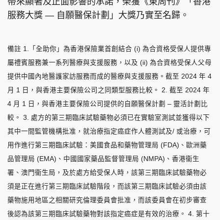
帶來顯著及正面影響的承諾，榮獲《東周刊》「香港
服務大獎 — 自願醫保計劃」大獎乃實至名歸。
備註 1.「全助你」為香港保險業首創結合 (i) 為合資格受保人提供專
屬禮賓服務兼一系列醫療與支援服務，以及 (ii) 為合資格受保人父母
提供中國內地醫護家訪服務而成的醫療與支援服務。截至 2024 年 4
月 1 日，與香港主要保險公司之同類型服務比較。 2. 截至 2024 年
4 月 1 日，與香港主要保險公司提供的自願醫保計劃 – 靈活計劃比
較。 3. 處方的第三期臨床試驗藥物必須已在實驗室測試並獲得以下
其中一間監管機構批准，就治療指定癌症作人體測試及/ 或治療，可
用作進行第三期臨床試驗：美國食品和藥物管理局 (FDA)、歐洲藥
品管理局 (EMA)、中國國家藥品監督管理局 (NMPA)、香港衞生
署、澳門衞生局，及於處方給受保人時，該第三期臨床試驗藥物必
須是正在進行第三期臨床試驗階段，而該第三期臨床試驗必須由該
藥物施用地區之相關研究倫理委員會批准，而該委員會在初步審查
後認為該第三期臨床試驗藥物對該指定癌症是有效的治療。 4. 第十