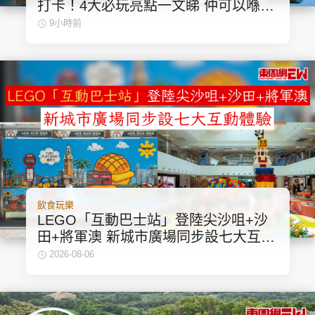
打卡！4大必玩亮點一文睇 仲可以喺甲
集團旗下品牌
板歎住海景睇日落！
9小時前
東周刊
cazbuyer
東Touch
PCM 電腦廣場
星島頭條
星島日報
飲食玩樂
LEGO「互動巴士站」登陸尖沙咀+沙
田+將軍澳 新城市廣場同步設七大互動
頭條日報
星島環球
The Standard
體驗
2026-08-06
親子王
Oh!爸媽
JobMarket