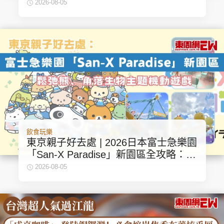
惠
2026-08-05
飲食玩樂
東京親子好去處 | 2026日本富士急樂園
「San-X Paradise」新園區全攻略：鬆
弛熊、角落生物主題
2026-08-05