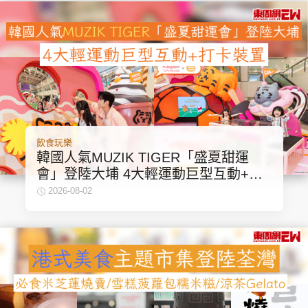
飲食玩樂
韓國人氣MUZIK TIGER「盛夏甜運
會」登陸大埔 4大輕運動巨型互動+打
卡裝置
2026-08-02