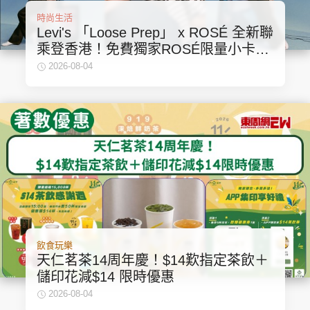
時尚生活
Levi's 「Loose Prep」 x ROSÉ 全新聯
乘登香港！免費獨家ROSÉ限量小卡入
手懶人包
2026-08-04
飲食玩樂
天仁茗茶14周年慶！$14歎指定茶飲＋
儲印花減$14 限時優惠
2026-08-04