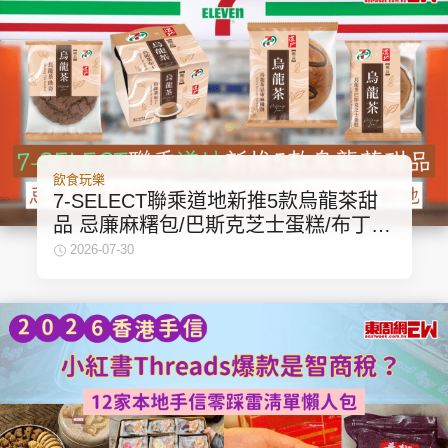
飲食玩樂
7-SELECT聯乘道地新推5款烏龍茶甜
品 忌廉麻糬包/巴斯克芝士蛋糕/布丁/
曲奇/新地
2026-07-30