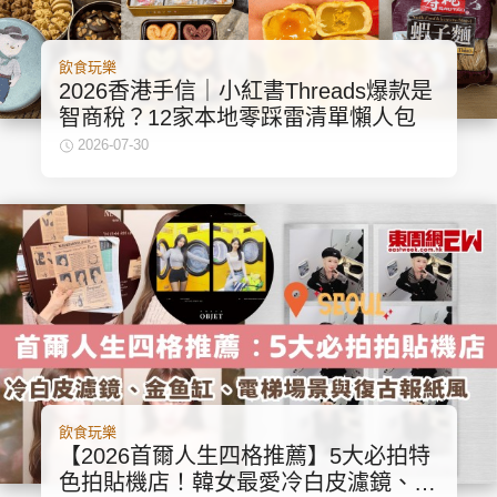
飲食玩樂
2026香港手信｜小紅書Threads爆款是
智商稅？12家本地零踩雷清單懶人包
2026-07-30
飲食玩樂
【2026首爾人生四格推薦】5大必拍特
色拍貼機店！韓女最愛冷白皮濾鏡、金