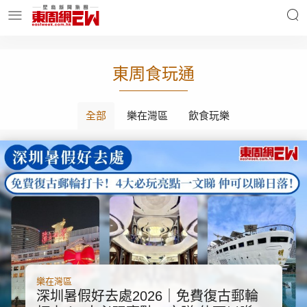
明星名人
時事財經
東周食玩通
全部
樂在灣區
飲食玩樂
東周Ladies
優享生活
東周食玩通
會員活動
玄學靈異
東周專欄
樂在灣區
深圳暑假好去處2026｜免費復古郵輪