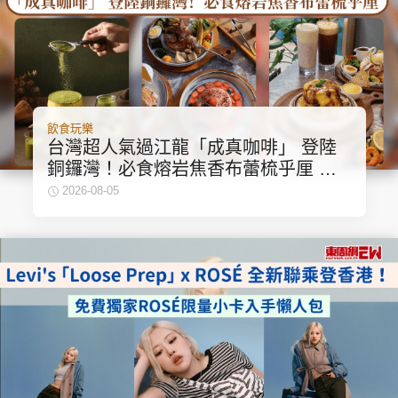
飲食玩樂
台灣超人氣過江龍「成真咖啡」 登陸
銅鑼灣！必食熔岩焦香布蕾梳乎厘 冠
軍氮氣咖啡！
2026-08-05