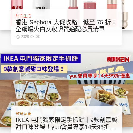
時尚生活
香港 Sephora 大促攻略｜低至 75 折！
全網爆火白女妝膚質適配必買清單
2026-08-06
飲食玩樂
IKEA 屯門獨家限定手抓餅｜9款創意鹹
甜口味登場！yuu會員專享14天95折優