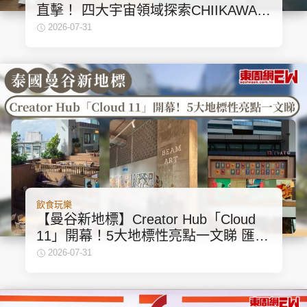
直擊！ 四大宇宙領域探索CHIIKAWA藝
術世界
2026-07-31
飲食玩樂
【曼谷新地標】Creator Hub「Cloud
11」開幕！5大地標性亮點一文睇 匯集
美食、藝術展覽及最大空中花園
2026-07-31