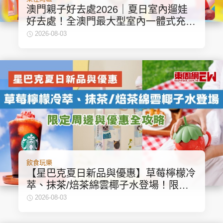
澳門親子好去處2026｜夏日室內遛娃
好去處！全澳門最大型室內一體式充氣
城堡
2026-08-03
飲食玩樂
【星巴克夏日新品與優惠】草莓檸檬冷
萃、抹茶/焙茶綿雲椰子水登場！限定
周邊與優惠全攻略
2026-08-03