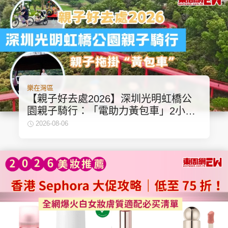
頭條搵工
EDUPLUS
樂在灣區
關於我們
使用條款
【親子好去處2026】深圳光明虹橋公
聯絡我們
版權及免責聲明
園親子騎行：「電助力黃包車」2小時
環湖
2026-08-06
隱私政策聲明
Copyright © 東周網 版權所有 . 不得轉載
©Eastweek.com.hk. All rights reserved.