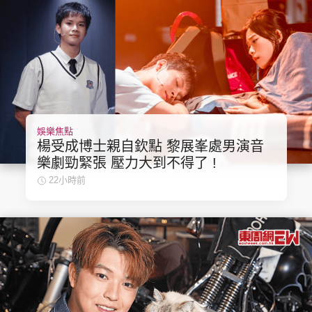
娛樂焦點
楊受成博士親自欽點 黎展峯處男演音
樂劇勁緊張 壓力大到不得了 !
22小時前