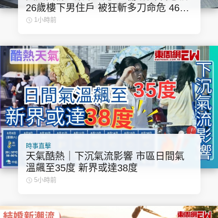
26歲樓下男住戶 被狂斬多刀命危 46歲
樓上男住客 傷人後墮樓亡
1小時前
時事直擊
天氣酷熱｜下沉氣流影響 市區日間氣
溫飆至35度 新界或達38度
5小時前