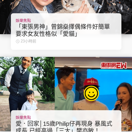
娛樂焦點
「東張男神」曾錦燊擇偶條件好簡單
要求女友性格似「愛貓」
23小時前
娛樂焦點
愛．回家│15歲Philip仔再現身 暴風式
成長 已經高過「三太」樊亦敏！