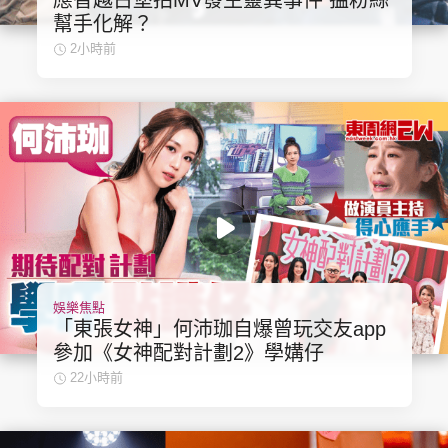
應智越古堡拍MV發生靈異事件 揾粉絲
幫手化解？
2小時前
娛樂焦點
「東張女神」何沛珈自爆曾玩交友app
參加《女神配對計劃2》學媾仔
22小時前