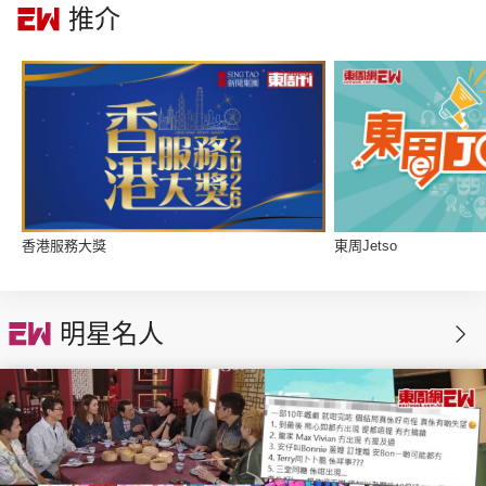
推介
集團旗下品牌
東周刊
cazbuyer
東Touch
香港服務大獎
東周Jetso
PCM 電腦廣場
星島頭條
星島日報
明星名人
頭條日報
星島環球
The Standard
親子王
Oh!爸媽
JobMarket