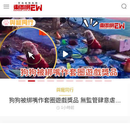
明星名人
時事財經
東周Ladies
優享生活
東周食玩通
會員活動
與寵同行
狗狗被綁嘴作套圈遊戲獎品 無監管肆意虐待
動物
1小時前
玄學靈異
東周專欄