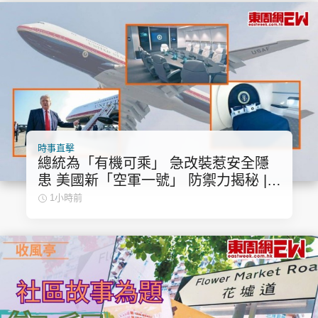
時事直擊
總統為「有機可乘」 急改裝惹安全隱
患 美國新「空軍一號」 防禦力揭秘 |
國際解碼
1小時前