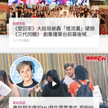
娛樂焦點
頭條搵工
EDUPLUS
《愛回家》大結局被轟「揸流灘」硬銷
《三代同糖》 劇集播畢台前幕後喊爆
場面感人
51分鐘前
關於我們
使用條款
聯絡我們
版權及免責聲明
隱私政策聲明
Copyright © 東周網 版權所有 . 不得轉載
©Eastweek.com.hk. All rights reserved.
東姑熱話