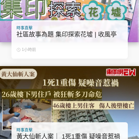
時事直擊
社區故事為題 集印探索花墟 | 收風亭
1小時前
時事直擊
黃大仙斬人案｜ 1死1重傷 疑噪音惹禍