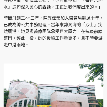
談起往績，她津津樂道：「你可能不知，『每日八杯
水』這句深入民心的說話，正正是我們度出來的。」
時間飛到二○○三年，陳龔偉瑩加入醫管局超過十年，
已成為總公共事務經理。當年來勢洶洶的「沙士」突
然襲港，她見證醫療團隊承受巨大壓力，在抗疫前線
奮鬥。經此一役，她的後續工作量更多，且不時要游
走中港兩地。