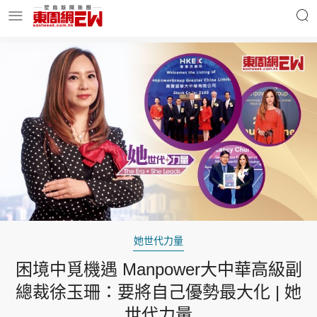
明星名人
時事財經
東周Ladies
優享生活
東周食玩通
會員活動
她世代力量
困境中覓機遇 Manpower大中華高級副
玄學靈異
東周專欄
總裁徐玉珊：要將自己優勢最大化 | 她
世代力量