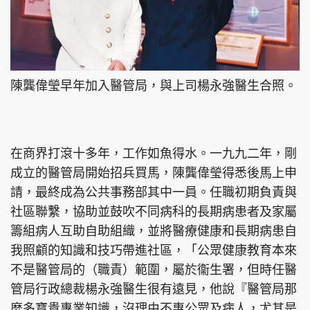
陳龔偉瑩早年加入醫管局，與上司楊永強醫生合照。
在商界打滾十多年，工作如魚得水。一九九二年，剛
成立的醫管局開始招兵買馬，陳龔偉瑩得悉後馬上申
請，最終成為公共事務部其中一員。任職初期負責與
社區聯繫，協助並鼓吹不同病科的長期病患者及家屬
籌組病人互助自助組織，並將醫療健康和長期病患自
我照顧的知識和技巧帶進社區，「公眾健康教育本來
不是醫管局的（職責）範圍，屬於衞生署，但時任醫
管局行政總裁楊永強醫生很有遠見，他說『醫管局那
麼多寶貴專業知識，沒理由不惠公眾及病人，尤其是