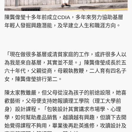
陳龔偉瑩十多年前成立CDIA，多年來努力協助基層
年輕人發掘興趣潛能，及早建立人生和職涯方向。
「現在做很多基層或清貧家庭的工作，或許很多人以
為我是來自基層，其實並不是。」陳龔偉瑩成長於五
六十年代，父親從商，母親執教鞭，二人育有四名子
女，陳龔偉瑩排行第二。
陳太家教雖嚴，但父母從沒為孩子的前途設限，她喜
歡藝術，父母便支持她報讀理工學院（理工大學前
身）設計課程。「包裝設計其實講求市場學、心理
學，如何幫助產品銷售，越讀越有興趣，但讀下去開
始覺得課程不夠用，畢業後再赴英進修，攻讀設計及