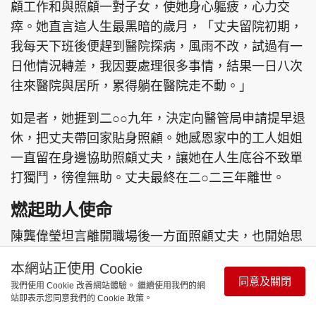
顧工作和與照顧一對子女，使她身心軀疲，心力交
瘁。她直言這人生最黑暗的歲月，「丈夫留院初期，
我每天下班後便趕到醫院探病，風雨不改，試過有一
日他情況轉差，我因要處理很多事情，結果一日八次
往來醫院與居所，累得躺在醫院走不動。」
如是者，她捱到二○○九年，決定向醫管局申請提早退
休，把丈夫帶回家貼身照顧。她感恩家中的工人姐姐
一直留在身邊協助照顧丈夫，讓她在人生底谷不致單
打獨鬥，徬徨無助。丈夫最終在二○二三年離世。
燃起助人使命
陳龔偉瑩坦言離開職場後一方面照顧丈夫，也開始思
索自己人生下半場的意義，突然燃起助人的想法和使
本網站正使用 Cookie
命，希望幫助社會有需要的人。她應朋友邀請加入
同意及關閉
我們使用 Cookie 改善網站體驗。 繼續使用我們的網
「兒童發展配對基金」負責籌募善款，在二○一六年
站即表示您同意我們的 Cookie 政策。
出任主席，領悟到清貧年輕人欠缺的不只是金錢，還