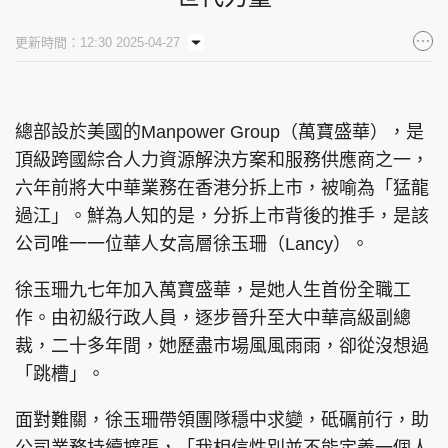
集團旗下品牌
更新時間：12:30 2025-04-27
總部設於美國的Manpower Group（萬寶盛華），是
東周刊
cazbuyer
東Touch
頂級跨國綜合人力資源解決方案和服務供應商之一，
六年前將大中華業務在香港分拆上市，被喻為「猛龍
過江」。鮮為人知的是，分拆上市背後的推手，是該
PCM 電腦廣場
星島頭條
星島日報
公司唯一一位華人女高層徐玉珊（Lancy）。
徐玉珊九七年加入萬寶盛華，是她人生首份全職工
作。由初級行政人員，逐步晉升至大中華高級副總
頭條日報
星島環球
The Standard
裁，二十多年間，她歷盡市場風風雨雨，卻從沒想過
「跳槽」。
面對難關，徐玉珊帶領團隊穩中求變，砥礪前行，助
親子王
Oh!爸媽
JobMarket