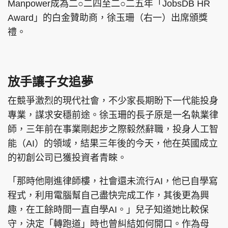
Manpower成為二○二四至二○二五年「JobsDB HR
Award」的白金贊助商，徐玉珊（右一）出席頒獎
禮。
放手讓子女追夢
在競爭激烈的現代社會，不少家長期盼下一代能投身
專業，謀求安穩前途。徐玉珊的長子原是一名執業律
師，三年前在事業剛起步之際毅然辭職，投身人工智
能（AI）的領域，結果三年後的今天，他在英國成立
的初創公司已獲投資者青睞。
「那時他剛進律師樓，社會還未流行AI，他已自學寫
程式，利用電腦幫自己盡快完成工作，其後更為興
趣，在工餘時間一直自學AI。」兒子知道她比較保
守，決定「轉跑道」時也曾糾結如何開口。作為母