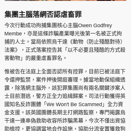
集團主腦落網否認虐畜罪
今次行動成功拘捕集團核心主腦Owen Godfrey
Membe，亦是這條詐騙產業曝光後第一名被正式拘
捕的人士。當局依照烏干達《動物（防止殘酷對待）
法案》，正式落案控告其「以不必要且殘酷的方式殺
害動物」的嚴重虐畜罪名。
惟被告在法庭上全面否認所有控罪，目前已被法庭下
令還押監禁，案件押後開庭審理。據當地動保組織透
露，除落網主腦外，該犯罪集團尚有兩名關鍵涉案人
士目前潛逃，警方正全力追緝歸案。司法行動獲得英
國知名反詐團體「We Won't Be Scammed」全力資
金支援。該英國團體長期主打網路監察，專門揭露烏
干達一連串偽救助收容所詐騙黑幕，今次不僅出資協
助檢控，更協調當地合作設施，協助分流安置獲救狗