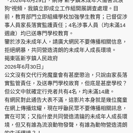
「2026年6月29日，網傳“新亨鎮未成年人傷害流浪
狗”視頻，我鎮立即成立工作組開展調查處理。目
前，教育部門立即組織學校加強學生教育；已督促涉
事人員家長落實監護責任；4名涉事人員（均未滿14
週歲）均已送專門學校教育。
鑒於涉及未成年人，請廣大網民不要傳播相關信息，
拒絕網暴，共同營造清朗的未成年人成長環境。
揭東區新亨鎮人民政府
2026年6月30日」
公文沒有交代行兇魔童會有甚麼懲治，只說由家長落
實監管責任，及送專門學校故育，但底是甚麼學校？
但公文中就確定行兇者共有4名，均未滿14歲。
有網民對此通告大表不滿，這影片本身就是幾位魔童
在網上傳播炫耀，現在呼籲民眾不要傳播相關訊息，
實在可笑；又指什麼共同營造清鑰的未成年人成長環
境，但又有誰為流浪動物發聲，有誰為動物營造清朗