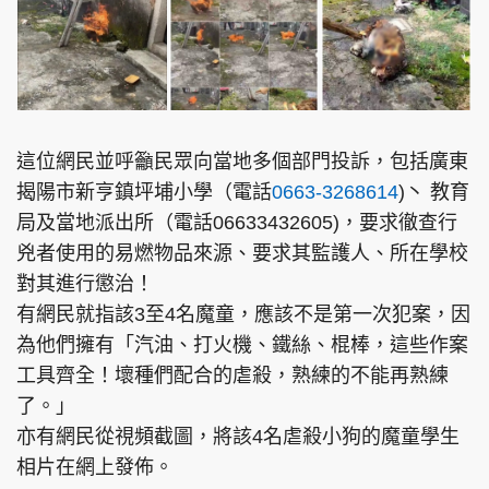
這位網民並呼籲民眾向當地多個部門投訴，包括廣東
揭陽市新亨鎮坪埔小學（電話
0663-3268614
)丶 教育
局及當地派出所（電話06633432605)，要求徹查行
兇者使用的易燃物品來源、要求其監護人、所在學校
對其進行懲治！
有網民就指該3至4名魔童，應該不是第一次犯案，因
為他們擁有「汽油、打火機、鐵絲、棍棒，這些作案
工具齊全！壞種們配合的虐殺，熟練的不能再熟練
了。」
亦有網民從視頻截圖，將該4名虐殺小狗的魔童學生
相片在網上發佈。