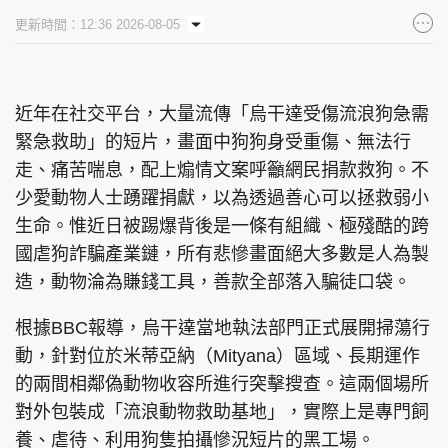
更新時間：12:36 2026-08-05
近年在社交平台，大量流傳「烏干達受傷流浪狗急需
緊急救助」的短片，畫面中狗狗身受重傷、無法行
走、痛苦喘息，配上煽情文案呼籲網民捐款救狗。不
少愛動物人士踴躍捐獻，以為透過善心可以拯救弱小
生命。惟近日被踢爆背後是一條有組織、極殘酷的跨
國虐狗詐騙產業鏈，所有悲慘畫面絕大多數是人為製
造，動物淪為賺錢工具，善款全部落入騙徒口袋。
根據BBC報導，烏干達當地執法部門正式展開掃蕩行
動，針對位於米蒂亞納（Mityana）區域、長期運作
的兩間相鄰偽動物收容所進行突擊搜查。這兩個場所
對外包裝成「流浪動物救助基地」，實際上是專門飼
養、虐待、利用狗隻拍攝慘況短片的黑工場。