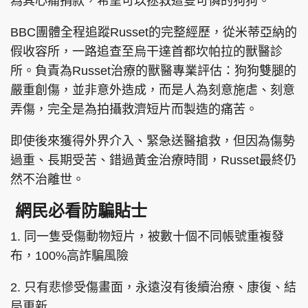
為其心痛捐款，希望可以拯救這隻可憐的狗狗。
BBC團體全程追蹤Russet的完整經歷，從米蒂亞納的
假收容所，一路追查至烏干達首都坎帕拉的獸醫診
所。負責為Russet治療的獸醫專業評估：狗狗雙腿的
嚴重創傷，並非意外造成，而是人為刻意施虐、刻意
弄傷，完全是為拍攝救濟短片而製造的痛苦。
即使後來獲得外界介入、緊急送醫搶救，但因為傷勢
過重、長期受苦、錯過黃金治療時間，Russet最終仍
然不治離世。
網民必看防騙貼士
1. 同一隻受傷動物短片，被數十個不同帳號重複發
布，100%高詐騙風險
2. 只有悲慘受傷畫面，永遠沒有後續治療、康復、結
局更新