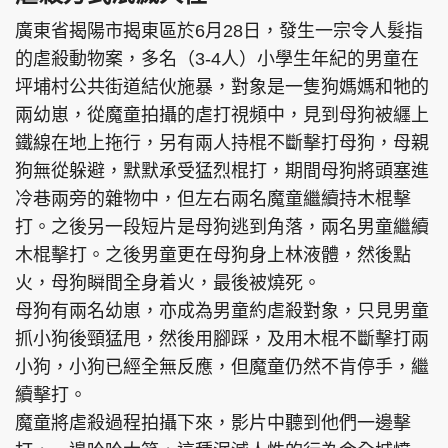
廣東省揭陽市揭東區於6月28日，發生一宗令人髮指
的虐殺動物案，多名（3-4人）小學生年紀的男童在
坪埔村公共街道結伙施暴，對象是一隻狗媽媽和牠的
頭條搵工
EDUPLUS
兩幼崽，從魔童拍攝的虐打視頻中，見到母狗被纒上
鐵線在地上拖行，另有兩人持棍不斷擊打母狗，母親
狗無從躲避，默默承受猛烈棍打，期間母狗將頭塞進
關於我們
使用條款
冷巷兩旁的雜物中，但左右兩名魔童繼續持木棍擊
聯絡我們
版權及免責聲明
打。之後另一段短片是母狗逃到角落，兩名男童繼續
隱私政策聲明
木棍擊打。之後男童更在母狗身上林液體，然後點
火，母狗瞬間全身着火，最後被燒死。
母狗有兩名幼崽，亦成為男童約虐殺對象，只見男童
Copyright © 東周網 版權所有 . 不得轉載
抓小狗後頸猛甩，然後用腳踩，及用木棍不斷擊打兩
©Eastweek.com.hk. All rights reserved.
小狗，小狗已經全無反應，但魔童仍然不肯停手，繼
續擊打。
魔童將虐殺過程拍攝下來，影片中聽到他們一邊擊