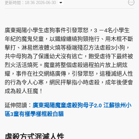
更新時間：18:36 2026-06-30
集團旗下品牌
廣東揭陽小學生虐狗事件引發眾怒，3 －4名小學生
年紀的魔鬼兒童，以鐵線纏繞狗頸拖行、用木棍不斷
東周刊
cazbuyer
東Touch
擊打、淋易燃液體火燒等極端殘忍方法虐殺3小狗，
共中母狗為了保護幼犬沒有逃亡，飽受虐待下最終被
烈火活活燒死。魔童將整個虐殺過程拍片放上網炫
PCM 電腦廣場
星島頭條
星島日報
耀，事件在社交網絡廣傳，引發眾怒，這種滅絕人性
的行為令人心寒，網民抨擊指小時虐殺，成年後便會
成為殺人狂魔！
延伸閱讀：
廣東揭陽魔童虐殺狗母子2.0 江蘇徐州小
頭條日報
星島環球
The Standard
區3童有樣學樣棍殺白貓
虐殺方式泯滅人性
親子王
Oh!爸媽
JobMarket