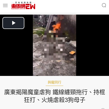
明星名人
時事財經
Play
Video
東周Ladies
優享生活
東周食玩通
會員活動
與寵同行
廣東揭陽魔童虐狗 鐵線纏頸拖行、持棍
玄學靈異
東周專欄
狂打、火燒虐殺3狗母子