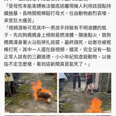
「受母性本能束縛無法徹底逃離現幾人利用該弱點持
續施暴，長時間棍棒毆打母犬，任由動物劇烈哀嚎、
承受巨大痛苦」
「視頻清晰可見其中一男孩手持裝有不明液體的瓶
子，先向狗媽媽身上傾倒易燃液體，隨後點火，致狗
媽媽渾身著火沿街掙扎逃竄，最終燒死，幼崽亦被棍
棒打死。其中一人還在錄視頻，嬉笑，完全沒有一點
正常人該有的三觀道德，小小年紀就虐殺動物，以後
指不定怎麼樣，看到這新聞真是氣死了。」