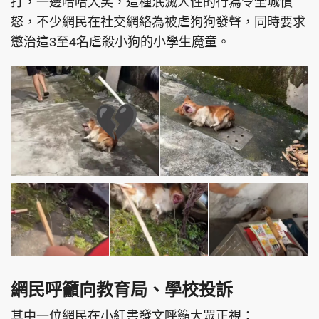
打，一邊哈哈大笑，這種泯滅人性的行為令全城憤
怒，不少網民在社交網絡為被虐狗狗發聲，同時要求
懲治這3至4名虐殺小狗的小學生魔童。
網民呼籲向教育局、學校投訴
其中一位網民在小紅書發文呼籲大眾正視：