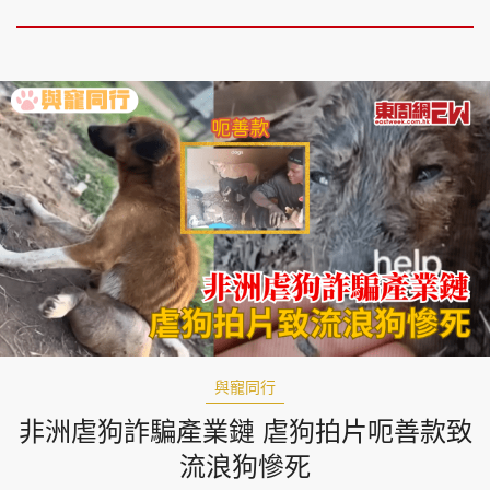
與寵同行
非洲虐狗詐騙產業鏈 虐狗拍片呃善款致
流浪狗慘死