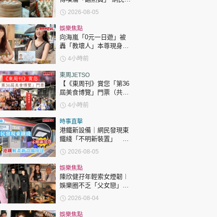
時政財經
傳統手藝被淘汰
2026-08-05
健康生活
娛樂焦點
飲食旅遊
向海嵐「0元一日遊」被
轟「教壞人」本尊現身回
應網民
4小時前
東周JETSO
【《東周刊》賞您「第36
屆美食博覽」門票（共30
張）】
4小時前
環球
The Standard
親子王
時事直擊
港鐵新設備｜網民發現東
鐵綫「不明新裝置」 港
鐵解畫新設備用途
2026-08-05
娛樂焦點
陳欣健孖年輕索女煙韌︱
娛樂圈不乏「父女戀」
轉載 ©Eastweek.com.hk. All rights reserved.
「爺孫戀」 年齡差距最大
2026-08-04
達51歲 最受矚目有李龍
基謝賢
娛樂焦點