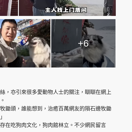
+6
絲，亦引來很多愛動物人士的關注，瞓瞓在網上
。
牧鋤頭，誰能想到，治癒百萬網友的隕石邊牧鋤
」
存在吃狗肉文化，狗肉館林立。不少網民留言