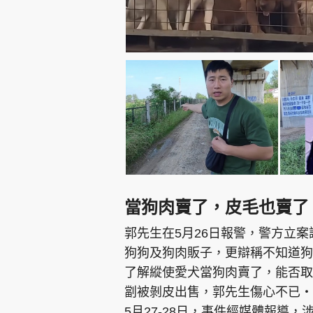
當狗肉賣了，皮毛也賣了
郭先生在5月26日報警，警方立案
狗狗及狗肉販子，更辯稱不知道狗
了解縱使愛犬當狗肉賣了，能否取
劏被剝皮出售，郭先生傷心不已‧
5月27-28日，事件經媒體報導