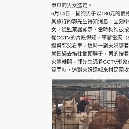
單車的男女盜走。
5月14日，偷狗男子以180元的
其旅行的郭先生得知消息，立刻中
女，從監察器顯示，當時狗狗被按
從CCTV的片段得知，事發當天（
邊幫郭父看車，這時一對夫婦騎着
就衝過去掐住鋤頭脖子，男的按着
火速離開。郭先生憑着CCTV形
質問時，這對夫婦還喊來村民圍攻