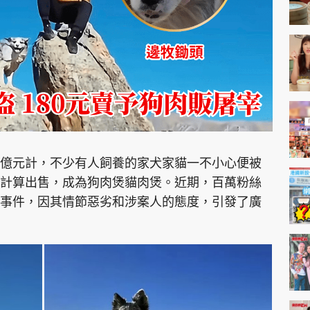
神機妙算 李丞責
緣來有理 麥玲玲
鬼靈精怪 威師兄
億元計，不少有人飼養的家犬家貓一不小心便被
PCM 電腦廣場
星島頭條
星島日報
頭條日報
星島
計算出售，成為狗肉煲貓肉煲。近期，百萬粉絲
事件，因其情節惡劣和涉案人的態度，引發了廣
EDUPLUS
款
版權及免責聲明
Copyright © 東周網 版權所有 . 不得