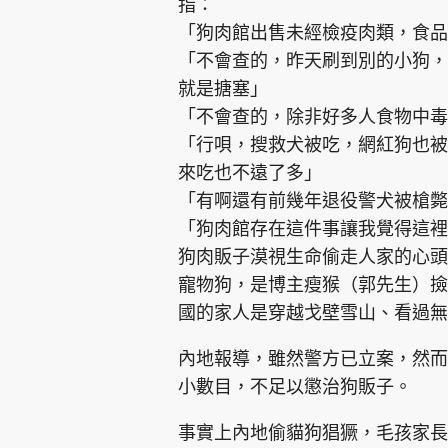
指：
「狗肉館出售未經檢疫肉類，食品
「不會查的，昨天刷到別的小狗，
就是搪塞」
「不會查的，除非好多人食物中
「行唄，搜救犬被吃，網紅狗也被
來吃也不遠了多」
「有啊還有前幾年退役警犬被槍斃
「狗肉館存在這件事讓我覺得這裡
狗肉販子漠視生命偷走人家的心頭
寵物狗，是博主瘦猴（郭先生）撿
國的家人是穿越戈壁雪山、看過
內地報導，雖然警方已立案，然而
小數目，不足以懲治狗販子。
事實上內地偷貓狗猖獗，毛孩家長