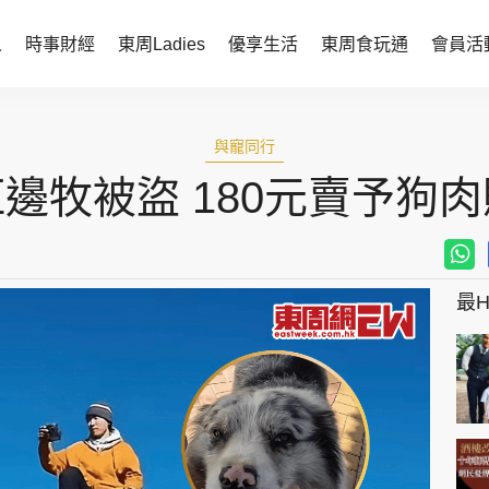
人
時事財經
東周Ladies
優享生活
東周食玩通
會員活
時事財經
東周Ladies
與寵同行
時事直擊
談情說性
邊牧被盜 180元賣予狗
財經智庫
時尚生活
焦點人物
健康醫美
她世代力量
卓越女性
最Hi
會員活動
玄學靈異
周JETSO
東勝運程
智富天下 李居明