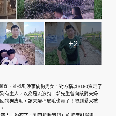
+2
調查，並找到涉事偷狗男女，對方稱以$180賣走了
狗有主人，以為是流浪狗。郭先生曾向該對夫婦
回狗狗皮毛，該夫婦稱皮毛也賣了！想到愛犬被
。
，涉案人「狗死了，別再折騰我們」的態度引爆輿