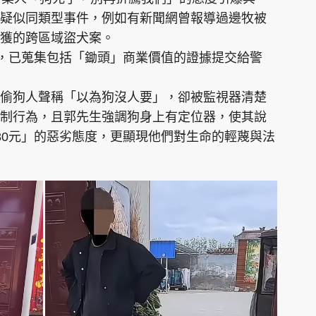
疑似同類型事件，例如有新聞網曾報導過邊牧被
獲的跨區域盜犬案。
解，已蒐集包括「鋤頭」商業價值的證據提交給警
偷狗人聲稱「以為狗沒人要」，卻被監視器清楚
制行為，且郭先生強調狗身上有定位器，使其說
80元」的惡劣態度，更顯現他們對生命的輕蔑與法