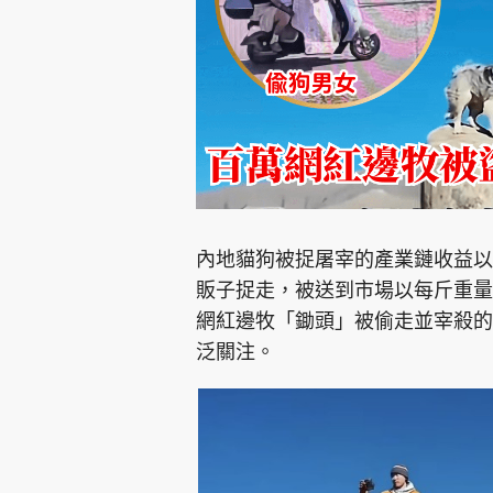
集團旗下品牌
內地貓狗被捉屠宰的產業鏈收益以
東周刊
cazbuyer
東Touch
販子捉走，被送到市場以每斤重量
網紅邊牧「鋤頭」被偷走並宰殺的
泛關注。
Oh!爸媽
JobMarket
頭條搵工
關於我們
聯絡我們
隱私政策聲明
使用條