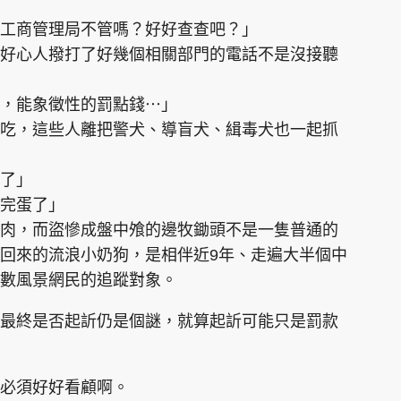
工商管理局不管嗎？好好查查吧？」
好心人撥打了好幾個相關部門的電話不是沒接聽
毒，能象徵性的罰點錢⋯」
吃，這些人離把警犬、導盲犬、緝毒犬也一起抓
了」
完蛋了」
肉，而盜慘成盤中飧的邊牧鋤頭不是一隻普通的
回來的流浪小奶狗，是相伴近9年、走遍大半個中
無數風景網民的追蹤對象。
最終是否起訢仍是個謎，就算起訢可能只是罰款
必須好好看顧啊。