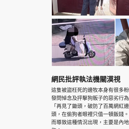
網民批評執法機關漠視
這隻被盜枉死的邊牧本身有很多粉
發問悼念及抨擊狗販子的惡劣行為
「再見了鋤頭，破防了百萬網紅邊
頭，在偷狗者眼裡只值一頓飯錢。
而導致這種情況出現，主要是內地