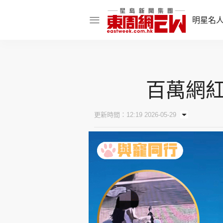
明星名
明星名人
娛樂焦點
百萬網紅
話題人物
東姑熱話
更新時間：12:19 2026-05-29
東周食玩通
樂在灣區
東
飲食玩樂