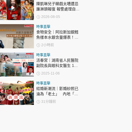
陳凱琳兒子睇戲太嘈遭忌
廉淋頭報復 報警處理自責
護子不力 歐錦棠陳倩揚齊
2026-08-05
表態「媽媽有責任」
時事直擊
食物安全｜阿拉斯加銀鱈
魚樣本水銀含量爆表！或
令視力聽覺記憶力永久受
2小時前
損
時事直擊
活春宮｜湖南省人民醫院
副院長與眼科女醫生 17
分鐘「激戰」片流出 動作
2025-11-06
露骨 網上瘋傳
時事直擊
結婚新潮流｜影婚紗照已
淪為「老土」 內地「婚
前微電影」成新潮流
31分鐘前