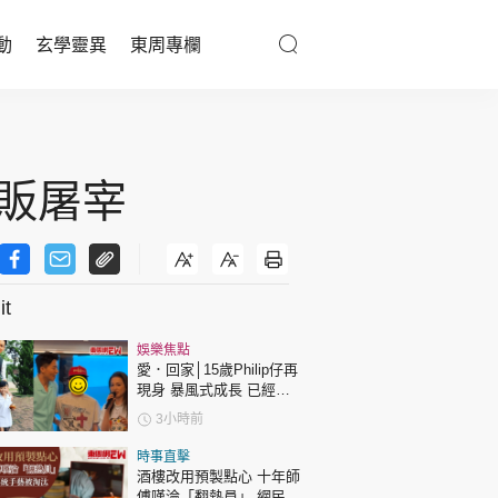
動
玄學靈異
東周專欄
優享生活
醫療百科
肉販屠宰
親子天地
與寵同行
t
娛樂焦點
東周專欄
愛．回家│15歲Philip仔再
現身 暴風式成長 已經高
過「三太」樊亦敏！
娛樂名人
3小時前
文化藝術
時事直擊
酒樓改用預製點心 十年師
傅嘆淪「翻熱員」 網民憂