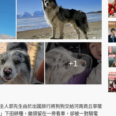
+1
邊牧主人郭先生由於出國旅行將狗狗交給河南商丘寧陵
」下田耕種，鋤頭留在一旁看車，卻被一對騎電