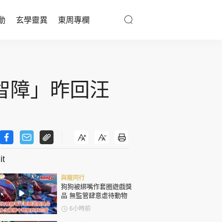
動
玄學靈異
東周專欄
優享生活
醫療百科
智障」昨回汪
親子天地
與寵同行
t
東周專欄
與寵同行
娛樂名人
狗狗被綁嘴作套圈遊戲獎
品 無監管肆意虐待動物
文化藝術
6小時前