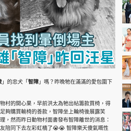
神機妙算 李丞責
緣來有理 麥玲玲
鬼靈精怪 威師兄
PCM 電腦廣場
星島頭條
星島日報
頭條日報
星島
棣
」的忠犬「
智障
」嗎？昨晚牠在滿滿的愛包圍下
EDUPLUS
物村的開心果，早前洪太為牠出帖籌款買椅，得
足夠購買輸椅的善款，智障坐上輪椅後展露笑
款
版權及免責聲明
Copyright © 東周網 版權所有 . 不得
理，然而昨日動物村面書發布智障離世的消息：
陪同下去左彩虹橋了😭😭 智障樂天傻氣嘅性