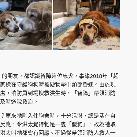
的朋友，都認識智障這位忠犬，事緣2018年「超
家棣在守護狗狗時被硬物擊中頭部昏迷。由於現
處，消防員到場搜救洪生時，「智障」帶領消防
以及時送院救治。
？原來牠剛入住狗舍時，十分活潑，總是活在自
反應，令洪太覺得牠是一隻「傻狗」，故為牠取
洪太叫牠都會有回應。不過從帶領消防人救人一