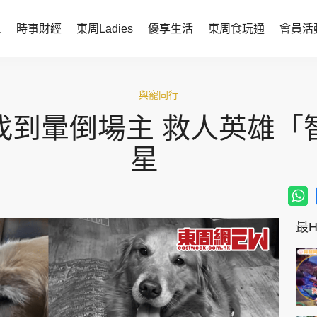
人
時事財經
東周Ladies
優享生活
東周食玩通
會員活
時事財經
東周Ladies
與寵同行
時事直擊
談情說性
找到暈倒場主 救人英雄「
財經智庫
時尚生活
星
焦點人物
健康醫美
她世代力量
卓越女性
最Hi
會員活動
玄學靈異
周JETSO
東勝運程
智富天下 李居明