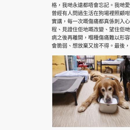
格，我哋永遠都唔會忘記。我哋愛
曾經有人問過生活在狗場裡照顧咁
實講，每一次嘅傷痛都真係刺入心
程、見證住佢地嘅改變、望住佢哋
病之後再離開，嗰種傷痛難以形容
會脆弱、想放棄又捨不得。最後，