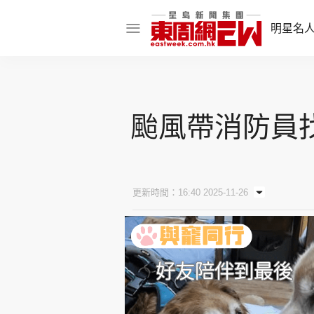
明星名
明星名人
娛樂焦點
颱風帶消防員
話題人物
東姑熱話
更新時間：16:40 2025-11-26
東周食玩通
樂在灣區
東
飲食玩樂