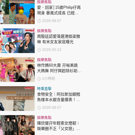
時政財經
娛樂焦點
愛．回家│15歲Philip仔再
健康生活
現身 暴風式成長 已經高
過「三太」樊亦敏！
2026-08-07
飲食旅遊
娛樂焦點
周殷廷認愛落選港姐梁雅
琳 有米女友家底曝光
2026-05-12
娛樂焦點
林作媽60大壽 孖裕美跳
大媽舞 阿仔興起除衫助慶
環球
The Standard
親子王
回應兩女交好有原因
2小時前
時事直擊
食物安全｜阿拉斯加銀鱈
魚樣本水銀含量爆表！或
令視力聽覺記憶力永久受
2026-08-07
損
轉載 ©Eastweek.com.hk. All rights reserved.
娛樂焦點
陳欣健孖年輕索女煙韌︱
娛樂圈不乏「父女戀」
「爺孫戀」 年齡差距最大