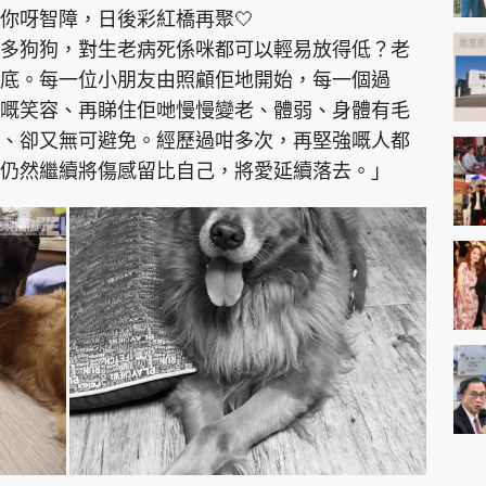
你呀智障，日後彩紅橋再聚🤍
多狗狗，對生老病死係咪都可以輕易放得低？老
底。每一位小朋友由照顧佢地開始，每一個過
嘅笑容、再睇住佢哋慢慢變老、體弱、身體有毛
、卻又無可避免。經歷過咁多次，再堅強嘅人都
仍然繼續將傷感留比自己，將愛延續落去。」