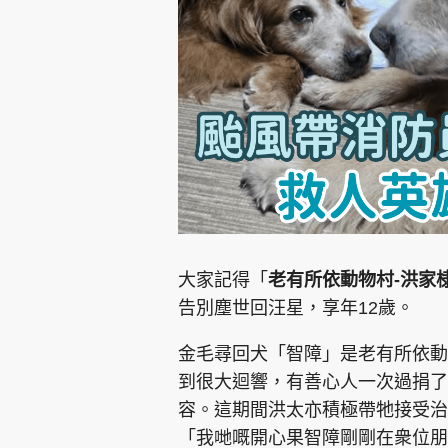
集團旗下品牌
東周刊
cazbuyer
東Touch
大家記得「
老有所依動物村-洪家
告別塵世回汪星，享年12歲。
Oh!爸媽
JobMarket
頭條搵工
金毛尋回犬「智障」是老有所依動
到很大迴響，有善心人一次過捐了
關於我們
聯絡我們
隱私政策聲明
使用條
容。這期間洪太亦積極帶牠接受治
「我哋嘅開心果智障剛剛在衆位朋友