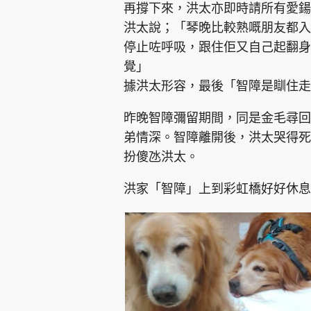
再撐下來，洪太亦即時請所有愛鍚
洪太說；「琴晚比較熟嘅朋友都入晒去
停止咗呼吸，跟住佢又自己起翻身
覺」
據洪太形容，最後「智障是瞓住走
昨晚智障彌留期間，同是金毛尋回
弟情深。智障離開後，洪太哭得死
扮傻氹洪太。
洪家「智障」上到彩虹橋好好休息