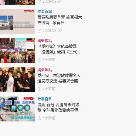
2026-08-04
達51歲 最受矚目有李龍
基謝賢
時事直擊
西區殮房要重置 逾百樹木
無得留 | 政官莊
2026-08-07
娛樂焦點
《愛回家》大結局被轟
「揸流灘」硬銷《三代同
糖》 劇集播畢台前幕後喊
5小時前
爆場面感人
娛樂焦點
愛回家｜林淑敏滕麗名大
結局零交流 被要求合照即
閃「不和升級」？兩人咁
4小時前
回應
時事直擊
流感 新冠 合胞病毒齊爆
發 全球暖化改變病毒傳播
鏈 專家：市民勿掉以輕心
5小時前