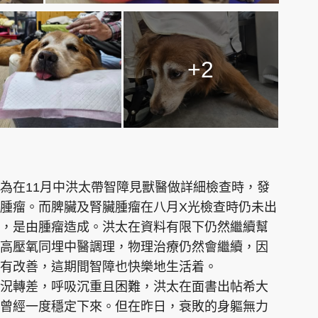
+2
為在11月中洪太帶智障見獸醫做詳細檢查時，發
腫瘤。而脾臟及腎臟腫瘤在八月X光檢查時仍未出
，是由腫瘤造成。洪太在資料有限下仍然繼續幫
高壓氧同埋中醫調理，物理治療仍然會繼續，因
有改善，這期間智障也快樂地生活着。
況轉差，呼吸沉重且困難，洪太在面書出帖希大
曾經一度穩定下來。但在昨日，衰敗的身軀無力