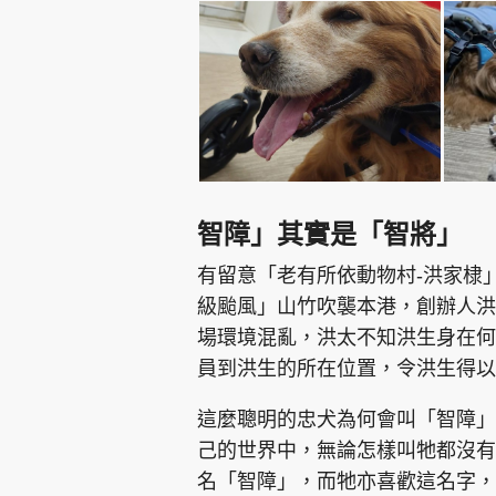
智障」其實是「智將」
有留意「老有所依動物村-洪家棣」
級颱風」山竹吹襲本港，創辦人洪
場環境混亂，洪太不知洪生身在何
員到洪生的所在位置，令洪生得
這麼聰明的忠犬為何會叫「智障」
己的世界中，無論怎樣叫牠都沒有
名「智障」，而牠亦喜歡這名字，