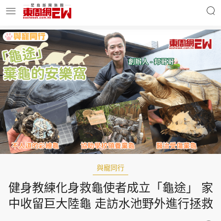
明星名人
時事財經
東周Ladies
優享生活
東周食玩通
會員活動
與寵同行
健身教練化身救龜使者成立「龜途」 家
玄學靈異
東周專欄
中收留巨大陸龜 走訪水池野外進行拯救