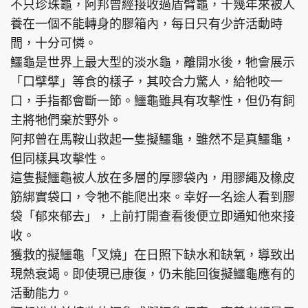
不只珍珠龜，阿邦曾經接收過盾臂龜，十幾年來被人
養在一個不能轉身的膠箱內，每日只有少許活動時
間，十分可憐。
鱷龜是世界上最大型的淡水龜，離開水後，牠會展示
「口擘擘」等食的樣子，其咬合力驚人，給牠咬一
口，手指都會斷一節。鱷龜雖具有攻擊性，但仍有飼
主將牠們棄於野外。
阿邦曾在馬鞍山救起一隻擬鱷龜，雖然不是真鱷龜，
但同樣具攻擊性。
這隻擬鱷龜被人放在多層的厚膠袋內，用膠繩及橡皮
筋綁實袋口，令牠不能爬出來。幸好一名途人看到膠
袋「郁來郁去」，上前打開查看後便立即通知他來接
收。
獲救的擬鱷龜「叉燒」在日照下缺水和缺氧，導致出
現熱衰竭。即使現已康復，仍未能回復擬鱷龜應有的
活動能力。