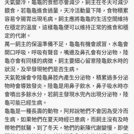
天氣變冷，龜龜的食慾亦會減少，飼主在冬天可減少
餵食，若龜龜進食過量，天冷活動量下降，食物積累
容易令腸胃出現毛病。飼主應將龜龜的生活空間維持
在穩定的溫度，這樣龜龜便可以維持正常的進食和穩
定的代謝。
萬一飼主的保溫準備不足，龜龜有機會感冒，水龜會
開口呼吸，呼吸有聲音，嘴邊及鼻孔會有分泌物，陸
龜亦會有同樣的病徵，飼主要細心留意陸龜飲水時的
狀況，及早發現牠們是否生病。
天氣乾燥會令陸龜鼻腔內產生分泌物，積累過多分泌
物時會導致發炎。陸龜是用鼻子飲水，鼻子吸水時亦
會噴出多餘水分，若飼主發現水兜內出現分泌物，陸
龜可能已經生病。
龜龜是一種長壽的動物，阿邦說牠們不會因為受冷而
生病，如果牠們在夏天時經已患病，而飼主沒有及時
帶牠們就醫，到了冬天，牠們的新陳代謝變慢，即使