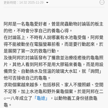
更新時間：14:32 2025-11-29
集團旗下品牌
阿邦是一名龜龜愛好者，曾是爬蟲動物討論區的板主
的他，不時會分享自己的養龜心得。
東周刊
cazbuyer
東Touch
在討論區上，不時有人說哪裏有水池龜受傷，阿邦覺
得不能被動坐在電腦螢幕前看，而是要行動起來，於
是展開了第一次的救龜行動。
PCM 電腦廣場
星島頭條
星島日報
及後阿邦於討論區發布了獲救並治療痊癒後的龜龜照
片，其他人看到阿邦不是用大膠箱來養龜，而是用設
備齊全、自動換水及恆溫的玻璃大水缸，就「詢問」
他可否接收自己的龜龜。
頭條日報
星島環球
The Standard
求助個案越來越多，包括移民、家人不擅照顧、空間
不足等，加上水池龜和野外棄龜個案。於是阿邦在二
○一八年成立了
「龜途」
，以動物義工身份拯救龜
龜。
親子王
Oh!爸媽
JobMarket