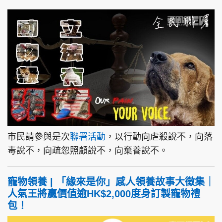
市民請參與是次
聯署活動
，以行動向虐殺說不，向落
毒說不，向疏忽照顧說不，向棄養說不。
寵物領養 | 「緣來是你」感人領養故事大徵集｜
人氣王將贏價值逾HK$2,000度身訂製寵物禮
包！