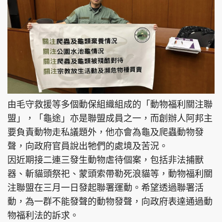
由毛守救援等多個動保組織組成的「動物福利關注聯
盟」，「龜途」亦是聯盟成員之一，而創辦人阿邦主
要負責動物走私議題外，他亦會為龜及爬蟲動物發
聲，向政府官員說出牠們的處境及苦況。
因近期接二連三發生動物虐待個案，包括非法捕獸
器、斬貓頭祭祀、蒙頭索帶勒死浪貓等，動物福利關
注聯盟在三月一日發起聯署運動。希望透過聯署活
動，為一群不能發聲的動物發聲，向政府表達通過動
物福利法的訴求。