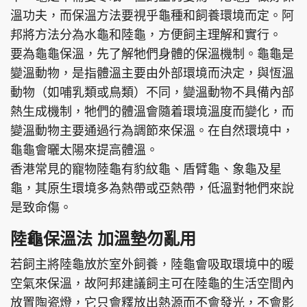
溫功夫，而保溫方法要視乎龜種和飼養環境而定。阿
邦將方法分為水龜和陸龜，方便飼主理解和實行。
要為龜龜保溫，先了解牠們身體的保溫機制。龜龜是
變溫動物，是指體溫主要由外部環境而決定，與恆溫
動物（如哺乳類或鳥類）不同，變溫動物不具備內部
熱生成機制，牠們的體溫會隨着環境溫度而變化，而
變溫動物主要通過行為調節來保溫。在自然環境中，
龜龜會曬太陽來提高體溫。
香港常見的寵物陸龜有豹紋龜、盾臂龜、象龜及星
龜，其原生環境多為熱帶或亞熱帶，低溫對牠們來說
是致命傷。
陸龜保溫法 加溫墊勿亂用
若飼主將陸龜放於室外飼養，陸龜會吸取環境中的暖
空氣來保溫，故阿邦建議飼主可在陸龜的生活空間內
放置陶瓷燈，它只會釋放出熱源而不會發光，不會影