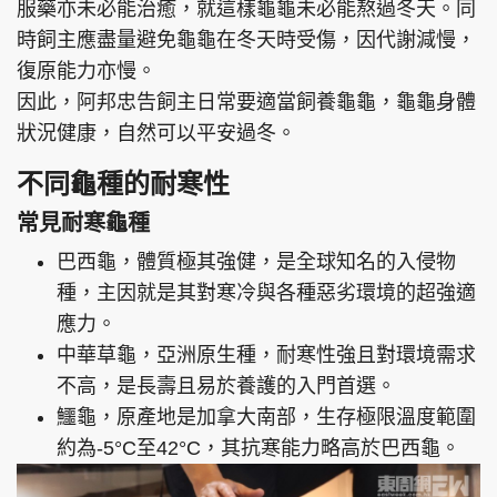
服藥亦未必能治癒，就這樣龜龜未必能熬過冬天。同
時飼主應盡量避免龜龜在冬天時受傷，因代謝減慢，
復原能力亦慢。
因此，阿邦忠告飼主日常要適當飼養龜龜，龜龜身體
狀況健康，自然可以平安過冬。
不同龜種的耐寒性
常見耐寒龜種
巴西龜，體質極其強健，是全球知名的入侵物
種，主因就是其對寒冷與各種惡劣環境的超強適
應力。
中華草龜，亞洲原生種，耐寒性強且對環境需求
不高，是長壽且易於養護的入門首選。
鱷龜，原產地是加拿大南部，生存極限溫度範圍
約為-5°C至42°C，其抗寒能力略高於巴西龜。