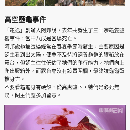
高空墮龜事件
「龜途」創辦人阿邦說，去年共發生了三十宗龜隻墮
樓事件，當中八成是當場死亡。
阿邦說龜隻墮樓經常在春夏季節時發生，主要原因是
飼主看到出太陽，便急不及待將飼養龜龜的膠箱放在
露台，但飼主往往低估了牠們的爬行能力，牠們向上
爬出膠箱外，而露台亦沒有設置圍欄，最終讓龜龜墮
樓身亡。
不要看龜龜身有硬殼，從高處墮下，牠們是必死無
疑，飼主們應多加留意。