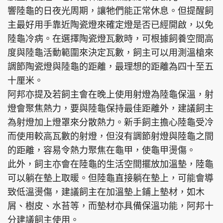
響陸龜的日夜光周期，讓牠們能正常休息。但提醒飼
主最好用手靠近陶瓷燈來確定燈是否已經開啟，以免
陸龜冷病。在選擇陶瓷燈瓦數時，可根據飼養空間高
度與陸龜活動範圍來決定瓦數，飼主可以用測溫槍來
調節陶瓷燈與陸龜的距離，最理想的距離為四十至五
十厘米。
阿邦亦提及若飼主會在晚上使用射燈為陸龜保溫，射
燈會聚焦熱力，要與陸龜保持最佳距離外，建議飼主
為射燈加上燈罩來分散熱力。新手飼主擔心陸龜受冷
而使用較高瓦數的射燈，但沒有調節射燈與陸龜之間
的距離，容易令熱力聚焦在龜甲，使龜甲燙傷。
此外，飼主亦會在陸龜的生活空間擺放加溫墊，陸龜
可以躺在墊上取暖。但陸龜直接躺在墊上，可能會導
致低溫燙傷，建議飼主在加溫墊上鋪上墊材，如木
屑、樹皮、水苔等，而墊材亦具備保溫功能，阿邦十
分建議飼主使用。