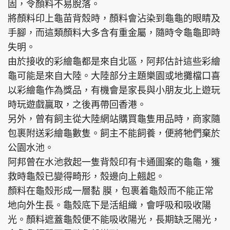
固，令顏料不易脫落。
將顏料印上龜苗背殼時，顏料會沾染到龜龜的眼睛及
手腳，而這類顏料大多含有重金屬，隨時令龜龜即時
失明。
由於接收的彩繪龜都是來自北區，阿邦估計這些彩繪
龜可能是來自大陸。大陸部分主題樂園或地攤檔口喜
以彩繪龜作為獎品，有機會是家長與小朋友北上遊玩
時玩遊戲贏取，之後再帶回香港。
另外，曾有飼主從大陸網站購買龜隻用品時，商家隨
包裹附送彩繪龜數隻。飼主不能飼養，便將牠們棄於
公園水池。
阿邦曾在水池救起一隻背殼印有卡通圖案的龜龜，獲
救時龜殼已變得畸形，殼邊向上翹起。
顏料在龜殼形成一層黏 膜，包裹着龜殼而不能正常
地向外生長。龜殼底下是活組織，會呼吸和吸收陽
光。顏料遮蓋龜殼便不能吸收陽光，長期缺乏陽光，