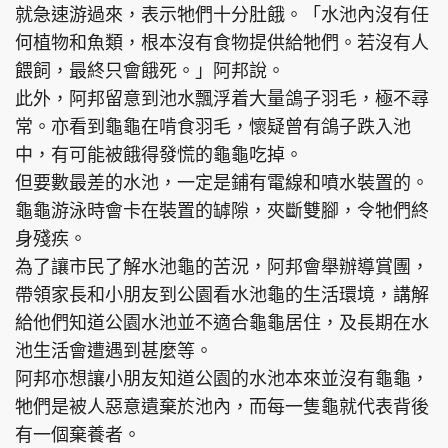
就急速游過來，表示牠們十分肚餓。「水池內沒有任
何植物和魚類，根本沒有食物提供給牠們。若沒有人
餵飼，最終只會餓死。」阿邦說。
此外，阿邦留意到池水飄浮着大量鴿子羽毛，極不尋
常。亦看到龜龜在啃食羽毛，懷疑曾有鴿子跌入池
中，有可能被餓得發慌的龜龜吃掉。
但要數最差的水池，一定是鋪有電線和噴水裝置的。
龜龜游泳時會卡在裝置的罅隙，夾斷雙腳，令牠們終
身殘疾。
為了讓市民了解水池龜的苦況，阿邦會舉辦導賞團，
帶領家長和小朋友到公園看水池龜的生活環境，講解
給他們知道公園水池並不適合龜龜居住，及長期在水
池生活會遭遇到甚麼等。
阿邦亦想讓小朋友知道公園的水池本來並沒有龜龜，
牠們是被人惡意遺棄於池內，而每一隻龜就代表背後
有一個棄養者。