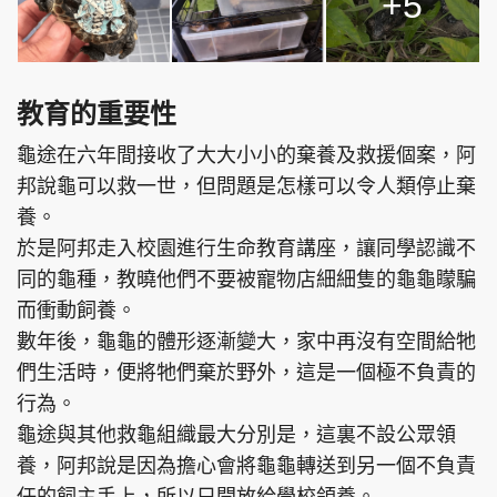
+5
教育的重要性
龜途在六年間接收了大大小小的棄養及救援個案，阿
邦說龜可以救一世，但問題是怎樣可以令人類停止棄
養。
於是阿邦走入校園進行生命教育講座，讓同學認識不
同的龜種，教曉他們不要被寵物店細細隻的龜龜矇騙
而衝動飼養。
數年後，龜龜的體形逐漸變大，家中再沒有空間給牠
們生活時，便將牠們棄於野外，這是一個極不負責的
行為。
龜途與其他救龜組織最大分別是，這裏不設公眾領
養，阿邦說是因為擔心會將龜龜轉送到另一個不負責