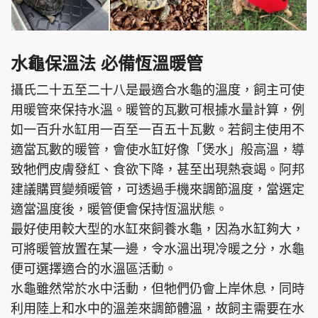
水龜保溫法 必備恆溫暖管
攝氏二十五至二十八是最適合水龜的溫度，飼主可使
用暖管來保持水溫。暖管的瓦數可根據水量計算，例
如一百升水缸用一百至一百五十瓦數。若飼主使用不
適當瓦數的暖管，會使水缸好像「煲水」般高溫，導
致牠們皮膚發紅、食欲下降，甚至出現熱衰竭。阿邦
建議購買變頻暖管，可透過手機來調節溫度，當選定
適當溫度後，暖管便會保持恆溫狀態。
最好使用較大型的水缸來飼養水龜，因為水缸夠大，
可將暖管放置在某一邊，令水溫出現冷暖之分，水龜
便可選擇適合的水溫區活動。
水龜雖然常於水中活動，但牠們仍會上岸休息，同時
利用陸上和水中的溫差來調節體溫，故飼主需要在水