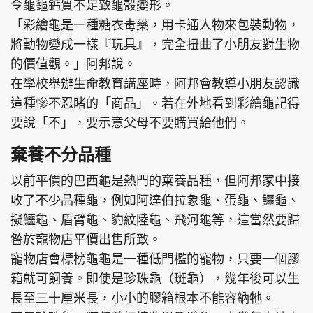
令龜龜鈣質不足致龜殼變形。
「彩繪龜是一種糖衣毒藥，用卡通人物來包裝動物，
將動物變成一樣『玩具』，完全扭曲了小朋友對生物
的價值觀。」阿邦說。
在學校舉辦生命教育講座時，阿邦會教導小朋友認識
這種慘不忍睹的「商品」。若在外地看到彩繪龜記得
要說「不」，要示意父母不要購買給他們。
棄養不分品種
以前平價的巴西龜是熱門的棄養品種，但阿邦家中接
收了不少品種龜，例如阿達伯拉象龜、蛋龜、鱷龜、
擬鱷龜、盾臂龜、豹紋陸龜、飛河龜等，這當然要歸
咎於寵物店平價出售所致。
寵物店會標榜龜龜是一種低門檻的寵物，只要一個膠
箱就可飼養。即使是珍珠龜（斑龜），幾年後可以生
長至三十厘米長，小小的膠箱根本不能容納牠。