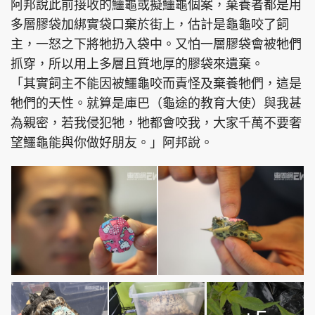
阿邦說此前接收的鱷龜或擬鱷龜個案，棄養者都是用
多層膠袋加綁實袋口棄於街上，估計是龜龜咬了飼
主，一怒之下將牠扔入袋中。又怕一層膠袋會被牠們
抓穿，所以用上多層且質地厚的膠袋來遺棄。
「其實飼主不能因被鱷龜咬而責怪及棄養牠們，這是
牠們的天性。就算是庫巴（龜途的教育大使）與我甚
為親密，若我侵犯牠，牠都會咬我，大家千萬不要奢
望鱷龜能與你做好朋友。」阿邦說。