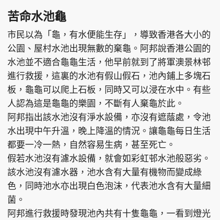
苦命水池龜
市民以為「龜，有水便能生存」，導致香港各大小的
公園、屋村水池出現無數的棄龜。阿邦說香港公園的
頭條搵工
EDUPLUS
水池並不適合龜龜生活，他早前就到了將軍澳景林邨
進行救援，這裏的水池有假山假石，池內鋪上多塊石
關於我們
使用條款
板，龜龜可以爬上石板，同時又可以浸在水中。有些
人認為這是龜龜的樂園，不斷有人棄龜於此。
聯絡我們
版權及免責聲明
阿邦指出該水池沒有淨水設備，亦沒有遮蔭處，令池
隱私政策聲明
水出現中午升溫，晚上降溫的情況。讓龜龜每日生活
都要一冷一熱，自然容易生病，甚至死亡。
假若水池沒有濾水設備，就會如彩虹邨水池般惡劣。
Copyright © 東周網 版權所有 . 不得轉載
該水池沒有濾水器，池水含有大量有機物而變成綠
©Eastweek.com.hk. All rights reserved.
色，同時池水亦出現白色泡沫，代表池水含有大量細
菌。
阿邦進行救援時發現池內共有十隻龜龜，一看到燈光