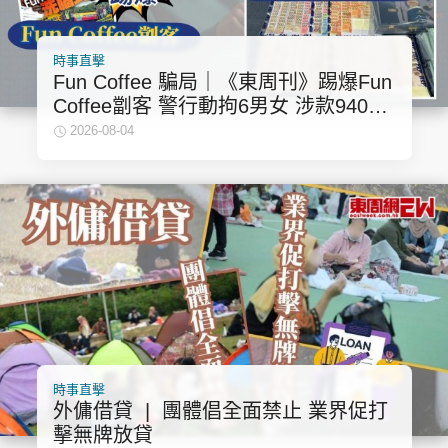
時事直擊
Fun Coffee 騙局｜《東周刊》踢爆Fun
Coffee劏客 警行動拘6男女 涉款9400
萬元 檢獲現金及大量證物
2026-08-04
時事直擊
外傭借貸 | 團體倡全面禁止 業界促打
擊無牌放貸