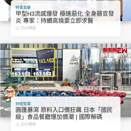
時事直擊
甲型H3流感爆發 極速惡化 全身器官發
炎 專家：持續高燒要立即求醫
20小時前
財經智庫
圓匯暴瀉 原料入口價狂飆 日本「國民
級」食品餐廳爆加價潮 | 國際解碼
20小時前