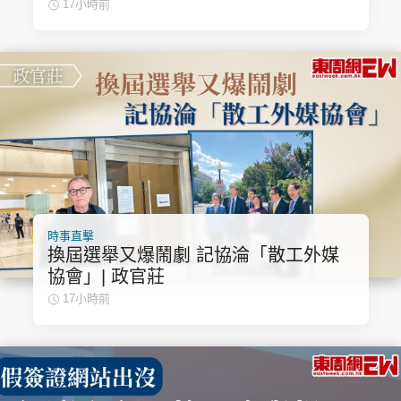
17小時前
時事直擊
換屆選舉又爆鬧劇 記協淪「散工外媒
協會」| 政官莊
17小時前