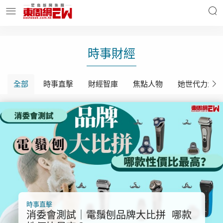
明星名人
時事財經
時事財經
全部
時事直擊
財經智庫
焦點人物
她世代力量
東周Ladies
優享生活
東周食玩通
會員活動
玄學靈異
東周專欄
時事直擊
消委會測試｜電鬚刨品牌大比拼 哪款