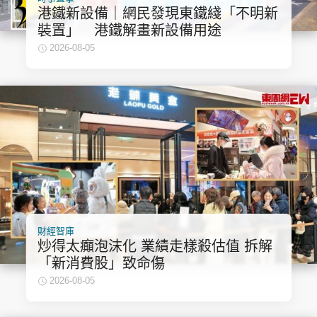
港鐵新設備｜網民發現東鐵綫「不明新
裝置」 港鐵解畫新設備用途
2026-08-05
財經智庫
炒得太癲泡沫化 業績走樣殺估值 拆解
「新消費股」致命傷
2026-08-05