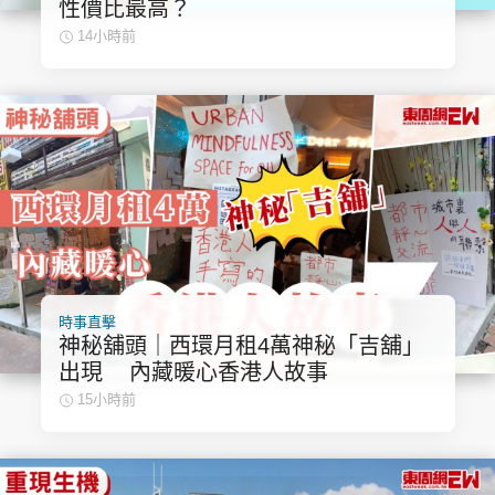
性價比最高？
集團旗下品牌
14小時前
東周刊
cazbuyer
東Touch
PCM 電腦廣場
星島頭條
星島日報
時事直擊
神秘舖頭｜西環月租4萬神秘「吉舖」
出現 內藏暖心香港人故事
頭條日報
星島環球
The Standard
15小時前
親子王
Oh!爸媽
JobMarket