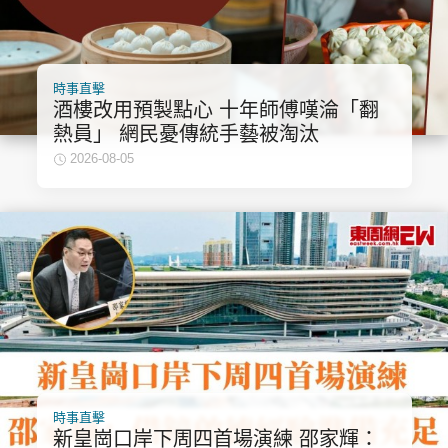
時事直擊
酒樓改用預製點心 十年師傅嘆淪「翻
熱員」 網民憂傳統手藝被淘汰
2026-08-05
時事直擊
新皇崗口岸下周四首場演練 邵家輝：