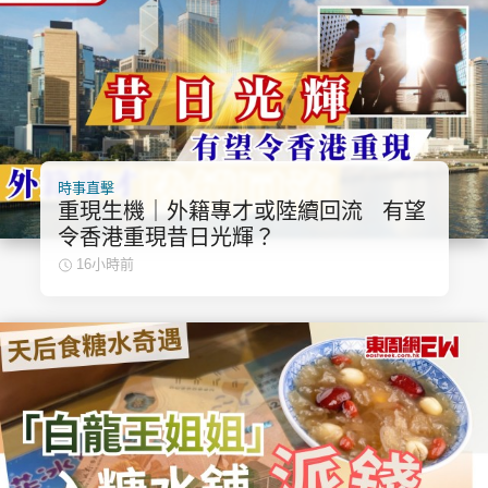
頭條搵工
EDUPLUS
時事直擊
關於我們
使用條款
重現生機｜外籍專才或陸續回流 有望
聯絡我們
版權及免責聲明
令香港重現昔日光輝？
16小時前
隱私政策聲明
Copyright © 東周網 版權所有 . 不得轉載
©Eastweek.com.hk. All rights reserved.