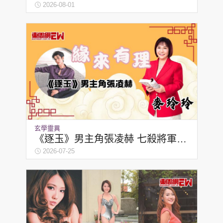
麥玲玲
2026-08-01
頭條搵工
EDUPLUS
關於我們
使用條款
聯絡我們
版權及免責聲明
隱私政策聲明
玄學靈異
《逐玉》男主角張凌赫 七殺將軍走
紅 | 麥玲玲
2026-07-25
Copyright © 東周網 版權所有 . 不得轉載
©Eastweek.com.hk. All rights reserved.