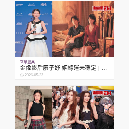
玄學靈異
金像影后廖子妤 姻緣運未穩定 | 麥
玲玲
2026-05-23