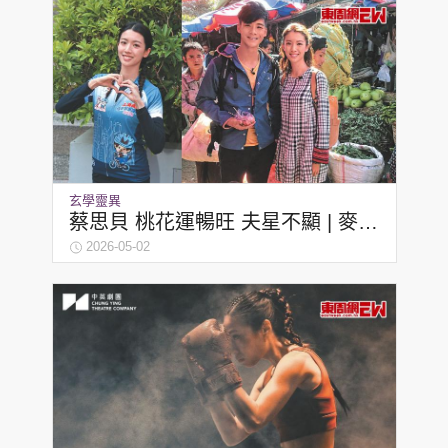
玄學靈異
蔡思貝 桃花運暢旺 夫星不顯 | 麥玲
玲
2026-05-02