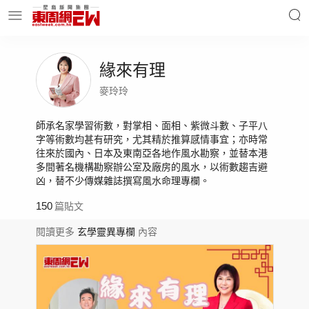
緣來有理
明星名人
時事財經
麥玲玲
師承名家學習術數，對掌相、面相、紫微斗數、子平八
東周Ladies
優享生活
字等術數均甚有研究，尤其精於推算感情事宜；亦時常
往來於國內、日本及東南亞各地作風水勘察，並替本港
多間著名機構勘察辦公室及廠房的風水，以術數趨吉避
凶，替不少傳媒雜誌撰寫風水命理專欄。
東周食玩通
會員活動
150
篇貼文
閱讀更多
玄學靈異專欄
內容
玄學靈異
東周專欄