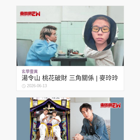
玄學靈異
湯令山 桃花破財 三角關係 | 麥玲玲
2026-06-13