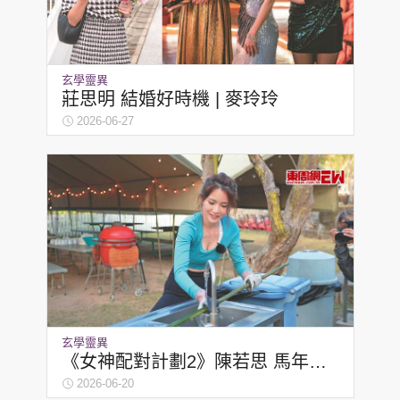
玄學靈異
莊思明 結婚好時機 | 麥玲玲
2026-06-27
玄學靈異
《女神配對計劃2》陳若思 馬年姻
緣到 | 麥玲玲
2026-06-20