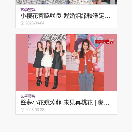
玄學靈異
小櫻花宮脇咲良 遲婚姻緣較穩定 |
麥玲玲
2026-04-04
玄學靈異
聲夢小花姚焯菲 未見真桃花 | 麥玲
玲
2026-03-28