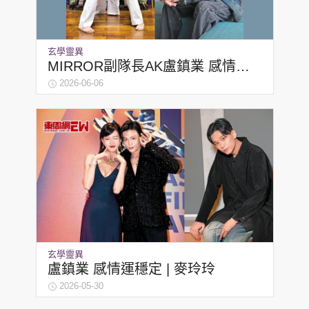
玄學靈異
MIRROR副隊長AK盧鎮業 感情運
穩定 | 麥玲玲
2026-06-06
玄學靈異
盧鎮業 感情運穩定 | 麥玲玲
2026-05-30