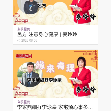
集團旗下品牌
玄學靈異
東周刊
cazbuyer
東Touch
呂方 注意身心健康 | 麥玲玲
2026-08-08
PCM 電腦廣場
星島頭條
星島日報
頭條日報
星島環球
The Standard
玄學靈異
李家鼎細孖李泳豪 家宅煩心事多 |
親子王
Oh!爸媽
JobMarket