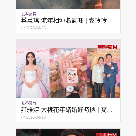
玄學靈異
蔡蕙琪 流年相沖名氣旺 | 麥玲玲
2026-04-25
玄學靈異
莊雅婷 大桃花年結婚好時機 | 麥玲
玲
2026-04-18