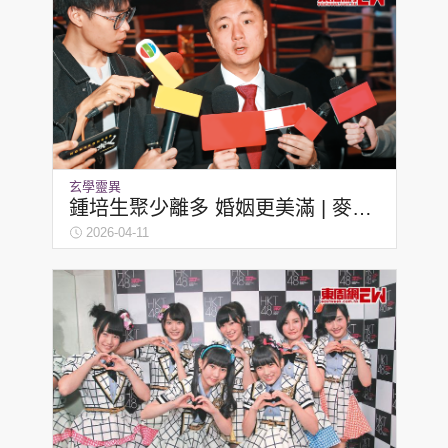
玄學靈異
鍾培生聚少離多 婚姻更美滿 | 麥玲
玲
2026-04-11