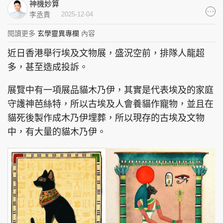
神機妙算
集團旗下品牌
李丞責
2025-12-04
閱讀更多
玄學靈異專欄
內容
近日香港舉行埃及文物展，盛況空前，排隊人龍超
東周刊
cazbuyer
東Touch
多，甚至造成投訴。
展覽中有一項展品貓木乃伊，其實是代表埃及的家庭
守護神芭絲特，所以古埃及人會養貓作寵物，並且在
貓死後製作成木乃伊埋葬，所以現存的古埃及文物
PCM 電腦廣場
星島頭條
星島日報
中，有大量的貓木乃伊。
頭條日報
星島環球
The Standard
親子王
Oh!爸媽
JobMarket