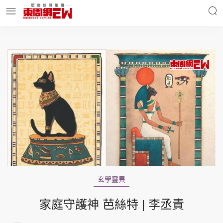
明星名人
時事財經
東周Ladies
優享生活
東周食玩通
會員活動
玄學靈異
玄學靈異
東周專欄
家庭守護神 芭絲特 | 李丞責