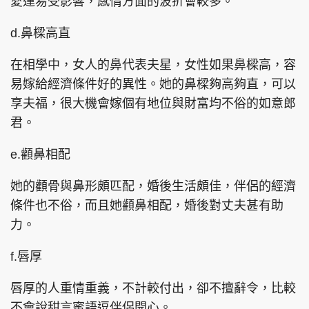
愛運易受影響，感情方面的波折會較多。
d.鼻樑高直
在相學中，女人的鼻代表夫星，女性如果鼻樑高，容
易嫁給經濟條件好的異性。她的鼻樑夠高夠直，可以
享夫福，很大機會嫁個有地位與財富均不俗的如意郎
君。
e.顴鼻相配
她的顴骨與鼻形頗匹配，婚後生活頗佳，伴侶的經濟
條件也不俗，而且她顴鼻相配，婚後對丈夫甚有助
力。
f.唇厚
唇厚的人重情重義，不計較付出，卻不擅辭令，比較
不會說甜言蜜語逗伴侶開心。