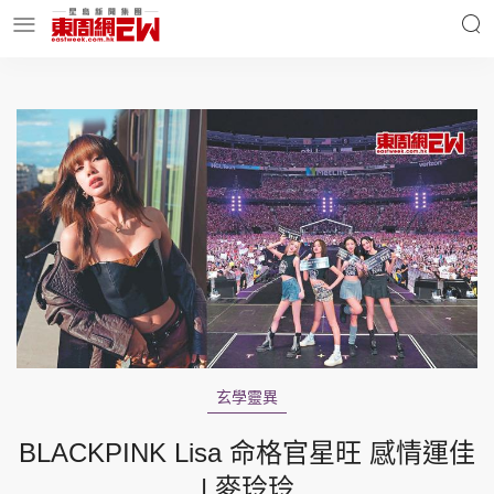
明星名人
時事財經
東周Ladies
優享生活
東周食玩通
會員活動
玄學靈異
玄學靈異
東周專欄
BLACKPINK Lisa 命格官星旺 感情運佳
| 麥玲玲