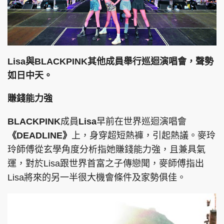
頭條搵工
EDUPLUS
Lisa與BLACKPINK其他成員舉行巡迴演唱會，聲勢
如日中天。
關於我們
使用條款
賺錢能力強
聯絡我們
版權及免責聲明
BLACKPINK
成員
Lisa
早前在世界巡迴演唱會
隱私政策聲明
《DEADLINE》
上，身穿超短熱褲，引起熱議。麥玲
玲師傅從玄學角度分析指她賺錢能力強，且兼具氣
運，對於Lisa跟世界首富之子傳戀聞，麥師傅指出
Copyright © 東周網 版權所有 . 不得轉載
Lisa將來的另一半很大機會條件及家勢俱佳。
©Eastweek.com.hk. All rights reserved.