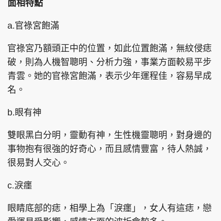
面相特點
a.官祿宮飽滿
官祿宮乃額頭正中的位置，如此位置飽滿，無紋侵痣
破，則為人機智聰明、分析力強，事業方面較易平步
青雲。她的官祿宮飽滿，表示少年運程佳，容易早成
名。
b.眼有神
雙眼黑白分明，靈動有神，生性機靈聰明，對身邊的
事物抱有很強的好奇心，而且感情豐富，待人熱誠，
很易對人交心。
c.淚癦
眼睛底部的痣，相學上為「淚癦」，女人有這痣，戀