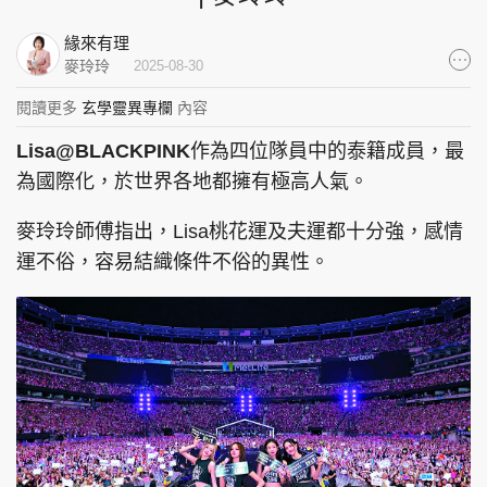
集團旗下品牌
緣來有理
麥玲玲
2025-08-30
閱讀更多
玄學靈異專欄
內容
東周刊
cazbuyer
東Touch
Lisa@BLACKPINK
作為四位隊員中的泰籍成員，最
為國際化，於世界各地都擁有極高人氣。
麥玲玲師傅指出，Lisa桃花運及夫運都十分強，感情
PCM 電腦廣場
星島頭條
星島日報
運不俗，容易結織條件不俗的異性。
頭條日報
星島環球
The Standard
親子王
Oh!爸媽
JobMarket