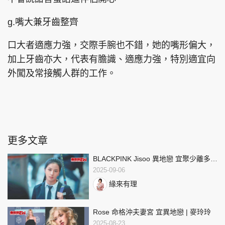
g.嘴大兼牙齒整齊
口大者適應力強，交際手腕也不錯，她的嘴形偏大，
加上牙齒亦大，代表有膽識、適應力強，特別適宜向
外闖及常接觸人群的工作。
更多文章
BLACKPINK Jisoo 異地戀 宜聚少離多 |
麥玲玲
2025-09-06
緣來有理
Rose 命格沖夫妻宮 宜異地戀 | 麥玲玲
2025-08-23