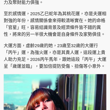
力及聚財能力俱強。
至於感情運，2025乙巳蛇年為其桃花運，亦是夫運相
對強的年份，感情關係會來得較清晰實在。她的命格
「官星」旺，容易結識背景及經濟條件皆不錯的異
性，將來的另一半很大機會是自身條件及家勢俱佳。
大運方面，虛齡29歲的她，23歲至32歲的大運行
「丙午」運，為強火運，亦是其貴人運，這段運上貴
人助力充足。2026丙午馬年，跟她這段「丙午」大運
呈「歲運並臨」，要加倍提防受傷、扭傷等小意外。