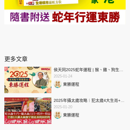
更多文章
侯天同2025蛇年運程 | 猴、雞、狗生肖
運程 | 東周蛇年開運指南
2025-01-24
東勝運程
2025年攝太歲攻略︱犯太歲4大生肖+攝
太歲吉日及程序+6大廟宇開放詳情
2025-01-20
東勝運程