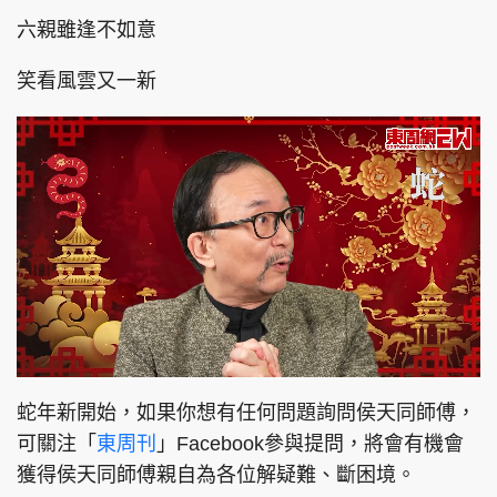
六親雖逢不如意
笑看風雲又一新
L
U
o
n
a
m
d
u
蛇年新開始，如果你想有任何問題詢問侯天同師傅，
e
t
d
e
:
可關注「
東周刊
」Facebook參與提問，將會有機會
7
.
0
獲得侯天同師傅親自為各位解疑難、斷困境。
9
%