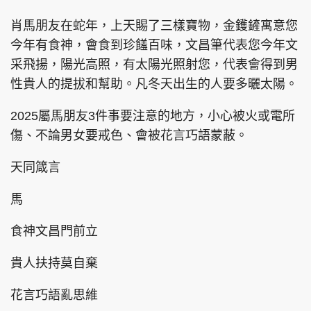
肖馬朋友在蛇年，上天賜了三樣寶物，金鑊鏟寓意您
今年有食神，會食到珍饈百味，文昌筆代表您今年文
采飛揚，陽光高照，有太陽光照射您，代表會得到男
性貴人的提拔和幫助。凡冬天出生的人要多曬太陽。
2025屬馬朋友3件事要注意的地方，小心被火或電所
傷、不論男女要戒色、會被花言巧語蒙蔽。
天同箴言
馬
食神文昌門前立
貴人扶持莫自棄
花言巧語亂思維