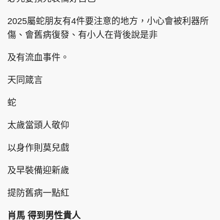
2025屬蛇朋友有4件要注意的地方，小心會被利器所
傷、會舊病復發、有小人在背後說是非
頭條搵工
EDUPLUS
及有流血事件。
天同箴言
關於我們
使用條款
蛇
聯絡我們
版權及免責聲明
隱私政策聲明
太歲當頭人敬仰
以身作則莫兒戲
Copyright © 東周網 版權所有 . 不得轉載
及早裝備迎新歲
©Eastweek.com.hk. All rights reserved.
提防舊病一點紅
肖馬 得到男性貴人