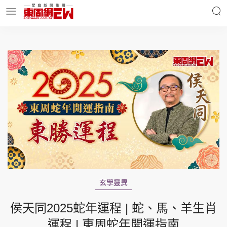
明星名人
時事財經
東周Ladies
優享生活
東周食玩通
會員活動
玄學靈異
玄學靈異
東周專欄
侯天同2025蛇年運程 | 蛇、馬、羊生肖
運程 | 東周蛇年開運指南