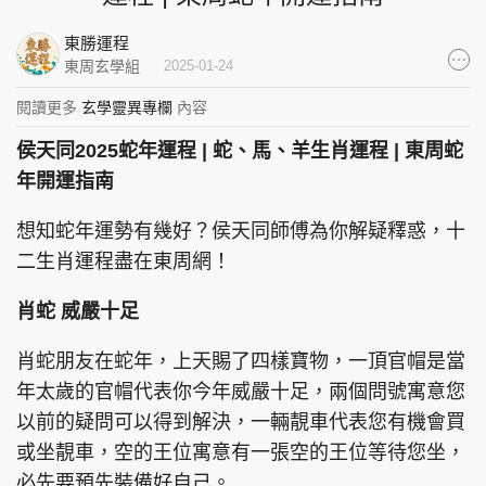
集團旗下品牌
東勝運程
東周玄學組
2025-01-24
閱讀更多
玄學靈異專欄
內容
東周刊
cazbuyer
東Touch
侯天同2025蛇年運程 | 蛇、馬、羊生肖運程 | 東周蛇
年開運指南
想知蛇年運勢有幾好？侯天同師傅為你解疑釋惑，十
PCM 電腦廣場
星島頭條
星島日報
二生肖運程盡在東周網！
肖蛇 威嚴十足
肖蛇朋友在蛇年，上天賜了四樣寶物，一頂官帽是當
頭條日報
星島環球
The Standard
年太歲的官帽代表你今年威嚴十足，兩個問號寓意您
以前的疑問可以得到解決，一輛靚車代表您有機會買
或坐靚車，空的王位寓意有一張空的王位等待您坐，
必先要預先裝備好自己。
親子王
Oh!爸媽
JobMarket