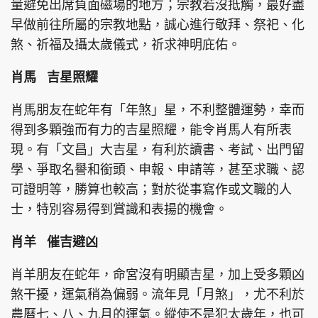
量避免出席負面磁場的地方；宗教若沒抵觸，最好盡
早做前往所屬的宗教地點，誠心進行敬拜、祭祀、化
煞、祈福及攝太歲儀式，祈求神明庇佑。
頭條搵工
EDUPLUS
肖馬 吉星照耀
肖馬朋友在蛇年有「年煞」星，不利整體運勢，幸而
關於我們
使用條款
得到多顆強而有力的吉星照耀，能令肖馬人有所表
現。有「文昌」大吉星，有利於讀書、考試、出門留
聯絡我們
版權及免責聲明
學、爭取名譽和銜頭、申報、申請等，甚至求職、認
隱私政策聲明
可證明等，勝算也較高；對於從事寫作或文職的人
士，特別容易得到賞識和表揚的機會。
Copyright © 東周網 版權所有 . 不得轉載
肖羊 催吉避凶
©Eastweek.com.hk. All rights reserved.
肖羊朋友在蛇年，命宮沒有明顯吉星，加上受多顆凶
煞干擾，運氣稍為偏弱。流年見「月煞」，尤不利於
農曆七、八、九月的運氣。縱使不是犯太歲年，也可