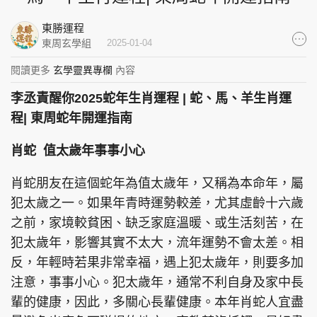
集團旗下品牌
東勝運程
東周玄學組
2025-01-04
閱讀更多
玄學靈異專欄
內容
東周刊
cazbuyer
東Touch
李丞責醒你2025蛇年生肖運程 | 蛇、馬、羊生肖運
程| 東周蛇年開運指南
肖蛇 值太歲年事事小心
PCM 電腦廣場
星島頭條
星島日報
肖蛇朋友在這個蛇年為值太歲年，又稱為本命年，屬
犯太歲之一。如果年青時運勢較差，尤其虛齡十六歲
之前，家境較貧困、缺乏家庭溫暖、或生活刻苦，在
頭條日報
星島環球
The Standard
犯太歲年，影響其實不太大，流年運勢不會太差。相
反，年輕時若果非常幸福，遇上犯太歲年，則要多加
注意，事事小心。犯太歲年，通常不利自身及家中長
輩的健康，因此，多關心長輩健康。本年肖蛇人宜盡
親子王
Oh!爸媽
JobMarket