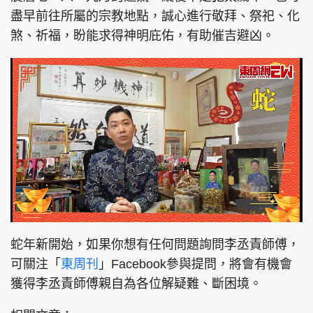
盡早前往所屬的宗教地點，誠心進行敬拜、祭祀、化
煞、祈福，盼能求得神明庇佑，有助催吉避凶。
L
U
o
n
a
m
d
u
蛇年新開始，如果你想有任何問題詢問李丞責師傅，
e
t
d
e
:
可關注「
東周刊
」Facebook參與提問，將會有機會
1
0
.
獲得李丞責師傅親自為各位解疑難、斷困境。
8
5
%