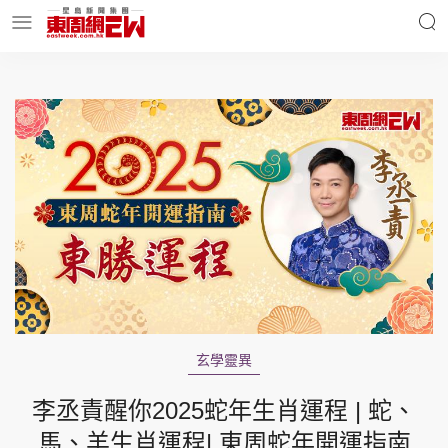
明星名人
時事財經
東周Ladies
優享生活
東周食玩通
會員活動
玄學靈異
玄學靈異
東周專欄
李丞責醒你2025蛇年生肖運程 | 蛇、
馬、羊生肖運程| 東周蛇年開運指南