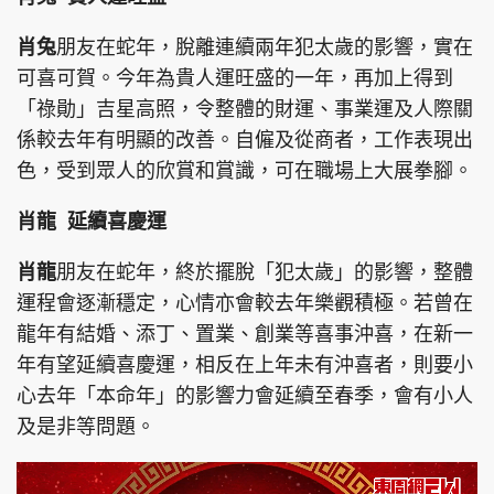
肖兔
朋友在蛇年，脫離連續兩年犯太歲的影響，實在
可喜可賀。今年為貴人運旺盛的一年，再加上得到
「祿勛」吉星高照，令整體的財運、事業運及人際關
頭條搵工
EDUPLUS
係較去年有明顯的改善。自僱及從商者，工作表現出
色，受到眾人的欣賞和賞識，可在職場上大展拳腳。
關於我們
使用條款
肖龍 延續喜慶運
聯絡我們
版權及免責聲明
肖龍
朋友在蛇年，終於擺脫「犯太歲」的影響，整體
隱私政策聲明
運程會逐漸穩定，心情亦會較去年樂觀積極。若曾在
龍年有結婚、添丁、置業、創業等喜事沖喜，在新一
年有望延續喜慶運，相反在上年未有沖喜者，則要小
Copyright © 東周網 版權所有 . 不得轉載
©Eastweek.com.hk. All rights reserved.
心去年「本命年」的影響力會延續至春季，會有小人
及是非等問題。