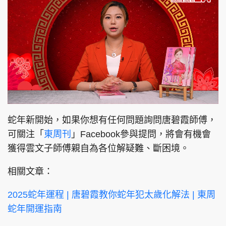
L
U
o
n
a
m
d
u
蛇年新開始，如果你想有任何問題詢問唐碧霞師傅，
e
t
d
e
:
可關注「
東周刊
」Facebook參與提問，將會有機會
8
.
4
獲得雲文子師傅親自為各位解疑難、斷困境。
3
%
相關文章：
2025蛇年運程 | 唐碧霞教你蛇年犯太歲化解法 | 東周
蛇年開運指南