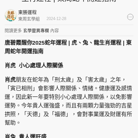
集團旗下品牌
東勝運程
東周玄學組
2024-12-28
閱讀更多
玄學靈異專欄
內容
東周刊
cazbuyer
東Touch
唐碧霞醒你2025蛇年運程 | 虎、兔、龍生肖運程 | 東
周蛇年開運指南
肖虎 小心處理人際關係
PCM 電腦廣場
星島頭條
星島日報
肖虎
朋友在蛇年為「刑太歲」及「害太歲」之年，
「寅已相刑」會影響人際關係、情緒。健康運及感情
運，因此新一年要特別小心處理人際關係，以免影響
頭條日報
星島環球
The Standard
運勢。今年貴人運強盛，而且有兩顆力量強勁的吉星
拱照，「天德」及「福德」，會對事業運及財運有所
幫助。
肖兔 貴人運旺盛
親子王
Oh!爸媽
JobMarket