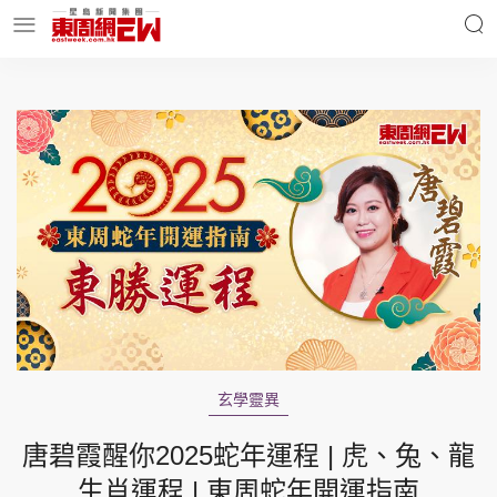
明星名人
時事財經
東周Ladies
優享生活
東周食玩通
會員活動
玄學靈異
玄學靈異
東周專欄
唐碧霞醒你2025蛇年運程 | 虎、兔、龍
生肖運程 | 東周蛇年開運指南