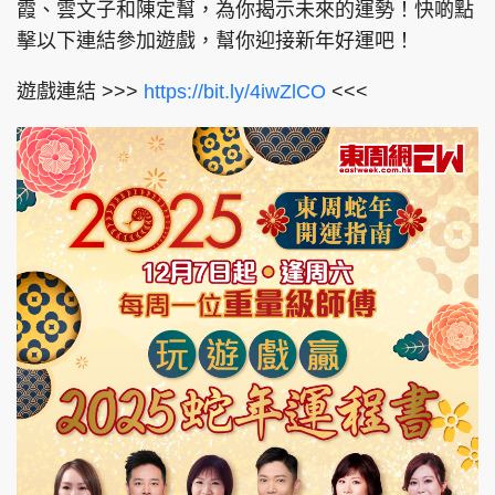
霞、雲文子和陳定幫，為你揭示未來的運勢！快啲點
擊以下連結參加遊戲，幫你迎接新年好運吧！
遊戲連結 >>>
https://bit.ly/4iwZlCO
<<<