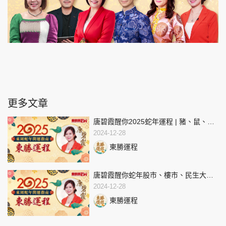
更多文章
唐碧霞醒你2025蛇年運程 | 豬、鼠、牛
生肖運程 | 東周蛇年開運指南
2024-12-28
東勝運程
唐碧霞醒你蛇年股市、樓市、民生大預
測 | 2025蛇年運程 | 東周蛇年開運指南
2024-12-28
東勝運程