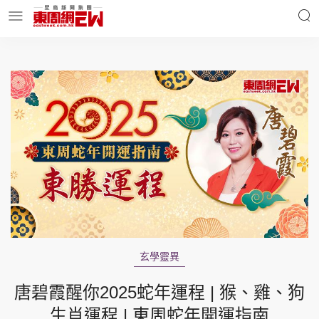
明星名人
時事財經
東周Ladies
優享生活
東周食玩通
會員活動
玄學靈異
玄學靈異
東周專欄
唐碧霞醒你2025蛇年運程 | 猴、雞、狗
生肖運程 | 東周蛇年開運指南