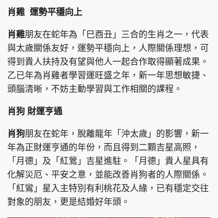
肖雞 運勢平穩向上
肖雞
朋友在蛇年為「巳酉丑」三合的生肖之一，代表
與太歲關係友好，運勢平穩向上，人際關係理想，可
頭條搵工
EDUPLUS
得到貴人扶持及有望與他人一起合作取得顯著成果。
乙已年為肖雞者學習運旺盛之年，新一年思想敏捷、
關於我們
使用條款
頭腦清晰，不妨主動學習與工作相關的課程。
聯絡我們
版權及免責聲明
肖狗 財運亨通
隱私政策聲明
肖狗
朋友在蛇年，脫離龍年「沖太歲」的影響，新一
年為正財運亨通的年份，而且得到二顆吉星高照，
「月德」及「紅鶯」吉星進駐。「月德」貴人星具有
Copyright © 東周網 版權所有 . 不得轉載
©Eastweek.com.hk. All rights reserved.
化解災厄、平安之意，並能改善肖狗者的人際關係。
「紅鸞」星入主特別有利桃花及人緣，已有穩定交往
對象的朋友，更是結婚好年頭。