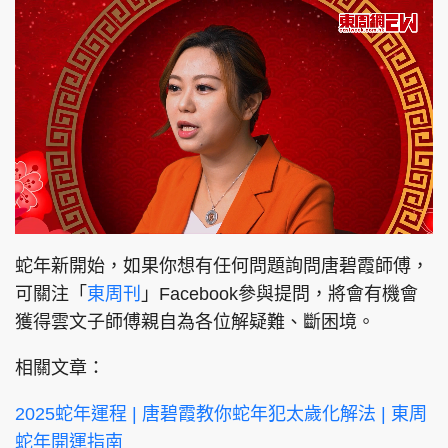
L
U
o
n
a
m
d
u
蛇年新開始，如果你想有任何問題詢問唐碧霞師傅，
e
t
d
e
:
可關注「
東周刊
」Facebook參與提問，將會有機會
9
.
5
獲得雲文子師傅親自為各位解疑難、斷困境。
1
%
相關文章：
2025蛇年運程 | 唐碧霞教你蛇年犯太歲化解法 | 東周
蛇年開運指南