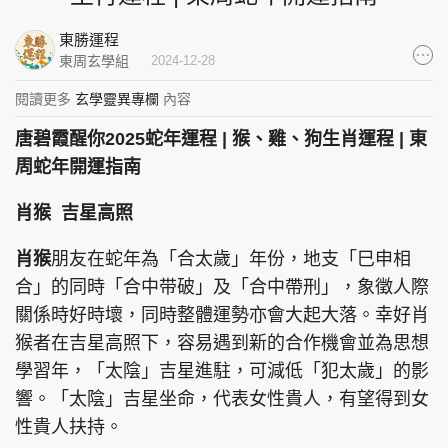
集團旗下品牌
東勝運程
東周玄學組
2024-12-28
閱讀更多
玄學靈異專欄
內容
東周刊
cazbuyer
東Touch
唐碧霞醒你2025蛇年運程 | 猴、雞、狗生肖運程 | 東
周蛇年開運指南
肖猴 吉星高照
PCM 電腦廣場
星島頭條
星島日報
肖猴
朋友在蛇年為「合太歲」年份，地支「巳申相
合」的同時「合中带破」及「合中帶刑」，象徵人際
關係時好時壞，同時整體運勢亦會大起大落。幸好肖
頭條日報
星島環球
The Standard
猴者在吉星高照下，容易遇到新的合作機會並為思想
學習年，「太陰」吉星進駐，可減低「犯太歲」的影
響。「太陰」吉星坐命，代表女性貴人，有望得到女
性貴人扶持。
親子王
Oh!爸媽
JobMarket