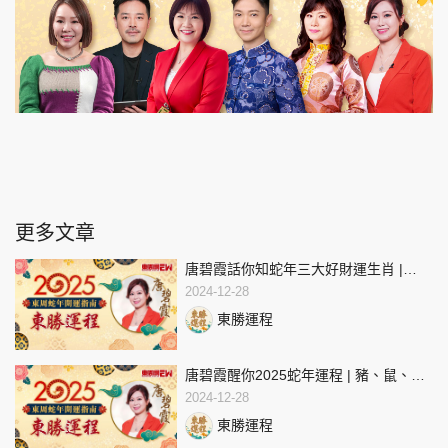
更多文章
唐碧霞話你知蛇年三大好財運生肖 |
2025蛇年運程 | 東周蛇年開運指南
2024-12-28
東勝運程
唐碧霞醒你2025蛇年運程 | 豬、鼠、牛
生肖運程 | 東周蛇年開運指南
2024-12-28
東勝運程