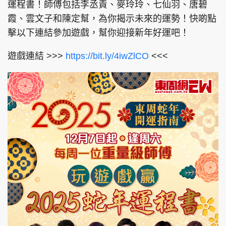
運程書！師傅包括李丞責、麥玲玲、七仙羽、唐碧
霞、雲文子和陳定幫，為你揭示未來的運勢！快啲點
擊以下連結參加遊戲，幫你迎接新年好運吧！
遊戲連結 >>>
https://bit.ly/4iwZlCO
<<<