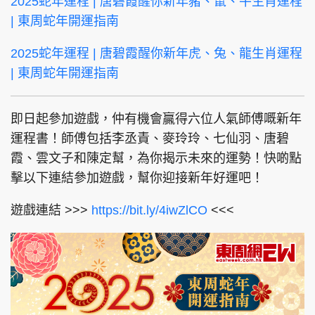
2025蛇年運程 | 唐碧霞醒你新年豬、鼠、牛生肖運程
| 東周蛇年開運指南
2025蛇年運程 | 唐碧霞醒你新年虎、兔、龍生肖運程
| 東周蛇年開運指南
即日起參加遊戲，仲有機會贏得六位人氣師傅嘅新年
運程書！師傅包括李丞責、麥玲玲、七仙羽、唐碧
霞、雲文子和陳定幫，為你揭示未來的運勢！快啲點
擊以下連結參加遊戲，幫你迎接新年好運吧！
遊戲連結 >>>
https://bit.ly/4iwZlCO
<<<