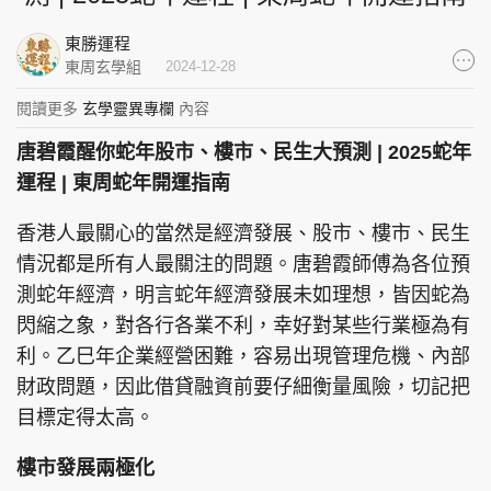
集團旗下品牌
東勝運程
東周玄學組
2024-12-28
閱讀更多
玄學靈異專欄
內容
東周刊
cazbuyer
東Touch
唐碧霞醒你蛇年股市、樓市、民生大預測 | 2025蛇年
運程 | 東周蛇年開運指南
香港人最關心的當然是經濟發展、股市、樓市、民生
PCM 電腦廣場
星島頭條
星島日報
情況都是所有人最關注的問題。唐碧霞師傅為各位預
測蛇年經濟，明言蛇年經濟發展未如理想，皆因蛇為
閃縮之象，對各行各業不利，幸好對某些行業極為有
利。乙巳年企業經營困難，容易出現管理危機、內部
頭條日報
星島環球
The Standard
財政問題，因此借貸融資前要仔細衡量風險，切記把
目標定得太高。
樓市發展兩極化
親子王
Oh!爸媽
JobMarket