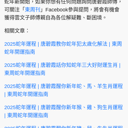
蛇年新開始，如果你想有任何問題詢問唐碧霞師傅，
e
t
d
e
:
可關注「
東周刊
」Facebook參與提問，將會有機會
2
1
.
獲得雲文子師傅親自為各位解疑難、斷困境。
6
5
%
相關文章：
2025蛇年運程 | 唐碧霞教你蛇年犯太歲化解法 | 東周
蛇年開運指南
2025蛇年運程 | 唐碧霞話你知蛇年三大好財運生肖 |
東周蛇年開運指南
2025蛇年運程 | 唐碧霞醒你新年蛇、馬、羊生肖運程
| 東周蛇年開運指南
2025蛇年運程 | 唐碧霞醒你新年猴、雞、狗生肖運程
| 東周蛇年開運指南