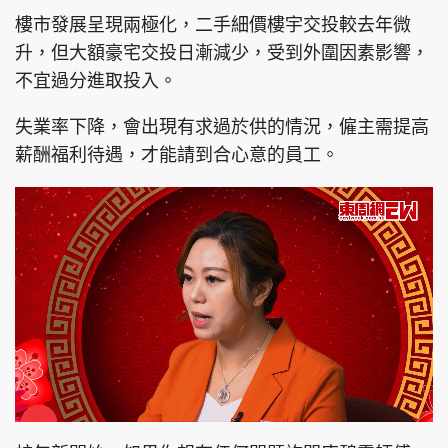
樓市發展呈現兩極化，二手細價樓宇交投較去年微
升，但大額豪宅交投日漸減少，受到外圍因素影響，
不宜過分進取投入。
頭條搵工
EDUPLUS
失業率下降，會出現有求過於供的情況，僱主需提高
薪酬福利待遇，才能請到合心意的員工。
關於我們
使用條款
聯絡我們
版權及免責聲明
隱私政策聲明
Copyright © 東周網 版權所有 . 不得轉載
©Eastweek.com.hk. All rights reserved.
L
U
o
n
a
m
d
u