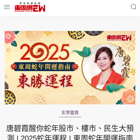
明星名人
時事財經
東周Ladies
優享生活
東周食玩通
會員活動
玄學靈異
玄學靈異
東周專欄
唐碧霞醒你蛇年股市、樓市、民生大預
測 | 2025蛇年運程 | 東周蛇年開運指南