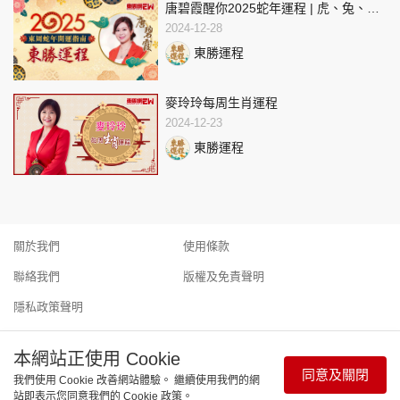
唐碧霞醒你2025蛇年運程 | 虎、兔、龍
生肖運程 | 東周蛇年開運指南
2024-12-28
東勝運程
麥玲玲每周生肖運程
2024-12-23
東勝運程
關於我們
使用條款
聯絡我們
版權及免責聲明
隱私政策聲明
本網站正使用 Cookie
同意及關閉
我們使用 Cookie 改善網站體驗。 繼續使用我們的網
Copyright © 東周網 版權所有 . 不得轉載 ©Eastweek.com.hk. All
站即表示您同意我們的 Cookie 政策。