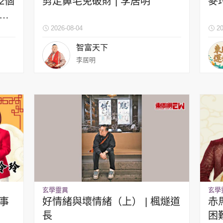
2個
剪走鼻毛免破財 | 李居明
麥
臟
2026-08-04
20
智富天下
李居明
玄學靈異
玄學
事
好情緒與壞情緒（上） | 楓燧道
赤
長
困