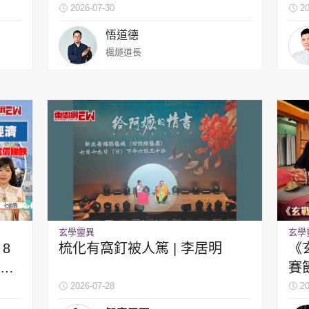
變 
2026-07-30
20
悟道德
楓燧道長
玄學靈異
玄學
8
梳化有窩釘被人篤 | 李居明
《
金融
賽
2026-07-28
20