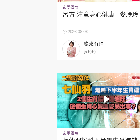
玄學靈異
呂方 注意身心健康 | 麥玲玲
2026-08-08
緣來有理
集團旗下品牌
麥玲玲
東周刊
cazbuyer
東Touch
Oh!爸媽
JobMarket
頭條搵工
關於我們
聯絡我們
隱私政策聲明
使用條
玄學靈異