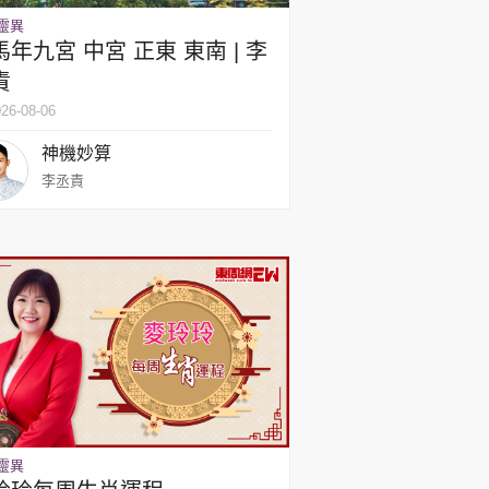
時政財經
靈異
健康生活
馬年九宮 中宮 正東 東南 | 李
責
飲食旅遊
26-08-06
神機妙算
李丞責
環球
The Standard
親子王
轉載 ©Eastweek.com.hk. All rights reserved.
靈異