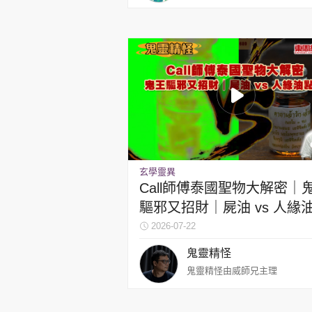
玄學靈異
Call師傅泰國聖物大解密｜
驅邪又招財｜屍油 vs 人緣
分？
2026-07-22
鬼靈精怪
鬼靈精怪由威師兄主理