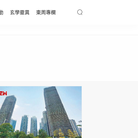
動
玄學靈異
東周專欄
優享生活
醫療百科
親子天地
與寵同行
東周專欄
娛樂名人
文化藝術