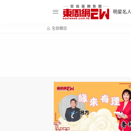
明星名
全部欄目
明星名人
娛樂焦點
話題人物
東姑熱話
東周食玩通
樂在灣區
東
飲食玩樂