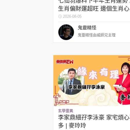
七仙羽爆料下半年生肖運勢 
生肖偏財運超旺 邊個生肖心
血管易出事？
2026-08-05
鬼靈精怪
鬼靈精怪由威師兄主理
玄學靈異
李家鼎細孖李泳豪 家宅煩心
多 | 麥玲玲