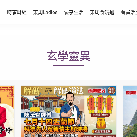
人
時事財經
東周Ladies
優享生活
東周食玩通
會員活
時事財經
東周Ladies
時事直擊
談情說性
玄學靈異
財經智庫
時尚生活
焦點人物
健康醫美
她世代力量
卓越女性
會員活動
玄學靈異
周JETSO
東勝運程
智富天下 李居明