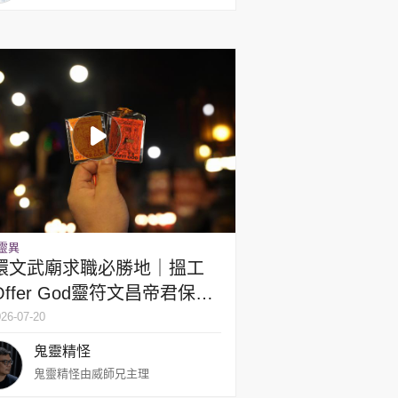
靈異
環文武廟求職必勝地｜搵工
ffer God靈符文昌帝君保佑
offer｜求Profit God
26-07-20
鬼靈精怪
鬼靈精怪由威師兄主理