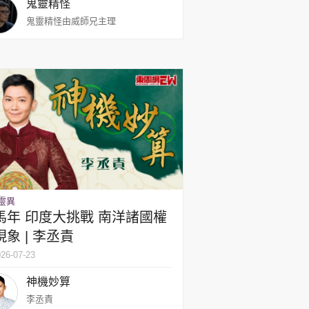
鬼靈精怪
鬼靈精怪由威師兄主理
靈異
馬年 印度大挑戰 南洋諸國權
象 | 李丞責
26-07-23
神機妙算
李丞責