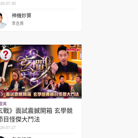
| 李丞責
26-07-30
神機妙算
李丞責
靈異
玄戰》面試震撼開箱 玄學競
節目怪傑大鬥法
26-07-27