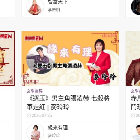
智富天下
李居明
玄學靈異
玄學
《逐玉》男主角張凌赫 七殺將
赤
軍走紅 | 麥玲玲
鬥現
2026-07-25
20
緣來有理
麥玲玲