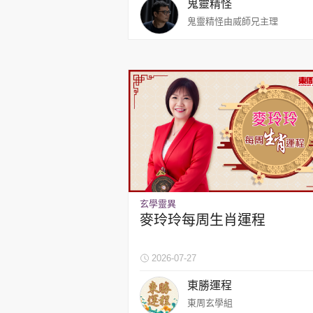
鬼靈精怪
鬼靈精怪由威師兄主理
玄學靈異
麥玲玲每周生肖運程
2026-07-27
東勝運程
東周玄學組