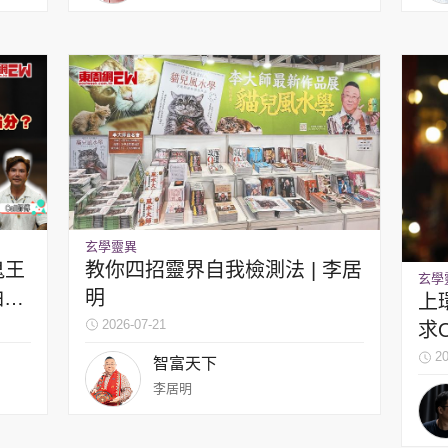
玄學靈異
鬼王
教你四招靈界自我檢測法 | 李居
玄學
油點
明
上
2026-07-21
求O
易得
20
智富天下
李居明