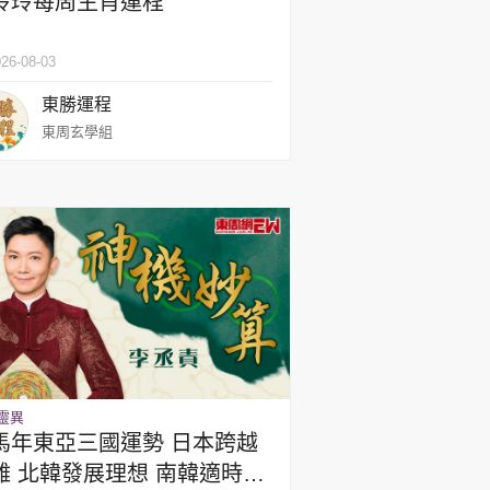
玲玲每周生肖運程
26-08-03
東勝運程
東周玄學組
靈異
馬年東亞三國運勢 日本跨越
難 北韓發展理想 南韓適時應