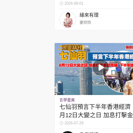
2026-08-01
緣來有理
麥玲玲
玄學靈異
七仙羽預言下半年香港經濟 
月12日大變之日 加息打擊
市場 下半年樓價睇跌
2026-07-29