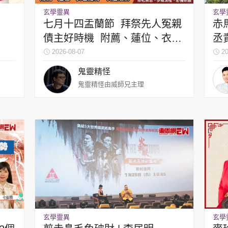
神機妙算 李丞責
玄學靈異
玄學
緣來有理 麥玲玲
七月十四盂蘭節 拜祭先人冤親
赤
債主好時機 附薦、蓮位、衣包
丞
鬼靈精怪 威師兄
點寫一次過破解
2026-08-07
20
鬼靈精怪
鬼靈精怪由威師兄主理
PCM 電腦廣場
星島頭條
星島日報
頭條日報
星島
EDUPLUS
款
版權及免責聲明
Copyright © 東周網 版權所有 . 不得
玄學靈異
玄學