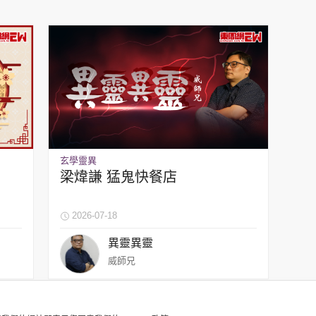
玄學靈異
梁煒謙 猛鬼快餐店
2026-07-18
異靈異靈
威師兄