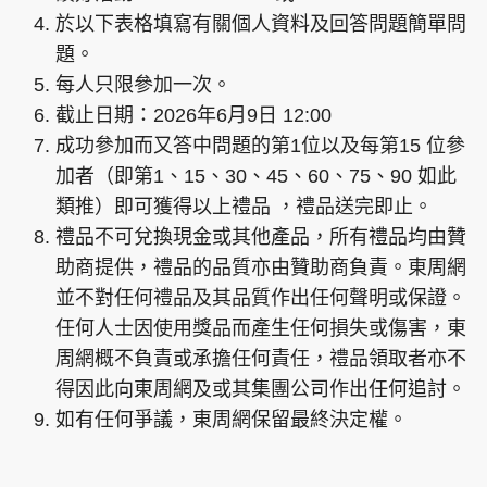
於以下表格填寫有關個人資料及回答問題簡單問
題。
每人只限參加一次。
頭條搵工
EDUPLUS
截止日期：2026年6月9日 12:00
成功參加而又答中問題的第1位以及每第15 位參
加者（即第1、15、30、45、60、75、90 如此
關於我們
使用條款
類推）即可獲得以上禮品 ，禮品送完即止。
聯絡我們
版權及免責聲明
禮品不可兌換現金或其他產品，所有禮品均由贊
助商提供，禮品的品質亦由贊助商負責。東周網
隱私政策聲明
並不對任何禮品及其品質作出任何聲明或保證。
任何人士因使用獎品而產生任何損失或傷害，東
周網概不負責或承擔任何責任，禮品領取者亦不
Copyright © 東周網 版權所有 . 不得轉載
©Eastweek.com.hk. All rights reserved.
得因此向東周網及或其集團公司作出任何追討。
如有任何爭議，東周網保留最終決定權。