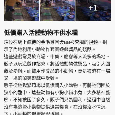
+1
低價購入活體動物不供水糧
這段在網上瘋傳的金毛尋回犬BB被套圈的視頻，揭
示了內地利用小動物作套圈遊戲獎品的殘酷。
這些遊戲常見於商場、市集、廟會等人流多的場地。
販子以玩遊戲作招來，將活體動物做獎品，吸引人圍
觀及參與。而被用作獎品的小動物，更是被迫在一場
又一場的鬧笑遊戲中受難。
販子從地獄繁殖場以低價購入小動物，再將牠們困於
狹小的籠中，這些動物有小狗小貓小兔，大多精神萎
靡，不知被困了多久，販子們只為圖利，過程中自然
沒有為這些小動物提供適當糧食，在沒糧沒水情況
下，小動物的健康狀況堪輿。