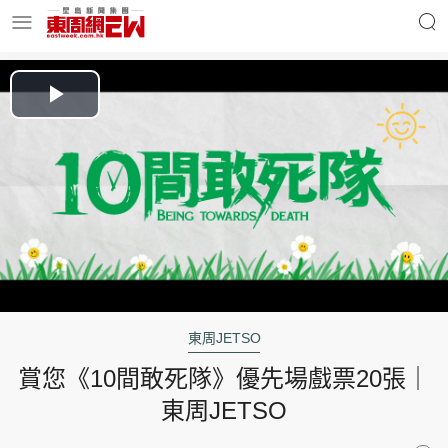
明星名人
時事財經
Play
Video
東周Ladies
優享生活
東周食玩通
會員活動
東周JETSO
賞您《10間敢死隊》優先場戲票20張｜
玄學靈異
東周專欄
東周JETSO