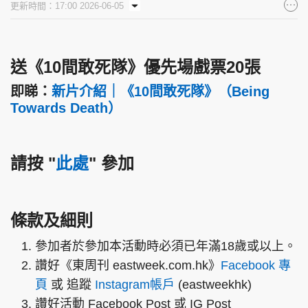
更新時間：17:00 2026-06-05
集團旗下品牌
送《10間敢死隊》優先場戲票20張
即睇：
新片介紹｜《10間敢死隊》（Being
東周刊
cazbuyer
東Touch
Towards Death）
請按
"
此處
"
參加
PCM 電腦廣場
星島頭條
星島日報
條款及細則
頭條日報
星島環球
The Standard
參加者於參加本活動時必須已年滿18歲或以上。
讚好《東周刊 eastweek.com.hk》
Facebook 專
頁
或 追蹤
Instagram帳戶
(eastweekhk)
讚好活動 Facebook Post 或 IG Post
親子王
Oh!爸媽
JobMarket