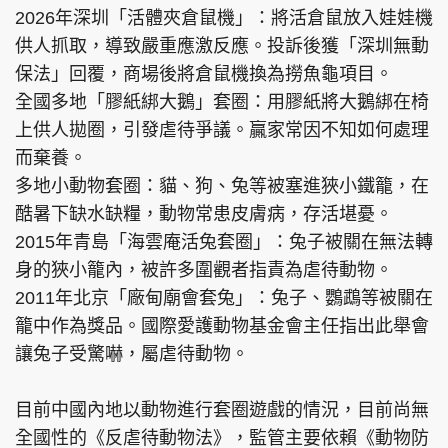
2026年深圳「活體夾倉鼠機」：將活倉鼠放入娃娃機
供人抓取，導致嚴重應激反應。投訴後獲「深圳無動
保法」回覆，商場後將倉鼠機換為撈魚龜項目。
全國多地「膠紙綁大鵝」套圈：用膠紙將大鵝綁在椅
上供人拋圈，引發虐待爭議。贏家常因不知如何處理
而棄養。
多地小動物套圈：貓、狗、兔等被塞進狹小鐵籠，在
酷暑下缺水缺糧，動物常患皮膚病，存活堪憂。
2015年青島「海雲庵活兔套圈」：兔子被關在無法轉
身的狹小籠內，被許多圍觀者指責為虐待動物。
2011年北京「廠甸廟會套兔」：兔子、鸚鵡等被關在
籠中作為獎品。國際愛護動物基金會主任指出此舉會
讓兔子受驚嚇，屬虐待動物。
目前中國內地以動物進行套圈遊戲的情況，目前尚無
全國性的《反虐待動物法》，監管主要依賴《動物防