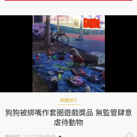
Loaded
:
Unmute
100.00%
與寵同行
狗狗被綁嘴作套圈遊戲獎品 無監管肆意
虐待動物
更新時間：14:17 2026-08-08