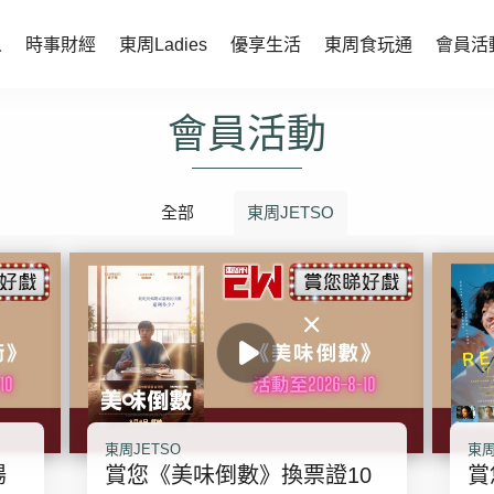
人
時事財經
東周Ladies
優享生活
東周食玩通
會員活
會員活動
時事財經
東周Ladies
時事直擊
談情說性
財經智庫
全部
東周JETSO
時尚生活
焦點人物
健康醫美
她世代力量
卓越女性
會員活動
玄學靈異
周JETSO
東勝運程
東周JETSO
東周
智富天下 李居明
場
賞您《美味倒數》換票證10
賞