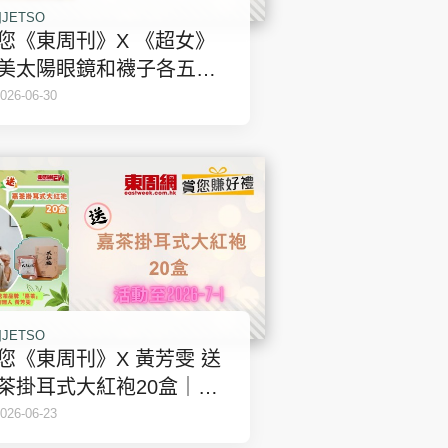
JETSO
您《東周刊》X 《超女》
美太陽眼鏡和襪子各五份
東周JETSO
026-06-30
JETSO
您《東周刊》X 黃芳雯 送
茶掛耳式大紅袍20盒｜東
JETSO
026-06-23