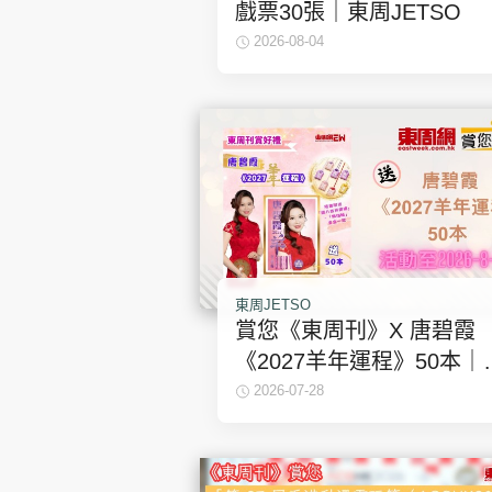
戲票30張｜東周JETSO
2026-08-04
集團旗下品牌
東周刊
cazbuyer
東Touch
東周JETSO
賞您《東周刊》X 唐碧霞
《2027羊年運程》50本｜
Oh!爸媽
JobMarket
頭條搵工
周JETSO
2026-07-28
關於我們
聯絡我們
隱私政策聲明
使用條