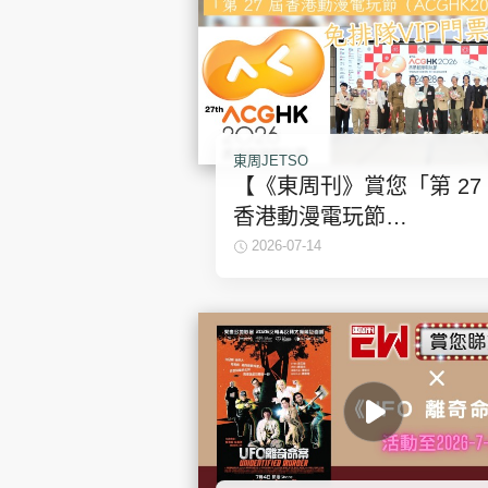
東周JETSO
【《東周刊》賞您「第 27
香港動漫電玩節
（ACGHK2026）」免排隊
2026-07-14
VIP門票（名額：10張）