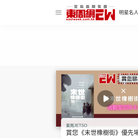
明星名
明星名人
娛樂焦點
話題人物
東姑熱話
東周食玩通
樂在灣區
東
東周JETSO
飲食玩樂
賞您《末世橡樹街》優先