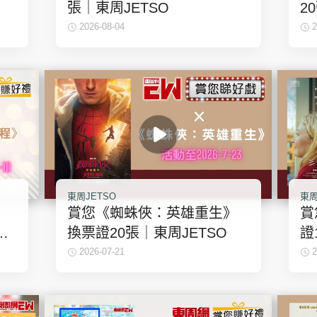
神機妙算 李丞責
張｜東周JETSO
2
緣來有理 麥玲玲
2026-08-04
2
鬼靈精怪 威師兄
PCM 電腦廣場
星島頭條
星島日報
頭條日報
星島
東周JETSO
東周
賞您《蜘蛛俠：英雄重生》
賞
東
換票證20張｜東周JETSO
證
EDUPLUS
2026-07-21
2
款
版權及免責聲明
Copyright © 東周網 版權所有 . 不得