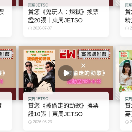
東周JETSO
東周
票
賞您《鬼玩人：煉獄》換票
賞
證20張｜東周JETSO
精
｜
2026-07-07
2
東周JETSO
東周
證
賞您《被偷走的勁歌》換票
賞
證10張｜東周JETSO
嘉
周
2026-06-23
2