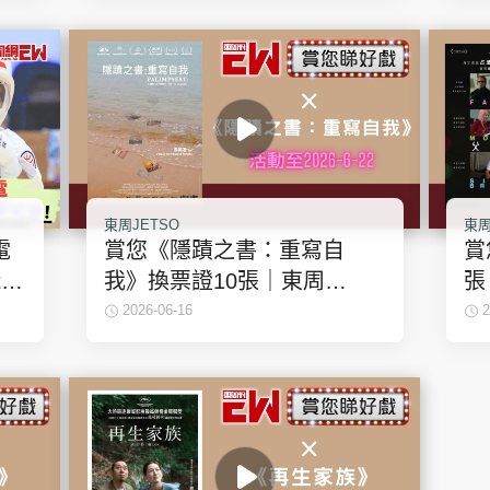
東周JETSO
東周
電
賞您《隱蹟之書：重寫自
賞
t
我》換票證10張｜東周
張
童
JETSO
2026-06-16
2
0