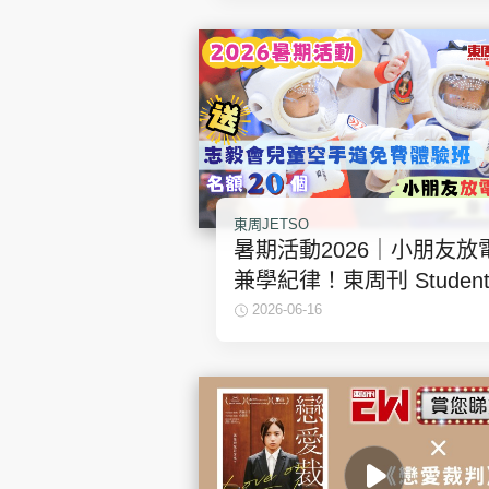
東周JETSO
暑期活動2026｜小朋友放
兼學紀律！東周刊 Studen
Move Up 送「志毅會」兒
2026-06-16
空手道免費體驗班（名額2
個）