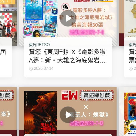
東周JETSO
東周
 屆
賞您《東周刊》X《電影多啦
賞
A夢：新・大雄之海底鬼岩
票
城》精美海報30張｜東周
2026-07-14
2
！】
JETSO