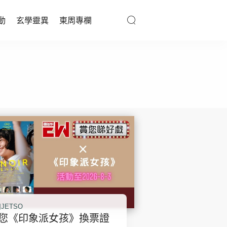
動
玄學靈異
東周專欄
優享生活
醫療百科
親子天地
與寵同行
東周專欄
娛樂名人
JETSO
文化藝術
您《印象派女孩》換票證