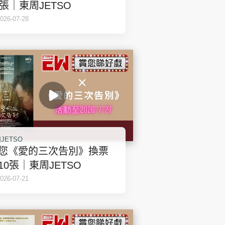
時政財經
0張｜東周JETSO
健康生活
026-07-28
飲食旅遊
環球
The Standard
親子王
JETSO
您《愛的三次告別》換票
10張｜東周JETSO
026-07-21
轉載 ©Eastweek.com.hk. All rights reserved.