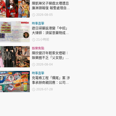
陳凱琳兒子睇戲太嘈遭忌
廉淋頭報復 報警處理自責
護子不力 歐錦棠陳倩揚齊
2026-08-05
表態「媽媽有責任」
時事直擊
遊日掃藥返港變「中招」
大律師：須留意藥物成分
自用代購都唔係護身符
21小時前
娛樂焦點
陳欣健孖年輕索女煙韌︱
娛樂圈不乏「父女戀」
「爺孫戀」 年齡差距最大
2026-08-04
達51歲 最受矚目有李龍
基謝賢
時事直擊
充電樁工程「爛尾」案 涉
事承辦商親回應：公司疑
受騙
2026-07-28