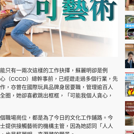
神機妙算 李丞責
緣來有理 麥玲玲
鬼靈精怪 威師兄
能只有一兩次這樣的工作抉擇，蘇麗明卻是例
PCM 電腦廣場
星島頭條
星島日報
頭條日報
星島
心（CCCD）總幹事前，已經遊走過多個行業，先
作，亦曾在國際玩具品牌身居要職，管理逾百人
全圈，她卻喜歡跳出框框，「可能我個人貪心，
EDUPLUS
款
版權及免責聲明
Copyright © 東周網 版權所有 . 不得
個職場崗位，都是為了今日的文化工作鋪路。今
士提供接觸藝術的機構主管，因為她認同「人人