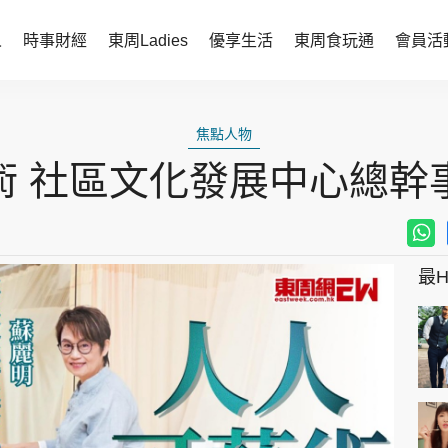
人
時事財經
東周Ladies
優享生活
東周食玩通
會員活
時事財經
東周Ladies
焦點人物
時事直擊
談情說性
術 社區文化發展中心總幹
財經智庫
時尚生活
焦點人物
健康醫美
她世代力量
卓越女性
最Hi
會員活動
玄學靈異
周JETSO
東勝運程
智富天下 李居明