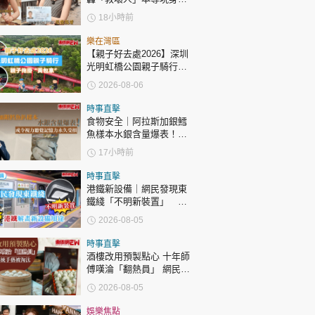
時政財經
應網民
18小時前
健康生活
樂在灣區
飲食旅遊
【親子好去處2026】深圳
光明虹橋公園親子騎行：
「電助力黃包車」2小時
2026-08-06
環湖
時事直擊
食物安全｜阿拉斯加銀鱈
魚樣本水銀含量爆表！或
令視力聽覺記憶力永久受
17小時前
損
環球
The Standard
親子王
時事直擊
港鐵新設備｜網民發現東
鐵綫「不明新裝置」 港
鐵解畫新設備用途
2026-08-05
時事直擊
酒樓改用預製點心 十年師
傅嘆淪「翻熱員」 網民憂
轉載 ©Eastweek.com.hk. All rights reserved.
傳統手藝被淘汰
2026-08-05
娛樂焦點