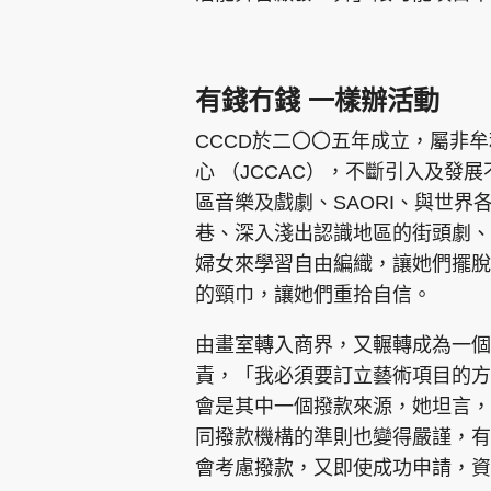
有錢冇錢 一樣辦活動
CCCD於二〇〇五年成立，屬非
心 （JCCAC），不斷引入及發展
區音樂及戲劇、SAORI、與世
巷、深入淺出認識地區的街頭劇、
婦女來學習自由編織，讓她們擺脫
的頸巾，讓她們重拾自信。
由畫室轉入商界，又輾轉成為一個
責，「我必須要訂立藝術項目的方
會是其中一個撥款來源，她坦言，
同撥款機構的準則也變得嚴謹，有
會考慮撥款，又即使成功申請，資