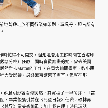
之前她曾遊走於不同行業如印刷、玩具等，坦言所有
。
政工作時忙得不可開交，但她還會用工餘時間在香港印
觀塘分校）任教。閒時喜歡繪畫的她，曾去美國
然辭去Mattel的工作，在黃大仙開畫室，教小朋
程大受影響，最終無奈結束了畫室。但就在那
人，蘇麗明形容看似突然，其實種子一早萌芽，「當
圖，畢業後獲引薦在《兒童日報》任職，輾轉再
《越界》當美術總監；加上我在理工時已玩話