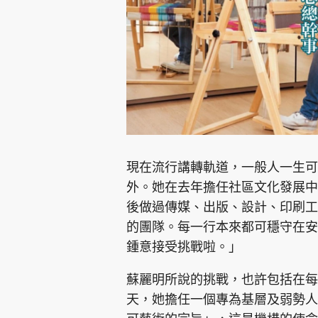
集團旗下品牌
現在流行講轉軌道，一般人一生可
東周刊
cazbuyer
東Touch
外。她在去年擔任社區文化發展中
後做過傳媒、出版、設計、印刷工
的團隊。每一行本來都可穩守在安
Oh!爸媽
JobMarket
頭條搵工
鍾意接受挑戰啦。」
關於我們
聯絡我們
隱私政策聲明
使用條
蘇麗明所說的挑戰，也許包括在每
天，她擔任一個專為基層及弱勢人