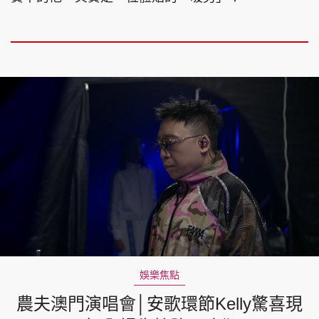
Loaded
:
Unmute
2.51%
娛樂焦點
農夫澳門演唱會│安歌環節Kelly驚喜現