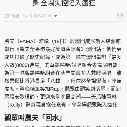
身 全場失控陷入瘋狂
更新時間：14:19 2026-07-19
農夫（FAMA）昨晚（18日）於澳門威尼斯人綜藝館
舉行《農夫全香港最好笑嘅演唱會》澳門站，他們更
成功打破了歷史紀錄，成為第一隊在澳門舉辦「最多
人數(8000)進場」的華語嘻哈/說唱組合專場演唱會！
為第一隊粵語嘻哈組合在澳門開最多人數嘅演唱！雖
然票價比香港貴足「八蚊」，但依然全場爆滿，座無
虛席。整晚棟篤笑加Rap，觀眾由頭笑到落尾，而到
尾段安歌環節，更迎來全晚最高潮——天后陳慧琳
（Kelly）驚喜現身擔任嘉賓，令全場觀眾陷入瘋狂！
觀眾叫農夫「回水」