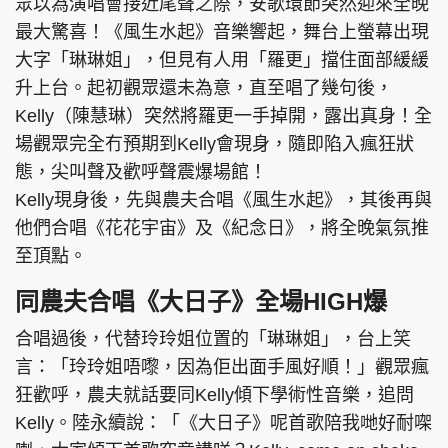
眾以為演唱會接近尾聲之際，安歌環節突然迎來全晚
最大驚喜！《風生水起》音樂響起，舞台上螢幕出現
大字「琳琳姐」，但見有人用「羅更」擋住面部緩緩
升上台。起初觀眾還未為意，直至唱了幾句後，
Kelly（陳慧琳）突然將羅更一手掉開，露出真身！全
場觀眾完全冇預期到Kelly會現身，隨即陷入瘋狂狀
態，尖叫聲及歡呼聲震爆場館！
Kelly現身後，先與農夫合唱《風生水起》，其後再與
他們合唱《花花宇宙》及《紀念日》，將全晚氣氛推
至頂點。
同農夫合唱《大日子》全場HIGH爆
合唱過後，代替玲玲姐位置的「琳琳姐」，台上笑
言：「玲玲姐唔嚟，因為佢出面手風好順！」觀眾瘋
狂歡呼，農夫就話要同Kelly傾下學術性音樂，追問
Kelly。陸永續說：「《大日子》呢首歌陪我哋好耐㗎