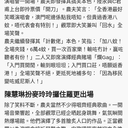
演唱會一開場，農夫即發揮其搞笑本色，陸永與C君
甫上台即拎票價「開刀」。農夫笑言：「全香港最好
笑嘅演唱會，澳門呢邊係點我唔知，但貴過香港八
蚊，唔代表會有特別！」觀眾即大笑兼叫「回水」全
場笑聲。
農夫繼續發揮其「計數佬」本色，笑指：「加八蚊！
全場夾錢，6萬4蚊，買一次百家樂！輸咗冇計，贏咗
聽者有份！」二人又即席演繹經典賭場「爛Gag」：
「入門買開閒，輸到眼坦坦；入門買口莊，唔願返香
港！」全場笑聲不絕，更抵死地補多句：「因為移民
變咗威尼斯人！」
陳慧琳扮麥玲玲攞住羅更出場
除了笑料不斷，農夫當然不少得唱齊經典歌曲。一開
場音樂響起，全部觀眾已經企晒起身跳舞，氣氛瞬間
熱爆場館。他們演繹了多首膾炙人口的作品。正當觀