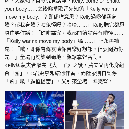
喇，大家傾下首歌究竟講咩？Kelly, come on shake
your body……之後睇番歌詞先知係『Kelly wanna
move my body』？即係咩意思？Kelly過嚟郁我身
體？郁我身體？咁鬼怪嘅？哈哈……」Kelly聽完都忍
唔住笑住話：「你咁講完，我都開始覺得有啲怪……
『Kelly wanna move my body』喎……」陸永再補
充：「哦，即係有條友聽你音樂好想郁，但要問過你
先！」全場再度笑到碌地，觀眾掌聲雷動。
Kelly與農夫合唱完《大日子》之後，農夫又再化身組
合「齋」，C君更拿起結他伴奏，而陸永則自認係
「齋」嘅「顏值擔當」，又引來全場一陣笑聲。