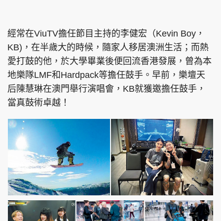
集團旗下品牌
經常在ViuTV擔任節目主持的李健宏（Kevin Boy，
KB)，在半歲大的時候，隨家人移居澳洲生活；而熱
愛打鼓的他，於大學畢業後便回流香港發展，曾為本
東周刊
cazbuyer
東Touch
地樂隊LMF和Hardpack等擔任鼓手。早前，樂壇天
后陳慧琳在澳門舉行演唱會，KB就獲邀擔任鼓手，
當真鼓術卓越！
PCM 電腦廣場
星島頭條
星島日報
頭條日報
星島環球
The Standard
親子王
Oh!爸媽
JobMarket