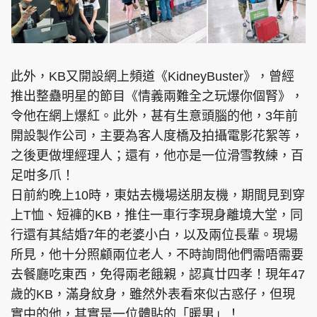
頭條搵工
EDUPLUS
此外，KB又開設網上頻道《KidneyBuster》，曾經
推出整蠱明星的節目《情義兩難全之玩爆你個腎》，
令他在網上爆紅。此外，甚有生意頭腦的他，3年前
關於我們
使用條款
開設製作公司，主要為客人度橋及拍攝電影花絮等，
聯絡我們
版權及免責聲明
之後更做埋經理人；還有，他亦是一位滑雪教練，百
足咁多爪！
隱私政策聲明
日前約晚上10時，東姑去機場送朋友機，期間見到穿
上T恤、短褲的KB，推住一車行李現身離境大堂，同
行還有其結婚7年的老婆小白，以及兩位長輩。現場
Copyright © 東周網 版權所有 . 不得轉載
©Eastweek.com.hk. All rights reserved.
所見，他十分照顧兩位老人，不時詢問他們需唔需要
去餐廳吃東西，免得兩老餓親，認真廿四孝！現年47
歲的KB，滿身紋身，雖然外表看來似古惑仔，但現
實中的他，其實是一位體貼的「暖男」！