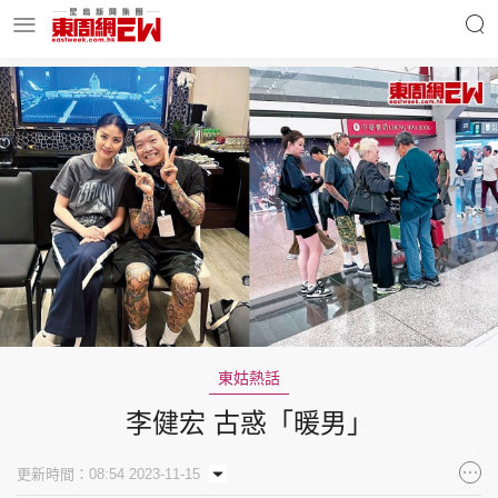
明星名人
時事財經
東周Ladies
優享生活
東周食玩通
會員活動
東姑熱話
李健宏 古惑「暖男」
玄學靈異
東周專欄
更新時間：08:54 2023-11-15