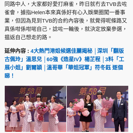
同路中人，大家都好愛打麻雀，昨日就冇去TVB去咗
雀會，據指Helen本來真係好有心入娛樂圈闖一番事
業，但因為見到TVB的合約內容後，就覺得呢條路又
真係咁係咁啱自己，諗咗一輪後，就決定放棄參選，
揾返自己想走的路。
延伸內容 :
4大熱門港姐候選佳麗揭秘 │深圳「翻版
古佩玲」溫思兒 │60強《造星IV》楊芷程 │3料「工
展小姐」劉爾穎 │溫哥華「華姐冠軍」符冬鈺 逐個
睇！