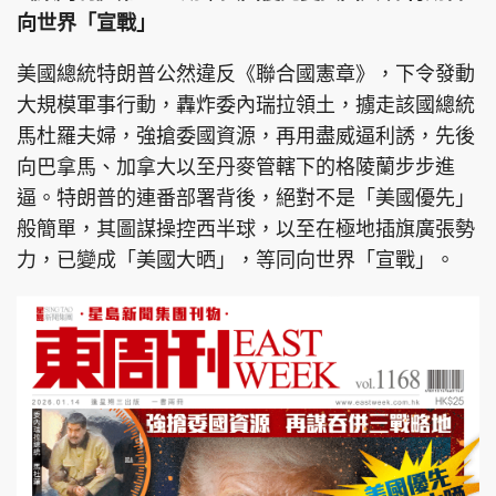
向世界「宣戰」
美國總統特朗普公然違反《聯合國憲章》，下令發動
大規模軍事行動，轟炸委內瑞拉領土，擄走該國總統
馬杜羅夫婦，強搶委國資源，再用盡威逼利誘，先後
向巴拿馬、加拿大以至丹麥管轄下的格陵蘭步步進
逼。特朗普的連番部署背後，絕對不是「美國優先」
般簡單，其圖謀操控西半球，以至在極地插旗廣張勢
力，已變成「美國大晒」，等同向世界「宣戰」。