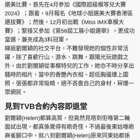
選美比賽，首先在4月參加《國際超級模等兒大賽
2024》；跟着，9月報名《地球小姐選美大賽香港區
選拔賽》；然後，12月初出戰《Miss IMX車模大
賽》；緊接又參加《第58屆工展小姐選舉》，更成功
頭條搵工
EDUPLUS
當選，兼夾成為3料冠軍。
睇返劉爾穎的社交平台，不難發現她的個性非常活
關於我們
使用條款
躍，除了喜歡行山、游水、跳舞，跟陽光玩遊戲之
外，由於劉爾穎從事模特兒的工作，她亦不時分享出
聯絡我們
版權及免責聲明
騷時的相片，當中的香艷內衣相、超低胸逼爆上圍
隱私政策聲明
照，張張都非常吸睛，絕不吝嗇自己的身材，冧爆一
眾網民。
見到TVB合約內容即退堂
Copyright © 東周網 版權所有 . 不得轉載
©Eastweek.com.hk. All rights reserved.
劉爾穎(Helen)都算高質，但竟然見唔到佢喺第二輪
面試出現，都真係覺得有啲奇怪，不過最後東姑喺啲
麻雀腳口中，就八到劉爾穎(Helen)原來同東姑都係