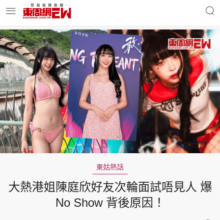
明星名人
時事財經
東周Ladies
優享生活
東周食玩通
會員活動
東姑熱話
大熱港姐陳庭欣好友次輪面試唔見人 爆
玄學靈異
東周專欄
No Show 背後原因！