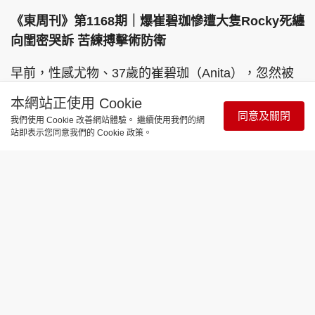
《東周刊》第1168期｜爆崔碧珈慘遭大隻Rocky死纏
向閨密哭訴 苦練搏擊術防衛
早前，性感尤物、37歲的崔碧珈（Anita），忽然被
爆與58歲的「大隻Rocky」鄭健樂撻着；而心急想宣
本網站正使用 Cookie
示主權的Rocky，隨即在社交網更新自己的交往狀
同意及關閉
我們使用 Cookie 改善網站體驗。 繼續使用我們的網
態，更tag了女方表示「戀愛中」。不過，Anita馬上
站即表示您同意我們的 Cookie 政策。
否認戀情，但網民卻紛紛指她「𡁻完鬆」及兩人是
「SP關係」，使她無辜受屈辱。
有知情人士向本刊爆料，指出Rocky絕非「單純男」
而是「心機男」。此外，Anita近日力指有人死纏不
休，在社交網暗地裏私訊騷擾她身邊的好朋友，矛頭
直指Rocky。事件令她不勝其煩，更導致情緒受到嚴
重困擾。
日前下午，《東周刊》在維園發現一身運動裝的
Anita。原來，她約了MMA教練做搏擊訓練，準備農