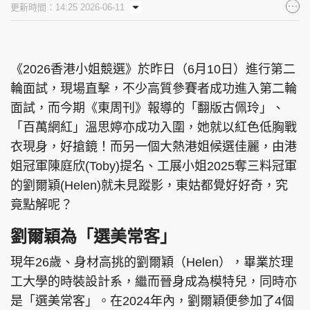
更新時間：14:25 2026-06-11
集團旗下品牌
《2026香港小姐競選》於昨日（6月10日）進行第二
輪面試，現場直擊，不少高質參賽者成功進入第二輪
東周刊
cazbuyer
東Touch
面試，而今期《東周刊》報導的「翻版古佩玲」、
「百萬網紅」溫思婷亦成功入圍，她就以紅色低胸戰
衣現身，好搶鏡！而另一個大熱港姐候選佳麗，由港
PCM 電腦廣場
星島頭條
星島日報
姐冠軍陳庭欣(Toby)提名、工展小姐2025奪三料冠軍
的劉爾穎(Helen)就未見蹤影，東姑都覺好好奇，究
竟點解呢？
劉爾穎為「選美常客」
頭條日報
星島環球
The Standard
現年26歲、身材高挑的劉爾穎（Helen），畢業於理
工大學的時裝設計系，繼而晉身成為模特兒，同時亦
是「選美常客」。在2024年內，劉爾穎便參加了4個
親子王
Oh!爸媽
JobMarket