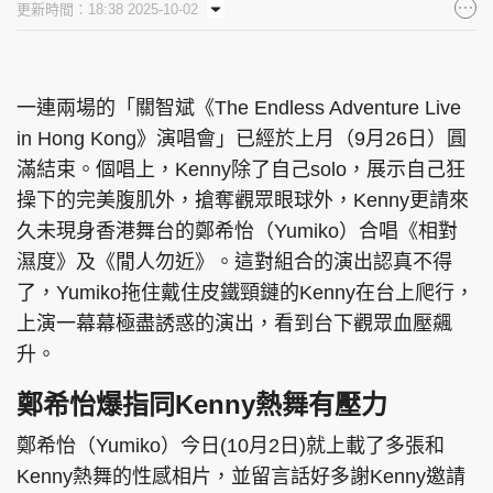
更新時間：18:38 2025-10-02
一連兩場的「關智斌《The Endless Adventure Live
in Hong Kong》演唱會」已經於上月（9月26日）圓
滿結束。個唱上，Kenny除了自己solo，展示自己狂
操下的完美腹肌外，搶奪觀眾眼球外，Kenny更請來
久未現身香港舞台的鄭希怡（Yumiko）合唱《相對
濕度》及《閒人勿近》。這對組合的演出認真不得
了，Yumiko拖住戴住皮鐵頸鏈的Kenny在台上爬行，
上演一幕幕極盡誘惑的演出，看到台下觀眾血壓飆
升。
鄭希怡爆指同Kenny熱舞有壓力
鄭希怡（Yumiko）今日(10月2日)就上載了多張和
Kenny熱舞的性感相片，並留言話好多謝Kenny邀請