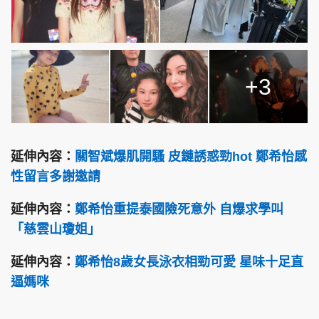
+3
延伸內容：
關智斌爆肌開騷 皮鏈誘惑勁hot 鄭希怡感
性留言多謝邀請
延伸內容：
鄭希怡重提泰國險死意外 自爆求學叫
「慈雲山瓊姐」
延伸內容：
鄭希怡8歲女長泳衣相勁可愛 星味十足直
逼媽咪