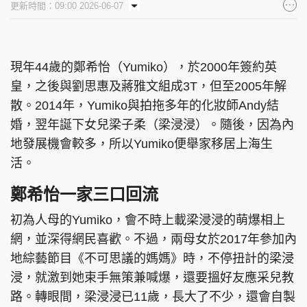
更新時間：09:00 2026-06-07
集團旗下品牌
現年44歲的鄭希怡（Yumiko），於2000年簽約英
皇，之後與劉思惠及蔣雅文組成3T，但至2005年解
東周刊
cazbuyer
東Touch
散。2014年，Yumiko與拍拖多年的化妝師Andy結
婚，翌年誕下女兒梁子柔（梁浸浸）。隨後，因為內
地發展機會較多，所以Yumiko便舉家移居上海生
PCM 電腦廣場
星島頭條
星島日報
活。
鄭希怡一家三口回流
初為人母的Yumiko，會不時上載梁浸浸的萌爆相上
頭條日報
星島環球
The Standard
網，並深得網民喜歡。不過，兩母女於2017年參加內
地綜藝節目《不可思議的媽媽》時，不停扭計的梁浸
浸，就激到她束手無策兼喊爆，還要搵好友應采兒教
路。轉眼間，梁浸浸已11歲，長大了不少，還會自製
親子王
Oh!爸媽
JobMarket