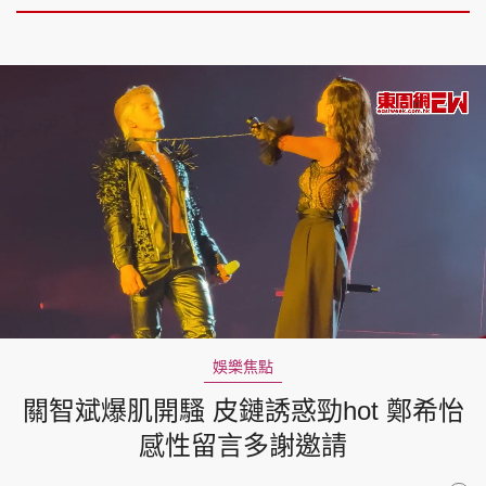
Loaded
:
Unmute
33.70%
娛樂焦點
關智斌爆肌開騷 皮鏈誘惑勁hot 鄭希怡
感性留言多謝邀請