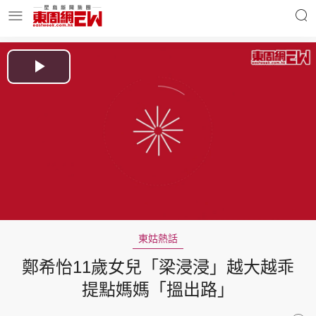
明星名人
時事財經
Play
Video
東周Ladies
優享生活
東周食玩通
會員活動
東姑熱話
鄭希怡11歲女兒「梁浸浸」越大越乖
玄學靈異
東周專欄
提點媽媽「搵出路」