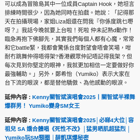
可以成為冒險島其中一位成員Captain Hook，她坦言
排練時間很少，因為她同時在拍戲。她說：「記得那
天在拍攝現場，家姐Liza姐還在問我『你係度跳乜嘢
呀？』我話今晚就要上台啦！死啦 仲未記熟d動作！
臨急再抱下佛腳先，其實我們每個人都有心魔，常常
和它battle緊，我都會驚係台度對望會唔會笑場，咁
耐冇跳舞仲得唔得架?香港觀眾仲記唔記得我架 ? 但
每次見到你堅定的眼神，我就更加相信一定要做好你
最強輔助。」另外，鄭希怡（Yumiko）表示大家在
台下流的眼淚，都是替他驕傲、為他感動的眼淚。
延伸內容 :
Kenny關智斌演唱會2025丨關智斌半裸舞
爆群男！ Yumiko變身SM女王
延伸內容 :
Kenny關智斌演唱會2025│必睇4大位│容
祖兒 SA 嬌合體唱《死性不改》│猛男晒肌超猛烈 │
Yumiko玩SM頸圈 │薛凱琪爆秘密