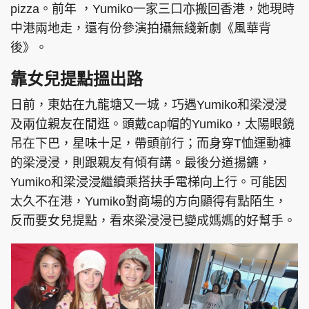
pizza。前年 ，Yumiko一家三口亦搬回香港，她現時
中港兩地走，還有份參演拍攝無綫新劇《風華背
後》。
頭條搵工
EDUPLUS
靠女兒提點搵出路
日前，東姑在九龍塘又一城，巧遇Yumiko和梁浸浸
及兩位親友在閒逛。頭戴cap帽的Yumiko，太陽眼鏡
關於我們
使用條款
吊在下巴，星味十足，帶頭前行；而身穿T恤運動褲
聯絡我們
版權及免責聲明
的梁浸浸，則跟親友有傾有講。最後分道揚鑣，
隱私政策聲明
Yumiko和梁浸浸繼續乘搭扶手電梯向上行。可能因
太久不在港，Yumiko對商場的方向顯得有點陌生，
反而要女兒提點，看來梁浸浸已變成媽媽的好幫手。
Copyright © 東周網 版權所有 . 不得轉載
©Eastweek.com.hk. All rights reserved.