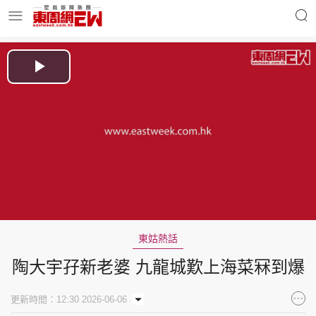
明星名人
時事財經
Play
Video
東周Ladies
優享生活
東周食玩通
會員活動
東姑熱話
陶大宇孖新老婆 九龍城歎上海菜冧到爆
玄學靈異
東周專欄
更新時間：12:30 2026-06-06