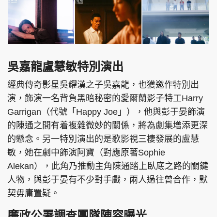
吳嘉龍盧慧敏特別演出
經典傳奇影星吳耀漢之子吳嘉龍，也獲邀作特別出
演，飾演一名背負黑暗秘密的愛爾蘭影子特工Harry
Garrigan（代號「Happy Joe」），他與彭于晏飾演
的陳通之間有着複雜微妙的關係，將為劇集增添更深
的懸念。另一特別演出的是歌影視三棲發展的盧慧
敏，她在劇中飾演阿寶（對應原著Sophie
Alekan），此角乃推動主角陳通踏上臥底之路的關鍵
人物，與彭于晏有不少對手戲，兩人過往曾合作，默
契毋庸置疑。
廉政公署調查團隊陣容曝光