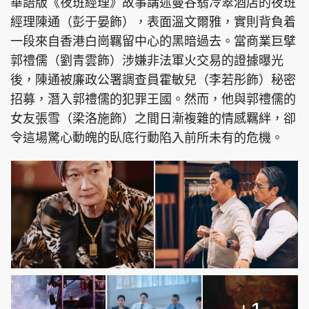
華語版《夜班經理》故事講述曼谷翡冷翠酒店的夜班
經理陳通（彭于晏飾），表面溫文爾雅，實則背負着
一段來自香港白崗羈留中心的黑暗過去。當商業巨擘
郭禮儒（劉青雲飾）涉嫌非法軍火交易的證據曝光
後，陳通被廉政公署調查員霍敏兒（李若彤飾）秘密
招募，潛入郭禮儒的犯罪王國。然而，他與郭禮儒的
女友張雪（梁洛施飾）之間日漸複雜的情感羈絆，卻
令這場驚心動魄的臥底行動陷入前所未有的危機。