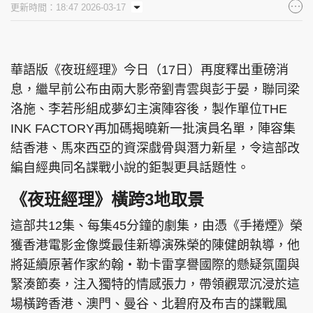
更新時間：18:47 2026-03-17
華語版《夜班經理》今日（17日）再度釋出重磅消
息，繼早前公布由兩大影帝劉青雲與彭于晏，聯同梁
洛施、李若彤組成夢幻主演陣容後，製作單位THE
INK FACTORY再加碼揭曉新一批演員名單，陣容集
結香港、馬來西亞的資深戲骨與潛力新星，令這部改
編自經典同名諜戰小說的鉅製更具話題性。
《夜班經理》橫跨3地取景
這部共12集、每集45分鐘的劇集，由憑《手捲煙》榮
獲香港電影金像獎最佳新導演殊榮的陳健朗執導，他
將延續原著作家約翰・勒卡雷享譽國際的懸疑氛圍與
緊湊節奏，注入獨特的情感張力，帶領觀眾沉浸於這
場橫跨香港、澳門、曼谷、北碧府及布吉的諜戰風