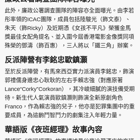
此外，廉政公署調查團隊的陣容亦全面曝光。由李若
彤率領的ICAC團隊，成員包括陸駿光（飾文泰）、
朱天（飾Ricky）及近期憑《女孩不平凡》榮獲金馬
獎最佳女配角提名、並入圍今屆香港電影金像獎同項
殊榮的鄧濤（飾百惠），三人將以「鐵三角」辦案。
反派陣營有李銘忠歐鎮灝
至於反派陣營，有馬來西亞實力派演員李銘忠，飾演
郭禮儒身邊忠心耿耿的左右手賴志強（對應原著
Lance“Corky”Corkoran），其冷峻細膩的演技備受期
待。新生代人氣演員歐鎮灝則飾演全新原創角色
Franco，作為賴志強的兒子，他亦是犯罪集團中的重
要成員，為這齣鬥智鬥力的劇集注入年輕力量。
華語版《夜班經理》故事內容