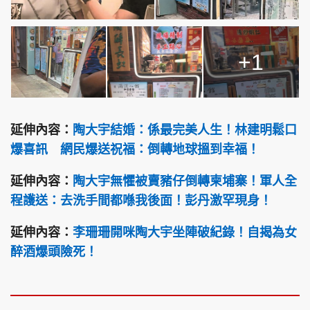
+1
延伸內容：
陶大宇結婚：係最完美人生！林建明鬆口
爆喜訊 網民爆送祝福：倒轉地球搵到幸福！
延伸內容：
陶大宇無懼被賣豬仔倒轉柬埔寨！軍人全
程護送：去洗手間都喺我後面！彭丹激罕現身！
延伸內容：
李珊珊開咪陶大宇坐陣破紀錄！自揭為女
醉酒爆頭險死！