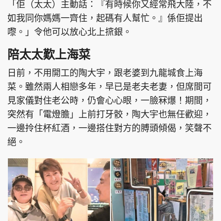
「佢（太太）主動話：『有時候你又經常飛大陸，不
如我同你媽媽一齊住，起碼有人幫忙。』係佢提出
嚟。」令他可以放心北上𢱑銀。
頭條搵工
EDUPLUS
陪太太歎上海菜
日前，不用開工的陶大宇，跟老婆到九龍城食上海
菜。雖然兩人相戀多年，早已是老夫老妻，但席間可
關於我們
使用條款
見家儀對住老公時，仍會心心眼，一臉冧爆！期間，
聯絡我們
版權及免責聲明
突然有「電燈膽」上前打牙骹，陶大宇也無任歡迎，
隱私政策聲明
一邊拎住杯紅酒，一邊搭住對方的膊頭傾偈，笑聲不
絕。
Copyright © 東周網 版權所有 . 不得轉載
©Eastweek.com.hk. All rights reserved.