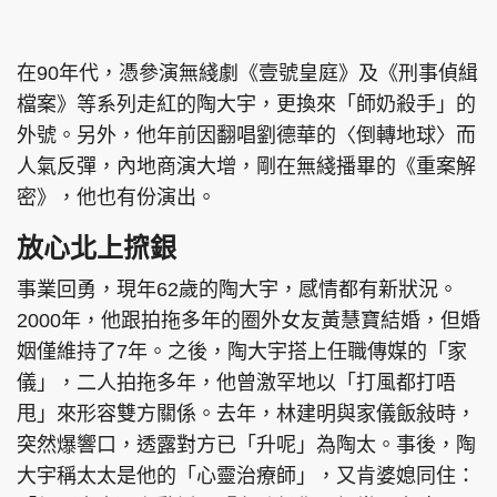
集團旗下品牌
在90年代，憑參演無綫劇《壹號皇庭》及《刑事偵緝
檔案》等系列走紅的陶大宇，更換來「師奶殺手」的
外號。另外，他年前因翻唱劉德華的〈倒轉地球〉而
東周刊
cazbuyer
東Touch
人氣反彈，內地商演大增，剛在無綫播畢的《重案解
密》，他也有份演出。
放心北上𢱑銀
PCM 電腦廣場
星島頭條
星島日報
事業回勇，現年62歲的陶大宇，感情都有新狀況。
2000年，他跟拍拖多年的圈外女友黃慧寶結婚，但婚
姻僅維持了7年。之後，陶大宇搭上任職傳媒的「家
頭條日報
星島環球
The Standard
儀」，二人拍拖多年，他曾激罕地以「打風都打唔
甩」來形容雙方關係。去年，林建明與家儀飯敍時，
突然爆響口，透露對方已「升呢」為陶太。事後，陶
大宇稱太太是他的「心靈治療師」，又肯婆媳同住：
親子王
Oh!爸媽
JobMarket