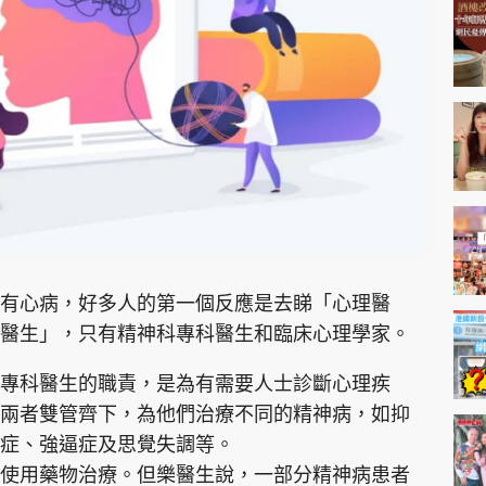
神機妙算 李丞責
緣來有理 麥玲玲
鬼靈精怪 威師兄
PCM 電腦廣場
星島頭條
星島日報
頭條日報
星島
有心病，好多人的第一個反應是去睇「心理醫
醫生」，只有精神科專科醫生和臨床心理學家。
EDUPLUS
專科醫生的職責，是為有需要人士診斷心理疾
兩者雙管齊下，為他們治療不同的精神病，如抑
款
版權及免責聲明
Copyright © 東周網 版權所有 . 不得
症、強逼症及思覺失調等。
使用藥物治療。但樂醫生說，一部分精神病患者