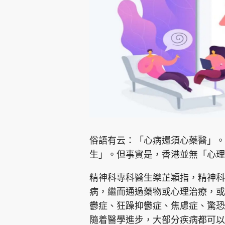
集團旗下品牌
東周刊
cazbuyer
東Touch
俗語有云：「心病還須心藥醫」。
生」。但事實是，香港並無「心理
Oh!爸媽
JobMarket
頭條搵工
精神科專科醫生樂芷穎指，精神科
病，繼而通過藥物或心理治療，或
關於我們
聯絡我們
隱私政策聲明
使用條
鬱症、狂躁抑鬱症、焦慮症、驚恐
隨着醫學進步，大部分疾病都可以