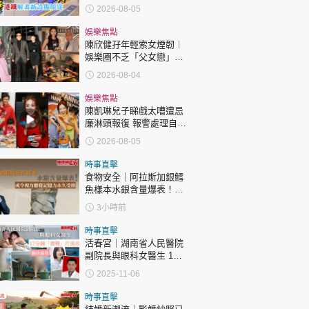
鐵解畫新設備用途
2026-08-05
娛樂焦點
陳欣健孖年輕索女煙韌︱
娛樂圈不乏「父女戀」
「爺孫戀」 年齡差距最大
2026-08-04
達51歲 最受矚目有李龍
基謝賢
娛樂焦點
陳凱琳兒子睇戲太嘈遭忌
廉淋頭報復 報警處理自責
護子不力 歐錦棠陳倩揚齊
2026-08-05
表態「媽媽有責任」
時事直擊
食物安全｜阿拉斯加銀鱈
魚樣本水銀含量爆表！或
令視力聽覺記憶力永久受
3小時前
損
時事直擊
活春宮｜湖南省人民醫院
副院長與眼科女醫生 17
分鐘「激戰」片流出 動作
2025-11-06
露骨 網上瘋傳
時事直擊