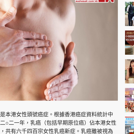
是本港女性頭號癌症。根據香港癌症資料統計中
二○二一年，乳癌（包括早期原位癌）佔本港女性
，共有六千四百宗女性乳癌新症。乳癌雖被視為