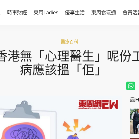
人
時事財經
東周Ladies
優享生活
東周食玩通
會員活
時事財經
東周Ladies
醫療百科
時事直擊
談情說性
 香港無「心理醫生」呢份工
財經智庫
時尚生活
病應該搵「佢」
焦點人物
健康醫美
她世代力量
卓越女性
最Hi
會員活動
玄學靈異
周JETSO
東勝運程
智富天下 李居明