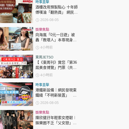
時政財經
時事直擊
酒樓改用預製點心 十年師
健康生活
傅嘆淪「翻熱員」 網民憂
傳統手藝被淘汰
2026-08-05
飲食旅遊
娛樂焦點
向海嵐「0元一日遊」被
轟「教壞人」本尊現身回
應網民
4小時前
東周JETSO
【《東周刊》賞您「第36
屆美食博覽」門票（共30
環球
The Standard
親子王
張）】
4小時前
時事直擊
港鐵新設備｜網民發現東
鐵綫「不明新裝置」 港
鐵解畫新設備用途
2026-08-05
轉載 ©Eastweek.com.hk. All rights reserved.
娛樂焦點
陳欣健孖年輕索女煙韌︱
娛樂圈不乏「父女戀」
「爺孫戀」 年齡差距最大