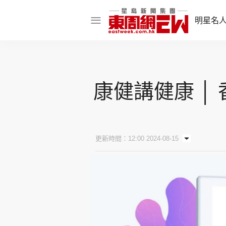
明星名
明星名人
娛樂焦點
康健講健康 │
話題人物
東姑熱話
更新時間：12:00 2024-08-15
東周食玩通
樂在灣區
東
飲食玩樂