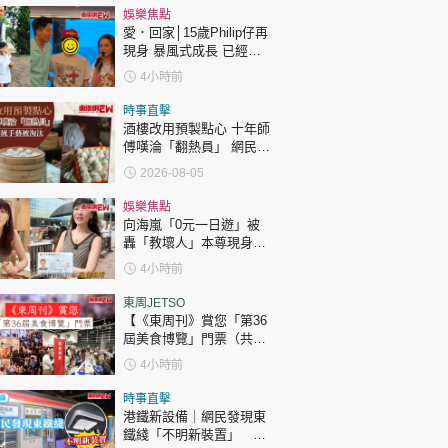
娛樂焦點
愛．回家│15歲Philip仔再
現身 暴風式成長 已經高
過「三太」樊亦敏！
4小時前
時事直擊
酒樓改用預製點心 十年師
傅嘆淪「翻熱員」 網民憂
傳統手藝被淘汰
2026-08-05
娛樂焦點
向海嵐「0元一日遊」被
轟「教壞人」本尊現身回
應網民
4小時前
東周JETSO
【《東周刊》賞您「第36
屆美食博覽」門票（共30
張）】
4小時前
時事直擊
港鐵新設備｜網民發現東
鐵綫「不明新裝置」 港