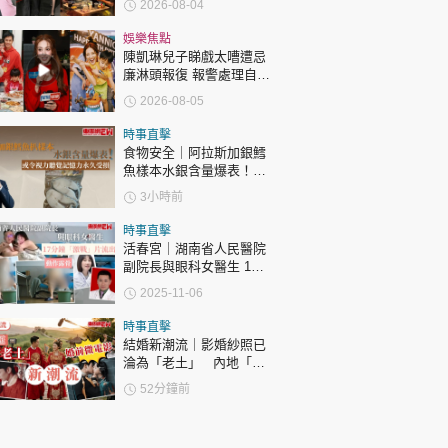
2026-08-04
達51歲 最受矚目有李龍
基謝賢
娛樂焦點
陳凱琳兒子睇戲太嘈遭忌
廉淋頭報復 報警處理自責
護子不力 歐錦棠陳倩揚齊
2026-08-05
表態「媽媽有責任」
時事直擊
食物安全｜阿拉斯加銀鱈
魚樣本水銀含量爆表！或
令視力聽覺記憶力永久受
3小時前
損
時事直擊
活春宮｜湖南省人民醫院
副院長與眼科女醫生 17
分鐘「激戰」片流出 動作
2025-11-06
露骨 網上瘋傳
時事直擊
結婚新潮流｜影婚紗照已
淪為「老土」 內地「婚
前微電影」成新潮流
52分鐘前