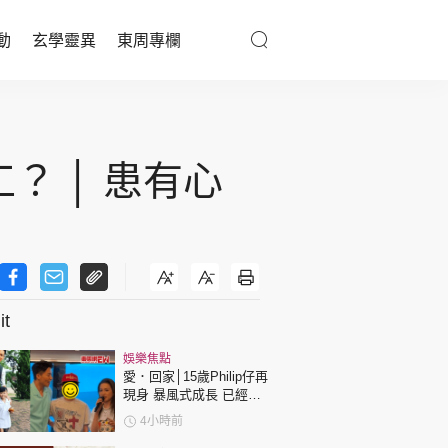
動
玄學靈異
東周專欄
優享生活
醫療百科
？ │ 患有心
親子天地
與寵同行
t
東周專欄
娛樂焦點
娛樂名人
愛．回家│15歲Philip仔再
現身 暴風式成長 已經高
文化藝術
過「三太」樊亦敏！
4小時前