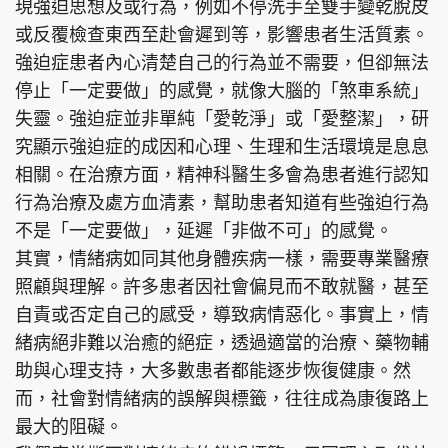
現強迫思想及或行為，例如不停洗手至雙手變乾脫皮
或反覆檢查東西至赴會遲到等，影響患者生活質素。
強迫症患者內心清楚自己的行為並不需要，但卻無法
停止「一定要做」的感覺，就像大腦的「煞車系統」
失靈。強迫症並非單純「愛乾淨」或「愛整潔」，研
究顯示強迫症的成因和心理、生理和生活環境是息息
相關。在治療方面，精神科醫生多會為患者進行認知
行為治療及處方血清素，幫助患者知道有些強迫行為
不是「一定要做」，延遲「非做不可」的感覺。
其實，情緒病如同其他身體疾病一樣，需要專業醫療
照顧與理解。許多患者因社會偏見而不敢就醫，甚至
自責或否定自己的感受，導致病情惡化。事實上，情
緒病絕非難以治癒的絕症，透過適當的治療、藥物輔
助與心理支持，大多數患者都能逐步恢復健康。然
而，社會對情緒病的誤解與標籤，往往成為康復路上
最大的阻礙。