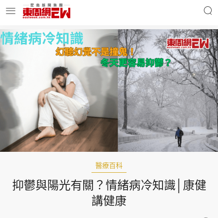
明星名人
時事財經
東周Ladies
優享生活
東周食玩通
會員活動
醫療百科
抑鬱與陽光有關？情緒病冷知識│康健
玄學靈異
東周專欄
講健康