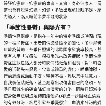
躁狂抑鬱症、抑鬱症的患者。其實，身心健康人士偶
爾也會有短暫幻聽、幻覺，多數出現於睡眠不足、壓
力過大、臨入睡前半夢半醒的狀態。
頭條搵工
EDUPLUS
「季節性憂鬱」與陽光有？
季節性憂鬱症，是指在一年中的特定季節或時間出現
的一種抑鬱症。患者的情緒會隨季節變化。冬季抑鬱
關於我們
使用條款
症較為普遍，冬季日照短的北歐國家發病率較高，甚
聯絡我們
版權及免責聲明
至有人用「光療法」模擬陽光來改善症狀。季節性憂
隱私政策聲明
鬱症症狀包括大部分時間情緒低落和沮喪、對平時喜
愛的活動失去興趣、食慾或體重的變化、睡眠障礙、
行動遲緩或躁動不安、精神不振、難以集中注意力、
Copyright © 東周網 版權所有 . 不得轉載
自我價值感低落，甚至經常出現傷害自己的念頭。冬
©Eastweek.com.hk. All rights reserved.
季日照減少的確會降低血清素的分泌，同時日照減少
使身體無法製造足夠的維他命D亦進一步阻礙血清素
的有效分泌，容易引發冬季憂鬱症。血清素分泌的變