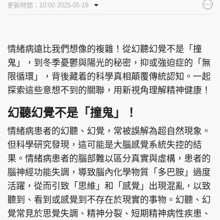
更新時間：10:00 2025-05-19
集團旗下品牌
情緒病遠比我們想像的複雜！從幻聽幻覺不是「撞
鬼」，到冬季憂鬱與陽光的秘密，抑或強迫症的「無
東周刊
cazbuyer
東Touch
限循環」，背後藏着的科學真相顛覆傳統認知。一起
探索這些意想不到的關聯，用新視角理解精神健康！
幻聽幻覺不是「撞鬼」！
PCM 電腦廣場
星島頭條
星島日報
情緒病患者的幻聽、幻覺，常被誤解為超自然現象。
但科學研究發現，這可能是大腦感覺系統失控的結
果。情緒病患者的腦部難以區分真實與虛構，患者的
頭條日報
星島環球
The Standard
腦神經功能失調，導致腦內化學物質「多巴胺」過度
活躍，從而引致「思維」和「感覺」出現混亂，以致
聽到、看到或感覺到不存在於現實的事物。幻聽、幻
覺常見於思覺失調、精神分裂、短期精神病性疾患、
親子王
Oh!爸媽
JobMarket