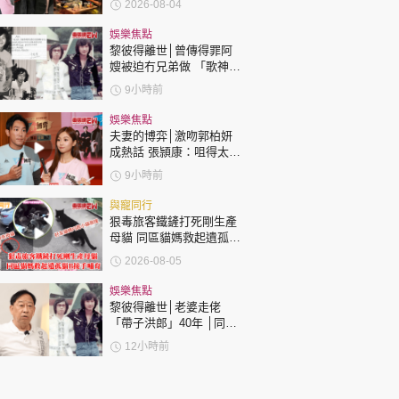
2026-08-04
達51歲 最受矚目有李龍
基謝賢
娛樂焦點
黎彼得離世│曾傳得罪阿
嫂被迫冇兄弟做 「歌神」
許冠傑親筆撰寫悼念忘友
9小時前
娛樂焦點
夫妻的博弈│激吻郭柏妍
成熱話 張頴康：咀得太
多，一啲都唔享受！
9小時前
與寵同行
狠毒旅客鐵鏟打死剛生產
母貓 同區貓媽救起遺孤貓
B接手哺育
2026-08-05
娛樂焦點
黎彼得離世│老婆走佬
「帶子洪郎」40年 │同許
冠傑聯手合作《浪子心
12小時前
聲》成經典 合作7年拆夥