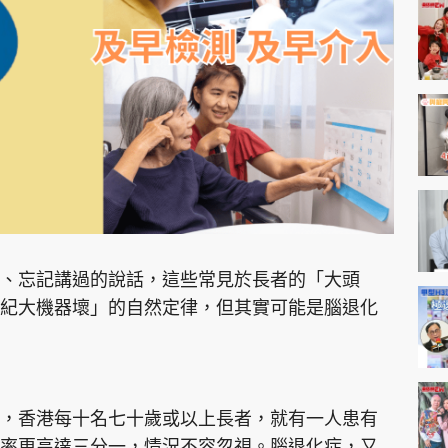
神機妙算 李丞責
緣來有理 麥玲玲
鬼靈精怪 威師兄
PCM 電腦廣場
星島頭條
星島日報
頭條日報
星島
、忘記講過的說話，這些常見於長者的「大頭
紀大機器壞」的自然定律，但其實可能是腦退化
EDUPLUS
款
版權及免責聲明
Copyright © 東周網 版權所有 . 不得
，香港每十名七十歲或以上長者，就有一人患有
率更高達三分一，情況不容忽視。腦退化症，又