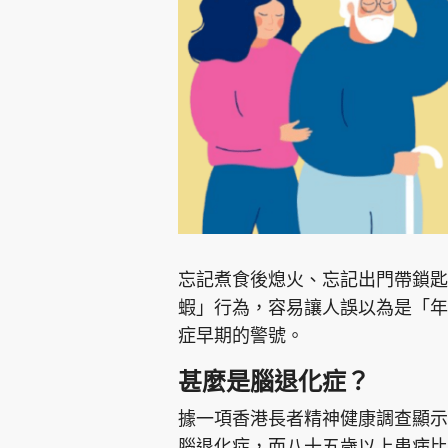
集團旗下品牌
東周刊
cazbuyer
東Touch
忘記煮食後熄火、忘記出門帶鎖匙
蝦」行為，容易讓人誤以為是「年
症早期的警號。
Oh!爸媽
JobMarket
頭條搵工
甚麼是腦退化症？
關於我們
聯絡我們
隱私政策聲明
使用條
據一項香港長者精神健康調查顯示
腦退化症，而八十五歲以上患病比