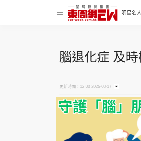
明星名
明星名人
娛樂焦點
腦退化症 及時
話題人物
東姑熱話
更新時間：12:00 2025-03-17
東周食玩通
樂在灣區
東
飲食玩樂