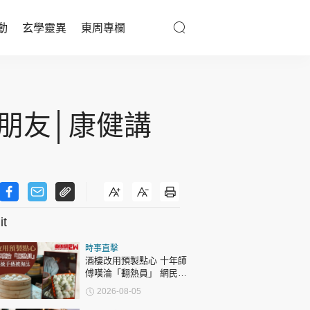
動
玄學靈異
東周專欄
優享生活
醫療百科
朋友│康健講
親子天地
與寵同行
t
東周專欄
時事直擊
娛樂名人
酒樓改用預製點心 十年師
傅嘆淪「翻熱員」 網民憂
文化藝術
傳統手藝被淘汰
2026-08-05