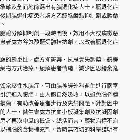
準確及全面地篩選出有腦退化症人士。腦退化症
後期腦退化症患者處方乙醯膽鹼酯抑制劑或膽鹼
。
膽鹼分解抑制劑一段時間後，效用不大或病徵惡
患者處方谷氨酸鹽受體拮抗劑，以改善腦退化症
題的嚴重性，處方抑鬱藥、抗思覺失調藥、鎮靜
藥物方式治療，緩解患者情緒，減少因思緒紊亂
如常壓性水腦症，可由腦神經外科醫生進行腦室
引流進入腹腔，由人體自然吸收，以避免腦脊髓
損傷，有助改善患者步行及失禁問題。針對因中
的人士，醫生會處方抗血小板凝集劑及抗凝固劑
患者再次中風的機會。總括而言，藥物治標不治
以補腦的食物補充劑，暫時無確切的科學證明有