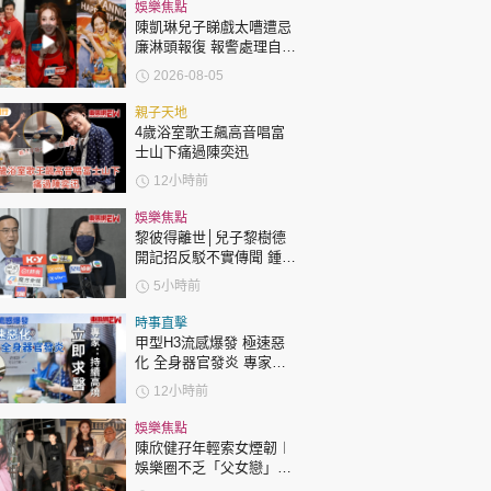
時政財經
娛樂焦點
陳凱琳兒子睇戲太嘈遭忌
健康生活
廉淋頭報復 報警處理自責
護子不力 歐錦棠陳倩揚齊
2026-08-05
飲食旅遊
表態「媽媽有責任」
親子天地
4歲浴室歌王飆高音唱富
士山下痛過陳奕迅
12小時前
娛樂焦點
黎彼得離世│兒子黎樹德
開記招反駁不實傳聞 鍾志
環球
The Standard
親子王
光代好友澄清：冇經濟問
5小時前
題
時事直擊
甲型H3流感爆發 極速惡
化 全身器官發炎 專家：
持續高燒要立即求醫
12小時前
轉載 ©Eastweek.com.hk. All rights reserved.
娛樂焦點
陳欣健孖年輕索女煙韌︱
娛樂圈不乏「父女戀」
「爺孫戀」 年齡差距最大