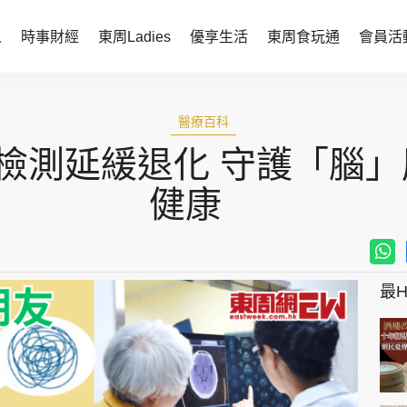
人
時事財經
東周Ladies
優享生活
東周食玩通
會員活
時事財經
東周Ladies
醫療百科
時事直擊
談情說性
檢測延緩退化 守護「腦」
財經智庫
時尚生活
健康
焦點人物
健康醫美
她世代力量
卓越女性
最Hi
會員活動
玄學靈異
周JETSO
東勝運程
智富天下 李居明