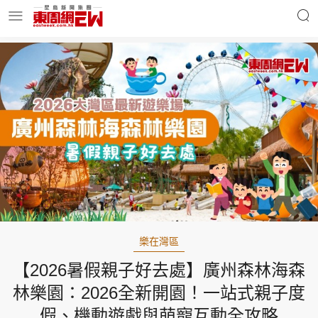
明星名人
時事財經
東周Ladies
優享生活
東周食玩通
會員活動
樂在灣區
【2026暑假親子好去處】廣州森林海森
玄學靈異
東周專欄
林樂園：2026全新開園！一站式親子度
假、機動遊戲與萌寵互動全攻略