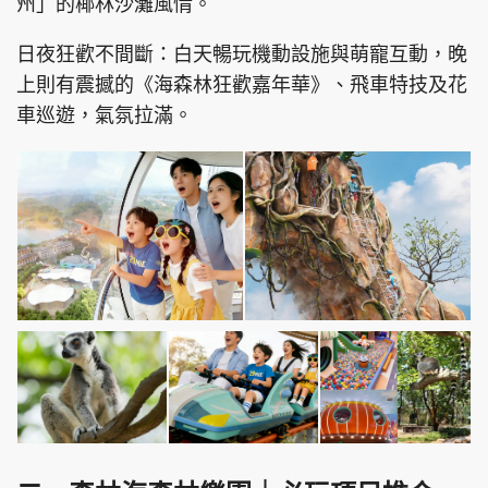
州」的椰林沙灘風情。
日夜狂歡不間斷：白天暢玩機動設施與萌寵互動，晚
上則有震撼的《海森林狂歡嘉年華》、飛車特技及花
車巡遊，氣氛拉滿。