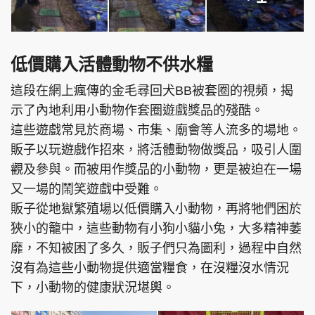
低價購入活體動物不供水糧
這段在網上瘋傳的金毛尋回犬BB被套圈的視頻，揭
示了內地利用小動物作套圈遊戲獎品的殘酷。
這些遊戲常見於商場、市集、廟會等人流多的場地。
販子以玩遊戲作招來，將活體動物做獎品，吸引人圍
觀及參與。而被用作獎品的小動物，更是被迫在一場
又一場的鬧笑遊戲中受難。
販子從地獄繁殖場以低價購入小動物，再將牠們困於
狹小的籠中，這些動物有小狗小貓小兔，大多精神萎
靡，不知被困了多久，販子們只為圖利，過程中自然
沒有為這些小動物提供適當糧食，在沒糧沒水情況
下，小動物的健康狀況堪輿。