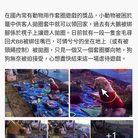
在國內常有動物用作套圈遊戲的獎品，小動物被困於
籠中供客人拋圈套中就可以領回家，過去有大鵝被綁
腳係於櫈子上讓遊人拋圈。日前就有一段一隻金毛尋
回犬BB被綁住嘴巴，可憐兮兮的坐在地上（或有被
頸繩控制）被拋圈，只見一個又一個套圈擲向牠，狗
狗無奈被迫接受，心想盡快結束這一場虐待遊戲。
+1