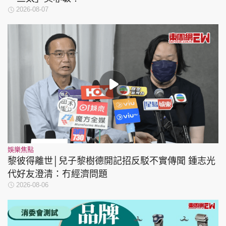
2026-08-07
娛樂焦點
黎彼得離世│兒子黎樹德開記招反駁不實傳聞 鍾志光
代好友澄清：冇經濟問題
2026-08-06