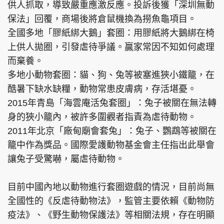
供人抓取，導致嚴重應激反應。投訴後獲「深圳無動
保法」回覆，商場後將倉鼠機換為撈魚龜項目。
全國多地「膠紙綁大鵝」套圈：用膠紙將大鵝綁在椅
上供人拋圈，引發虐待爭議。贏家常因不知如何處理
而棄養。
多地小動物套圈：貓、狗、兔等被塞進狹小鐵籠，在
酷暑下缺水缺糧，動物常患皮膚病，存活堪憂。
2015年青島「海雲庵活兔套圈」：兔子被關在無法轉
身的狹小籠內，被許多圍觀者指責為虐待動物。
2011年北京「廠甸廟會套兔」：兔子、鸚鵡等被關在
籠中作為獎品。國際愛護動物基金會主任指出此舉會
讓兔子受驚嚇，屬虐待動物。
目前中國內地以動物進行套圈遊戲的情況，目前尚無
全國性的《反虐待動物法》，監管主要依賴《動物防
疫法》、《野生動物保護法》等相關法規，存在明顯