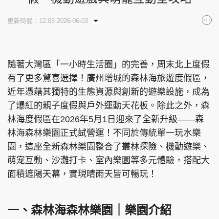
集團旗下品牌
更新時間：12:05 2026-06-03
隨著大灣區「一小時生活圈」的完善，周末北上度假
東周刊
cazbuyer
東Touch
有了更多驚喜選擇！廣州增城的森林海旅遊度假區，
近年憑藉其獨特的生態資源與創新的遊樂設施，成為
了爆紅的親子度假與戶外運動天花板。除此之外，森
PCM 電腦廣場
星島頭條
星島日報
林海度假區在2026年5月1日迎來了全新升級——森
林海森林樂園正式試營運！不同於傳統單一玩水樂
園，這座全新森林樂園整合了叢林探險、機動遊樂、
萌宠互動、沙灘打卡、室內樂園等多元體驗，搭配大
頭條日報
星島環球
The Standard
面積遮陽天幕，實現晴雨天皆可暢玩！
一、森林海森林樂園｜樂園介紹
親子王
Oh!爸媽
JobMarket