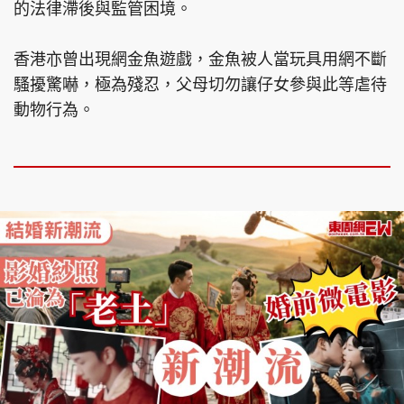
的法律滯後與監管困境。
香港亦曾出現網金魚遊戲，金魚被人當玩具用網不斷
騷擾驚嚇，極為殘忍，父母切勿讓仔女參與此等虐待
動物行為。