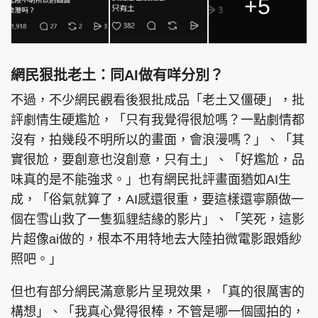
+5
網民狠批老土：同AI做有咩分別？
不過，不少網民觀看後狠批成品「老土又僵硬」，批
評劇情生硬尷尬，「只有我覺得很尬嗎？一點劇情都
沒有，拍幾段不明所以的畫面，會浪漫嗎？」、「其
實很尬，要創意也沒創意，只有土」、「好尷尬，品
味真的是不能強求。」也有網民批評畫面猶如AI生
成，「俗氣就算了，AI感還很重，要這樣還寧願做一
個在雪山救了一隻狐貍結緣的影片」、「笑死，這影
片超像ai做的，根本不用特地去大陸拍微電影跟婚紗
照吧。」
但也有部分網民滿意影片呈現效果，「真的很厲害的
構想」、「我真心覺得很棒，不管是哪一個國拍的，