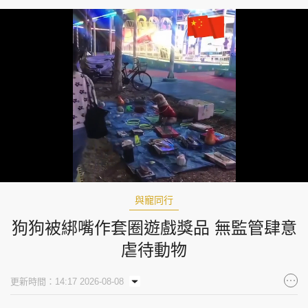
Loaded
:
Unmute
100.00%
與寵同行
狗狗被綁嘴作套圈遊戲獎品 無監管肆意
虐待動物
更新時間：14:17 2026-08-08