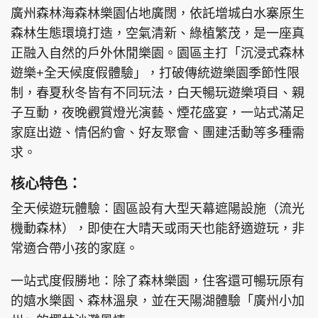
廣州森林海森林樂園佔地廣闊，依託增城白水寨原生
森林生態環境打造，空氣清新、綠植繁茂，是一座真
正融入自然的戶外休閒樂園。園區主打「沉浸式森林
頭條搵工
EDUPLUS
遊樂+全天候度假體驗」，打破傳統遊樂園季節性限
制，春夏秋冬皆有不同玩法，白天暢玩遊樂項目、親
子互動，夜晚觀賞燈光演藝、煙花盛宴，一站式滿足
關於我們
使用條款
家庭出遊、情侶約會、好友聚會、團建活動等多種需
求。
聯絡我們
版權及免責聲明
隱私政策聲明
核心特色：
全天候遊玩體驗：園區設有大型天幕遮陽設施（流光
機動森林），即使在大晴天或雨天也能舒適遊玩，非
Copyright © 東周網 版權所有 . 不得轉載
常適合帶小孩的家庭。
©Eastweek.com.hk. All rights reserved.
一站式度假勝地：除了森林樂園，住客還可暢玩原有
的嬉水樂園、森林溫泉，並在天陽湖體驗「廣州小加