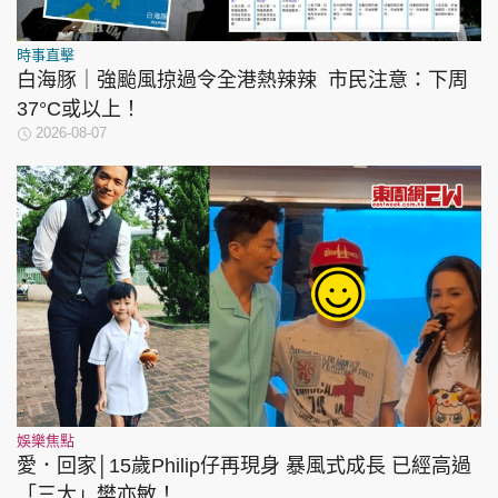
時事直擊
白海豚｜強颱風掠過令全港熱辣辣 市民注意：下周
37°C或以上！
2026-08-07
娛樂焦點
愛．回家│15歲Philip仔再現身 暴風式成長 已經高過
「三太」樊亦敏！