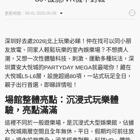
集團旗下品牌
更新時間：09:41 2026-05-08
深圳好去處2026|北上玩樂必睇！仲在找可以同小朋
東周刊
cazbuyer
東Touch
友放電、同家人輕鬆玩樂的室內娛樂場？不想擠人
潮，又想一次性體驗科技、刺激、運動多種玩法，深
圳寶安大悅城的PARTYDAY MEGA就最啱你！藏在
PCM 電腦廣場
星島頭條
星島日報
大悅城L5-L6層，設施超過80項，一站式玩足全日，
親子出行首選，即睇詳情啦！
場館整體亮點：沉浸式玩樂體
頭條日報
星島環球
The Standard
驗，亮點滿滿
這裡不同於一般遊樂場，是沉浸式大型娛樂館，佔據
大悅城兩層空間且全年無休，平日、假期均可前往放
親子王
Oh!爸媽
JobMarket