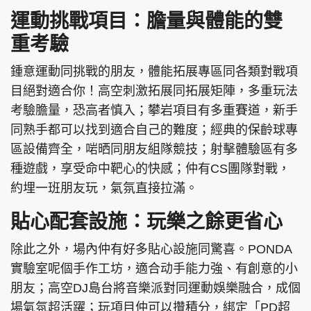
運動挑戰項目：膽量與體能的雙
重考驗
鍾意運動同挑戰的朋友，體能拓展專區同各類對戰項
目絕對適合你！高空刺激拓展同拓展矩陣，多重玩法
考驗膽量，恐高者慎入；攀岩項目有多重賽道，新手
同熟手都可以找到適合自己的難度；經典的保齡球專
區設備齊全，啱晒同朋友組隊競技；射擊體驗區有多
種遊戲，享受命中靶心的快感；仲有CS團隊對戰，
約埋一班朋友玩，氣氛直接拉滿。
貼心配套設施：玩樂之餘更省心
除此之外，場內仲有好多貼心設施同驚喜。PONDA
實驗室呢個手作工坊，適合动手能力強、有創意的小
朋友；高空DJ島台將音樂派對同運動娛樂融合，成個
場氣氛超活躍；玩項目仲可以攢積分，綁定「PD超