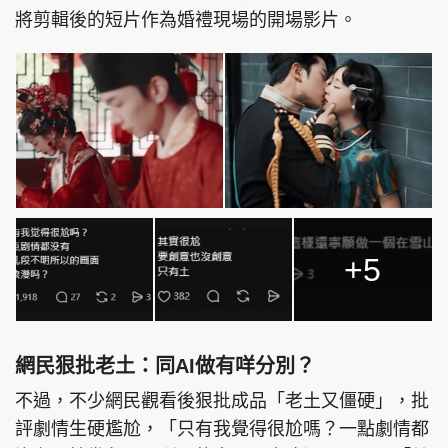
將剪輯後的短片作為婚禮現場的開場影片。
+5
網民狠批老土：同AI做有咩分別？
不過，不少網民觀看後狠批成品「老土又僵硬」，批
評劇情生硬尷尬，「只有我覺得很尬嗎？一點劇情都