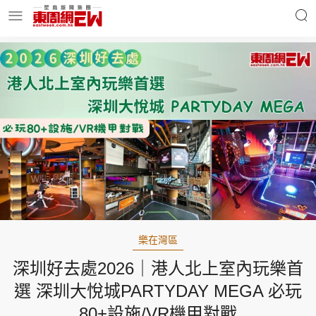
明星名人
時事財經
東周Ladies
優享生活
東周食玩通
會員活動
樂在灣區
深圳好去處2026｜港人北上室內玩樂首
玄學靈異
東周專欄
選 深圳大悅城PARTYDAY MEGA 必玩
80+設施/VR機甲對戰