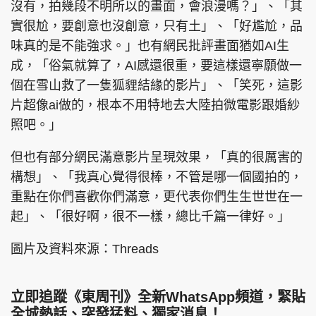
沒有，拍幾段不明所以的畫面，會浪漫嗎？」、「其
實很尬，要創意也沒創意，只有土」、「好尷尬，品
味真的是不能強求。」也有網民批評畫面猶如AI生
成，「俗氣就算了，AI感還很重，要這樣還寧願做一
個在雪山救了一隻狐貍結緣的影片」、「笑死，這影
片超像ai做的，根本不用特地去大陸拍微電影跟婚紗
照吧。」
但也有部分網民滿意影片呈現效果，「真的很厲害的
構想」、「我真心覺得很棒，不管是哪一個國拍的，
重點在你們喜歡你們滿意，更代表你們生生世世在一
起」、「很好啊，很不一樣，總比千篇一律好。」
圖片及資料來源：Threads
立即追蹤《東周刊》全新WhatsApp頻道，緊貼
全城熱話、突發猛料、獨家消息！