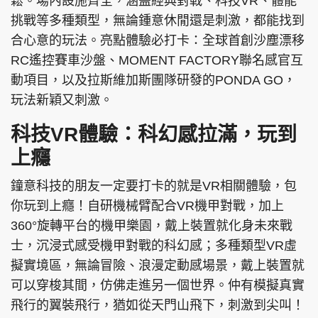
鬆。場內設施齊全，涵盖經典對戰、科技VR、體能
挑戰等多種類型，無論鍾意休閒還是刺激，都能找到
合心意的玩法。亮點體驗必打卡：全球首創沙塵漂移
RC遙控賽車沙盤、MOMENT FACTORY聯名感官互
頭條搵工
EDUPLUS
動項目，以及拉斯維加斯團隊研發的PONDA GO，
玩法新穎又刺激。
關於我們
使用條款
科技VR體驗：科幻感拉滿，玩到
聯絡我們
版權及免責聲明
上癮
隱私政策聲明
鐘意科技的朋友一定要打卡的就是VR相關體驗，包
你玩到上癮！自研機械臂配合VR機甲對戰，加上
360°旋轉平台的機甲樂園，戴上裝置就化身未來戰
Copyright © 東周網 版權所有 . 不得轉載
士，沉浸式感受機甲對戰的科幻感；多種類型VR虛
©Eastweek.com.hk. All rights reserved.
擬實境區，無論冒險、浪漫定動感場景，戴上裝置就
可以穿梭其間，仿佛走進另一個世界。仲有模擬真實
飛行的翼裝飛行，猶如從天門山飛下，刺激到尖叫！