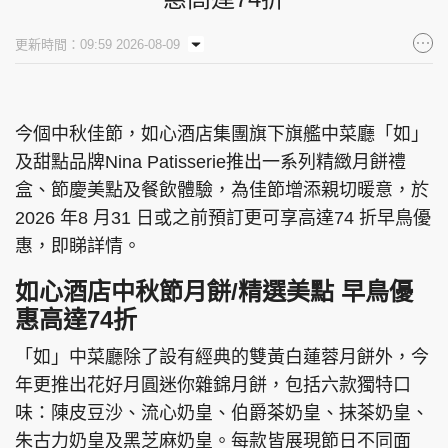
更新時間：09:59 2026-08-09
今個中秋佳節，如心酒店集團旗下旗艦中菜廳「如」
及甜點品牌Nina Patisserie推出一系列精緻月餅禮
盒、節慶美點及餐飲體驗，為佳節增添親切暖意，於
2026 年8 月31 日或之前預訂更可享高達74 折早鳥優
惠，即睇詳情。
如心酒店中秋節月餅/精選美點 早鳥優
惠高達74折
「如」中菜廳除了設有經典的雙黃白蓮蓉月餅外，今
年更推出花好月圓迷你雜錦月餅，包括六款獨特口
味：陳皮豆沙、流心奶皇、伯爵茶奶皇、抹茶奶皇、
朱古力奶皇及黑芝麻奶皇。每款皆展現節日不同面