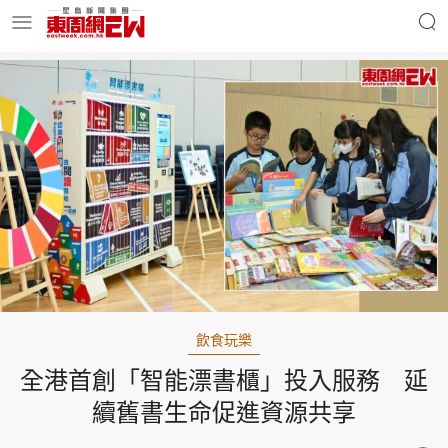
明星名人
時事財經
東周Ladies
優享生活
東周食玩通
會員活動
飲食玩樂
全港首創「智能漂書櫃」投入服務 延
玄學靈異
東周專欄
續舊書生命促進資源共享