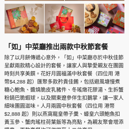
「如」中菜廳推出兩款中秋節套餐
除了以月餅傳遞心意外，「如」中菜廳亦於中秋佳節
呈獻兩款精心設計的套餐，讓家人與摯愛親友在團圓
時刻共享美饌。花好月圓福滿中秋套餐（四位用 港
幣$4,288 起）匯聚多款矜貴佳餚，包括避風塘慢煮
糖心鮑魚、醬燒脆皮乳豬件、冬瑤燉花膠湯、生拆蟹
粉鍋巴脆蝦球，以及關東遼參伴生扣鵝掌，讓一家人
細味團圓滋味。人月兩圓中秋套餐（四位用 港幣
$2,888 起）則以燕窩龍皇帶子羹、蠔皇六頭鮑魚扣
黃玉參、蟹肉瑤柱荷葉飯等為亮點，為親友聚會增添