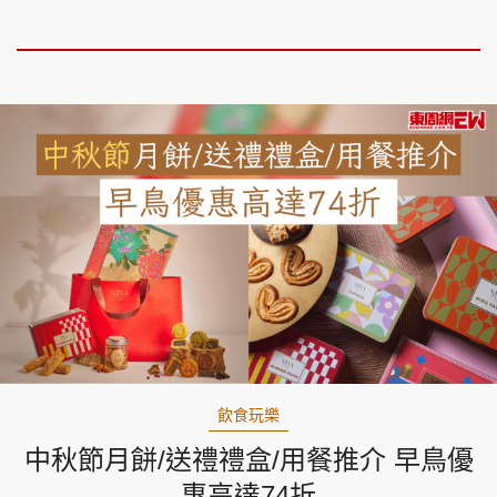
飲食玩樂
中秋節月餅/送禮禮盒/用餐推介 早鳥優
惠高達74折