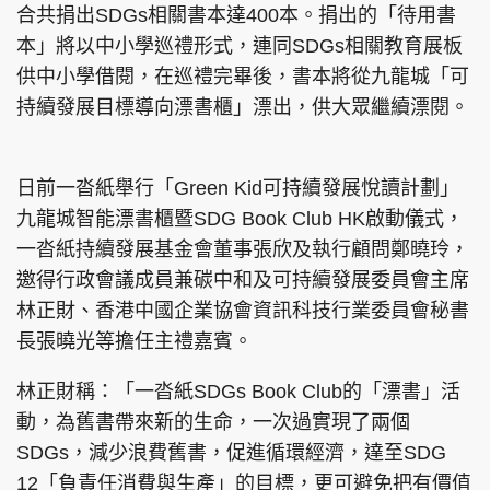
合共捐出SDGs相關書本達400本。捐出的「待用書
本」將以中小學巡禮形式，連同SDGs相關教育展板
供中小學借閱，在巡禮完畢後，書本將從九龍城「可
持續發展目標導向漂書櫃」漂出，供大眾繼續漂閱。
日前一沓紙舉行「Green Kid可持續發展悅讀計劃」
九龍城智能漂書櫃暨SDG Book Club HK啟動儀式，
一沓紙持續發展基金會董事張欣及執行顧問鄭曉玲，
邀得行政會議成員兼碳中和及可持續發展委員會主席
林正財、香港中國企業協會資訊科技行業委員會秘書
長張曉光等擔任主禮嘉賓。
林正財稱：「一沓紙SDGs Book Club的「漂書」活
動，為舊書帶來新的生命，一次過實現了兩個
SDGs，減少浪費舊書，促進循環經濟，達至SDG
12「負責任消費與生產」的目標，更可避免把有價值