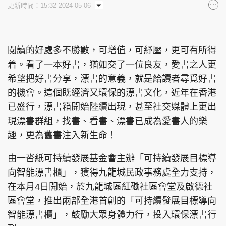
更新時間：15:32 2024-05-06
集團旗下品牌
閱讀的好處多不勝數，可增值，可紓壓，更可有所得
着。看了一本好書，猶如交了一位良友，愛書之人更
東周刊
cazbuyer
東Touch
希望把好書分享，漂書的意義，就是給讀者尋覓好書
的機會。這個既經濟又環保的漂書文化，近年在香港
已盛行，漂書箱開始陸續出現，甚至社交媒體上更出
PCM 電腦廣場
星島頭條
星島日報
現漂書群組，找書、看書、漂書已成為愛書人的樂
趣，更為舊書注入新生命！
由一沓紙可持續發展基金會主辦「可持續發展目標導
向智能漂書櫃」，獲得九龍城民政事務處全力支持，
頭條日報
星島環球
The Standard
在本月4日開始，於九龍城區紅磡社區會堂及啟德社
區會堂，推出兩部全港首創的「可持續發展目標導向
智能漂書櫃」，鼓勵大眾身體力行，投入環保漂書行
親子王
Oh!爸媽
JobMarket