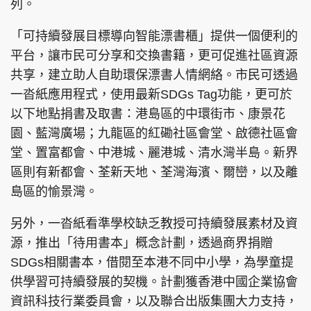
列。
「可持續發展目標導向智能漂書櫃」提供一個便利的
平台，讓市民可分享和交換書籍，更可促進社區資源
頭條搵工
EDUPLUS
共享，建立助人自助環保漂書人情網絡。市民可透過
一沓紙應用程式，使用最新SDGs Tag功能，更可於
以下地點捐書及取書：港島區的中環街市、康景花
關於我們
使用條款
園、藍灣廣場；九龍區的紅磡社區會堂、啟德社區會
聯絡我們
版權及免責聲明
堂、置富都會、中港城、麗港城、清水灣半島。新界
區則有新都會、荃新天地、荃灣海濱、爾巒，以及離
隱私政策聲明
島區的愉景灣。
另外，一沓紙看準學校缺乏教授可持續發展素材及資
Copyright © 東周網 版權所有 . 不得轉載
源，推出「待用書本」概念計劃，透過商界捐贈
©Eastweek.com.hk. All rights reserved.
SDGs相關書本，借閱至本港不同中小學，為學童提
供學習可持續發展的契機。計劃獲香港中國企業協會
資訊科技行業委員會，以及聯合出版集團大力支持，