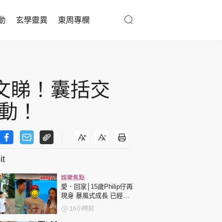
動
玄學靈異
東周專欄
優享生活
醫療百科
一文睇！囊括交
親子天地
動！
與寵同行
t
東周專欄
娛樂焦點
娛樂名人
愛．回家│15歲Philip仔再
現身 暴風式成長 已經高
文化藝術
過「三太」樊亦敏！
16小時前