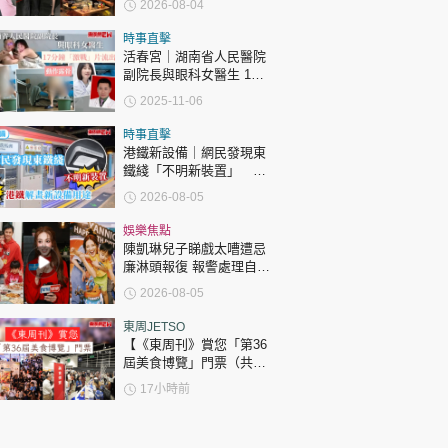
2026-08-04
達51歲 最受矚目有李龍
基謝賢
時事直擊
活春宮｜湖南省人民醫院
副院長與眼科女醫生 17
分鐘「激戰」片流出 動作
2025-11-06
露骨 網上瘋傳
時事直擊
港鐵新設備｜網民發現東
鐵綫「不明新裝置」 港
鐵解畫新設備用途
2026-08-05
娛樂焦點
陳凱琳兒子睇戲太嘈遭忌
廉淋頭報復 報警處理自責
護子不力 歐錦棠陳倩揚齊
2026-08-05
表態「媽媽有責任」
東周JETSO
【《東周刊》賞您「第36
屆美食博覽」門票（共30
張）】
17小時前