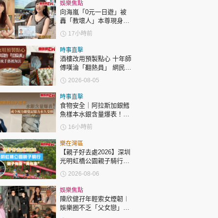
時政財經
娛樂焦點
向海嵐「0元一日遊」被
健康生活
轟「教壞人」本尊現身回
應網民
17小時前
飲食旅遊
時事直擊
酒樓改用預製點心 十年師
傅嘆淪「翻熱員」 網民憂
傳統手藝被淘汰
2026-08-05
時事直擊
食物安全｜阿拉斯加銀鱈
魚樣本水銀含量爆表！或
環球
The Standard
親子王
令視力聽覺記憶力永久受
16小時前
損
樂在灣區
【親子好去處2026】深圳
光明虹橋公園親子騎行：
「電助力黃包車」2小時
2026-08-06
環湖
轉載 ©Eastweek.com.hk. All rights reserved.
娛樂焦點
陳欣健孖年輕索女煙韌︱
娛樂圈不乏「父女戀」
「爺孫戀」 年齡差距最大