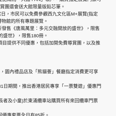
賞團還會送大館限量版鉛芯筆。
日當日，市民可以免費參觀西九文化區M+展覽(指定
博物館的所有專題展覽。
九折發售《唐風萬里：多元交融開放的盛世》，限售
的盛世》，限售180冊。
個項目提供不同優惠，包括加開免費導賞團，以及推
期間，園內禮品店及「熊貓薈」餐廳指定消費更可享
7月31日期間，推出香港居民專享「一票雙遊」優惠門
人、長者及小童)於東涌纜車站購買所有來回纜車門票
來回優惠套票全日有85折。