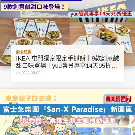
頭條搵工
EDUPLUS
飲食玩樂
關於我們
使用條款
IKEA 屯門獨家限定手抓餅｜9款創意鹹
聯絡我們
版權及免責聲明
甜口味登場！yuu會員專享14天95折優
惠
2026-08-05
隱私政策聲明
Copyright © 東周網 版權所有 . 不得轉載
©Eastweek.com.hk. All rights reserved.