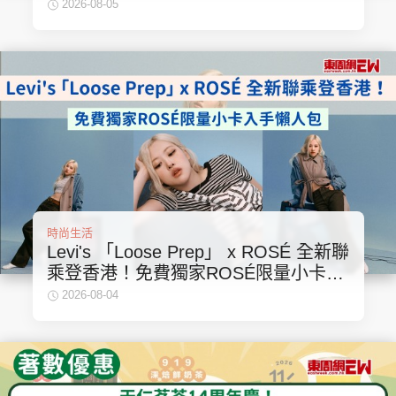
軍氮氣咖啡！
2026-08-05
時尚生活
Levi's 「Loose Prep」 x ROSÉ 全新聯
乘登香港！免費獨家ROSÉ限量小卡入
手懶人包
2026-08-04