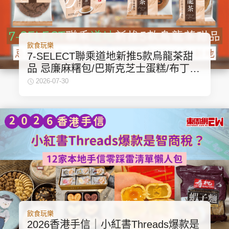
飲食玩樂
7-SELECT聯乘道地新推5款烏龍茶甜
品 忌廉麻糬包/巴斯克芝士蛋糕/布丁/
曲奇/新地
2026-07-30
飲食玩樂
2026香港手信｜小紅書Threads爆款是