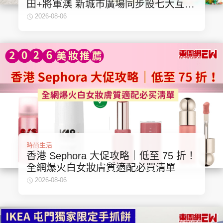
田+將軍澳 新城市廣場同步設七大互動
集團旗下品牌
體驗
2026-08-06
東周刊
cazbuyer
東Touch
PCM 電腦廣場
星島頭條
星島日報
時尚生活
香港 Sephora 大促攻略｜低至 75 折！
全網爆火白女妝膚質適配必買清單
頭條日報
星島環球
The Standard
2026-08-06
親子王
Oh!爸媽
JobMarket