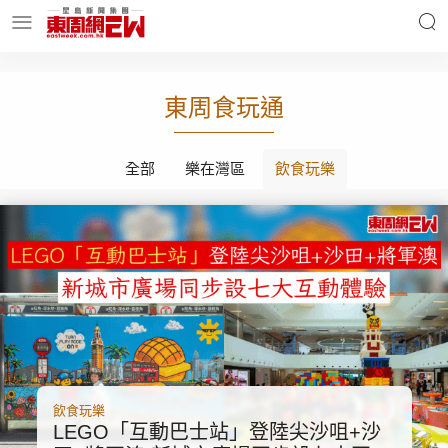
明星名人
時事財經
東周食玩通
全部
樂在灣區
飲食玩樂
東周Ladies
優享生活
東周食玩通
會員活動
玄學靈異
東周專欄
飲食玩樂
LEGO「互動巴士站」登陸尖沙咀+沙