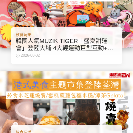
飲食玩樂
韓國人氣MUZIK TIGER「盛夏甜運
會」登陸大埔 4大輕運動巨型互動+打
卡裝置
2026-08-02
飲食玩樂