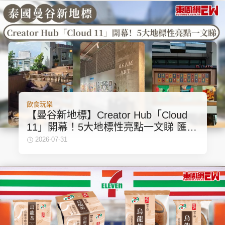
飲食玩樂
【曼谷新地標】Creator Hub「Cloud
11」開幕！5大地標性亮點一文睇 匯集
美食、藝術展覽及最大空中花園
2026-07-31