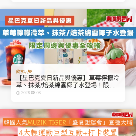
飲食玩樂
【星巴克夏日新品與優惠】草莓檸檬冷
萃、抹茶/焙茶綿雲椰子水登場！限定
周邊與優惠全攻略
2026-08-03