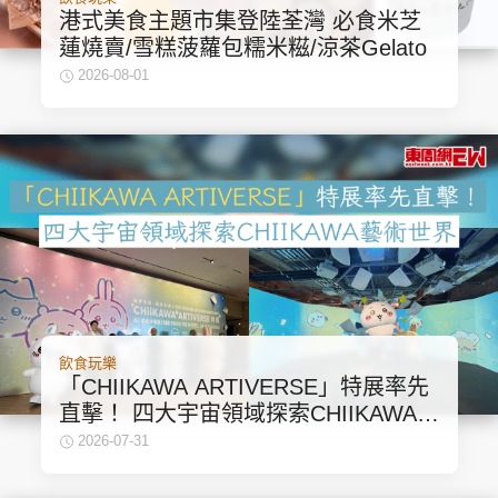
港式美食主題市集登陸荃灣 必食米芝
蓮燒賣/雪糕菠蘿包糯米糍/涼茶Gelato
2026-08-01
飲食玩樂
「CHIIKAWA ARTIVERSE」特展率先
直擊！ 四大宇宙領域探索CHIIKAWA藝
術世界
2026-07-31