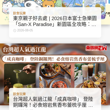
飲食玩樂
東京親子好去處 | 2026日本富士急樂園
「San-X Paradise」新園區全攻略：鬆
弛熊、角落生物主題
2026-08-05
飲食玩樂
台灣超人氣過江龍「成真咖啡」 登陸
銅鑼灣！必食熔岩焦香布蕾梳乎厘 冠