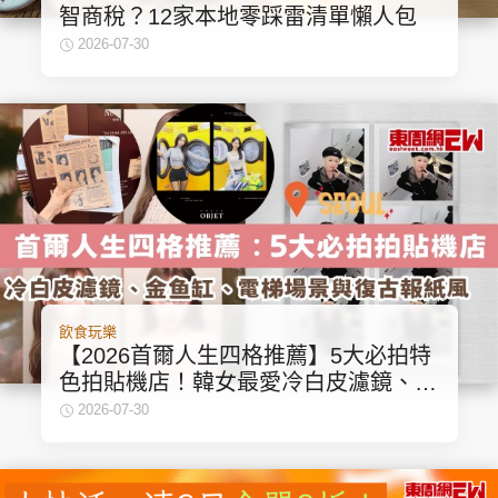
智商稅？12家本地零踩雷清單懶人包
2026-07-30
飲食玩樂
【2026首爾人生四格推薦】5大必拍特
色拍貼機店！韓女最愛冷白皮濾鏡、金
鱼缸、電梯場景與復古報紙風
2026-07-30