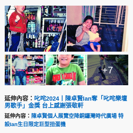
+7
延伸內容：
叱咤2024丨陳卓賢Ian奪「叱咤樂壇
男歌手」金獎 台上感謝張敬軒
延伸內容：
陳卓賢個人展覽空降銅鑼灣時代廣場 特
設Ian生日限定巨型扭蛋機