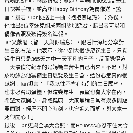
飛吻的動作，冧爆粉絲！隨即，全場Hellosss高舉生
日快樂手幅，並高呼Happy Birthday為偶像送上驚
喜。接着，Ian便送上一曲〈抱抱無尾熊〉；然後，
他抽出8位幸運兒組成兩組參加遊戲，勝出者可以和
偶像合照及獲得簽名海報。
lan又獻唱〈留一天與你喘息〉，跟着情深地分享對
生日的看法。他表示，從小到大很少慶祝生日，只覺
得生日只是365天之中一天平凡的日子，反而覺得這
一天最值得紀念的是媽媽辛苦生自己出來。不過，對
於粉絲為他籌備生日展覽及生日會，這份心意真的很
感謝！Ian坦言：「我以往不會有特別的生日願望，
也未必會切蛋糕，但這幾年生日願望也有大家在內，
希望大家開心、身體健康！大家無論日常有幾多問題
要面對，經歷不開心時刻，也會迎刃而解，與大家一
起很開心！」
最後，lan更與全場大合照，而Hellosss亦忍不住大合