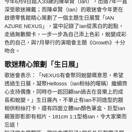
今年6月9日踏入33歲的陳卓賢（Ian），出道7年一直
深受歌迷擁戴；而陳卓賢（Ian）的歌迷會今年更在
啟德零售館精心策劃了一個主題生日展覽「IAN
AZURE NEXUS」，當中記錄了Ian從黑白的起點，
走過無數關卡，一步一步為自己添上色彩，蛻變成彩
色的自己，與7月舉行的演唱會主題《Growth》十分
吻合。
歌迷精心策劃「生日展」
歌迷會表示：「NEXUS有會聚同蛻變嘅意思，希望
透過生日展，凝聚Hellosss（Ian粉絲的暱稱）繼續齊
心支持偶像，同時亦一起回顧Ian過去在音樂上的成
長和蛻變。」生日展內，不單止有Ian不同造型的靚
相供粉絲打卡，還有四面立體Ian顏色筆盒、巨型Ian
親簽即影即有相片、181cm 1:1型格Ian，令大家樂而
忘返！