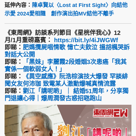
延伸內容：
陳卓賢以〈Lost at First Sight〉向結他
示愛 2024愛相隨 創作演出拍MV結他不離手
《東周網》訪談系列節目《星桄伴我心》12
月/1月重磅嘉賓：
https://bit.ly/4iJWGWf
即睇：
肥媽攬屍唱情歌 憶亡夫飲泣 搵胡楓哭訴
對話大公開
即睇：
「黑妹」李麗霞2段婚姻3次患癌「我其
實係一個軟弱女人！」
即睇：
《異空感應》阮浩棕演技大爆發 罕談緋
聞女友何沛珈 致電某人激動爆喊真情流露
即睇：
劉江「講呢啲」｜ 結婚51周年，分享獨
門退讓心得｜爆周潤發古惑招𠱁跑山