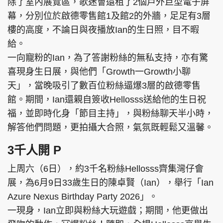
除了室內展覽區，歌迷會還租了2個戶外巨型電子屏
幕，分別位於啟德零售館1及館2的外牆，足足有3層
樓的高度，不論日與夜播放Ian的生日照，目不暇
給。
一向寵粉的Ian，為了答謝粉絲的無私支持，亦有驚
喜現身生日展，與他們「Growth一Growth小聊
天」，當晚吸引了數百位粉絲逼爆3層的啟德零售
館。期間，Ian還親自簽收Hellosss送給他的生日祝
福，並即時化身「節目主持」，與粉絲聊天半小時，
解答他們問題，更拍攝大合照，氣氛既輕鬆又溫馨。
3千人開 P
上周六（6日），約3千名粉絲Hellosss齊集灣仔會
展，為6月9日33歲生日的陳卓賢（Ian），舉行「Ian
Azure Nexus Birthday Party 2026」。
一現身，Ian立即與粉絲大玩遊戲；期間，他更做出