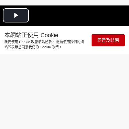
Play
Video
本網站正使用 Cookie
同意及關閉
我們使用 Cookie 改善網站體驗。 繼續使用我們的網
站即表示您同意我們的 Cookie 政策。
娛樂焦點
陳卓賢四點反擊抄歌指控 揚言若冇靈感
寫歌 寧願退出娛樂圈
更新時間：18:52 2026-07-02