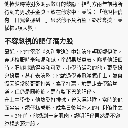
他捧獎時特別多謝張敬軒的鼓勵，指對方兩年前將所
得到的男歌手金獎，放在他家中，並說：「他說相信
有一日我會攞到！」果然他不負所望，終於奪獎，並
橫掃3項大獎。
頭條搵工
EDUPLUS
不容忽視的肥仔潛力股
最近，他在電影《久別重逢》中飾演年輕版鄭伊健，
關於我們
使用條款
穿起校服時毫無違和感，童顏果然萬歲。睇番他細個
聯絡我們
版權及免責聲明
時，肥嘟嘟勁得意和可愛。小學時活潑的他，更愛扮
隱私政策聲明
鬼扮馬，甚有表演慾；他試過學黃飛鴻擺甫士，並自
爆因經常與哥哥打架，為了打贏，於是走去學跆拳
道，但仍是圓轆轆，是有雙下巴的肥仔。
Copyright © 東周網 版權所有 . 不得轉載
升上中學後，他熱愛打排球，曾入選港隊，當時的他
©Eastweek.com.hk. All rights reserved.
面尖尖，靚仔樣成形，成為日後當藝人的有利條件之
一。3年前，他操到一身肌肉，證明肥仔果然是不容
忽視的潛力股。