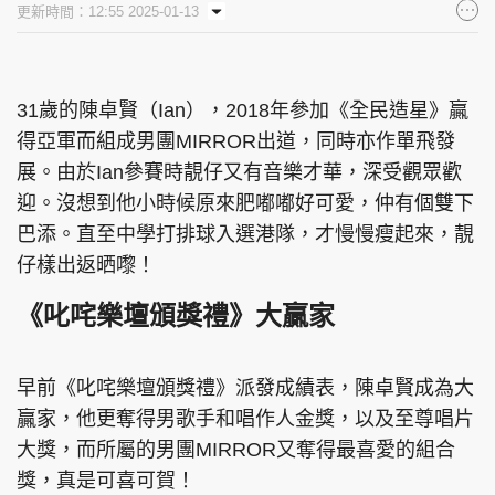
更新時間：12:55 2025-01-13
集團旗下品牌
31歲的陳卓賢（Ian），2018年參加《全民造星》贏
得亞軍而組成男團MIRROR出道，同時亦作單飛發
東周刊
cazbuyer
東Touch
展。由於Ian參賽時靚仔又有音樂才華，深受觀眾歡
迎。沒想到他小時候原來肥嘟嘟好可愛，仲有個雙下
巴添。直至中學打排球入選港隊，才慢慢瘦起來，靚
PCM 電腦廣場
星島頭條
星島日報
仔樣出返晒嚟！
《叱咤樂壇頒獎禮》大贏家
頭條日報
星島環球
The Standard
早前《叱咤樂壇頒獎禮》派發成績表，陳卓賢成為大
贏家，他更奪得男歌手和唱作人金獎，以及至尊唱片
大獎，而所屬的男團MIRROR又奪得最喜愛的組合
獎，真是可喜可賀！
親子王
Oh!爸媽
JobMarket