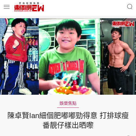
明星名人
時事財經
東周Ladies
優享生活
東周食玩通
會員活動
娛樂焦點
陳卓賢Ian細個肥嘟嘟勁得意 打排球瘦
玄學靈異
東周專欄
番靚仔樣出晒嚟