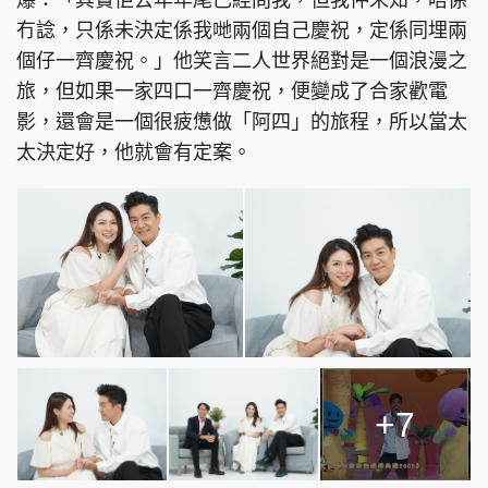
爆：「其實佢去年年尾已經問我，但我仲未知，唔係
冇諗，只係未決定係我哋兩個自己慶祝，定係同埋兩
個仔一齊慶祝。」他笑言二人世界絕對是一個浪漫之
旅，但如果一家四口一齊慶祝，便變成了合家歡電
影，還會是一個很疲憊做「阿四」的旅程，所以當太
太決定好，他就會有定案。
+7