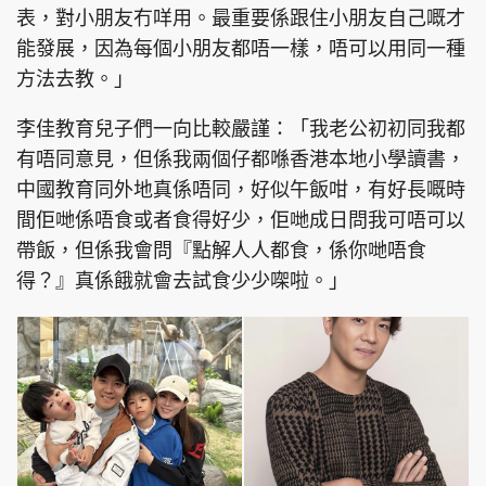
表，對小朋友冇咩用。最重要係跟住小朋友自己嘅才
能發展，因為每個小朋友都唔一樣，唔可以用同一種
方法去教。」
李佳教育兒子們一向比較嚴謹：「我老公初初同我都
有唔同意見，但係我兩個仔都喺香港本地小學讀書，
中國教育同外地真係唔同，好似午飯咁，有好長嘅時
間佢哋係唔食或者食得好少，佢哋成日問我可唔可以
帶飯，但係我會問『點解人人都食，係你哋唔食
得？』真係餓就會去試食少少㗎啦。」