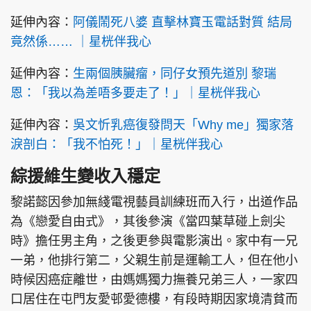
延伸內容：
阿儀鬧死八婆 直擊林寶玉電話對質 結局
竟然係…… ｜星桄伴我心
頭條搵工
EDUPLUS
延伸內容：
生兩個胰臟瘤，同仔女預先道別 黎瑞
恩：「我以為差唔多要走了！」｜星桄伴我心
延伸內容：
吳文忻乳癌復發問天「Why me」獨家落
關於我們
使用條款
淚剖白：「我不怕死！」｜星桄伴我心
聯絡我們
版權及免責聲明
綜援維生變收入穩定
隱私政策聲明
黎諾懿因參加無綫電視藝員訓練班而入行，出道作品
為《戀愛自由式》，其後參演《當四葉草碰上劍尖
Copyright © 東周網 版權所有 . 不得轉載
時》擔任男主角，之後更參與電影演出。家中有一兄
©Eastweek.com.hk. All rights reserved.
一弟，他排行第二，父親生前是運輸工人，但在他小
時候因癌症離世，由媽媽獨力撫養兄弟三人，一家四
口居住在屯門友愛邨愛德樓，有段時期因家境清貧而