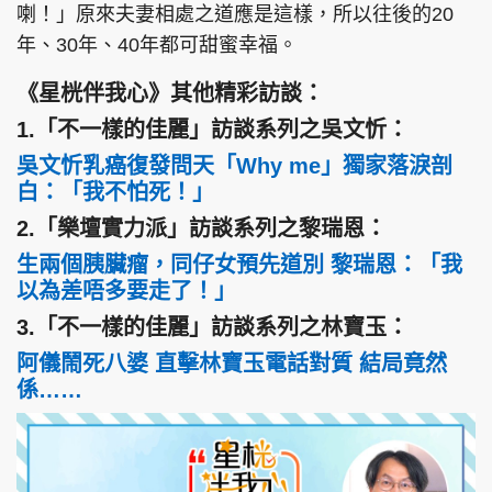
喇！」原來夫妻相處之道應是這樣，所以往後的20
年、30年、40年都可甜蜜幸福。
《星桄伴我心》其他精彩訪談：
1.「不一樣的佳麗」訪談系列之吳文忻：
吳文忻乳癌復發問天「Why me」獨家落淚剖
白：「我不怕死！」
2.「樂壇實力派」訪談系列之黎瑞恩：
生兩個胰臟瘤，同仔女預先道別 黎瑞恩：「我
以為差唔多要走了！」
3.「不一樣的佳麗」訪談系列之林寶玉：
阿儀鬧死八婆 直擊林寶玉電話對質 結局竟然
係……