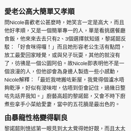
愛老公高大簡單又孝順
問Nicole喜歡老公甚麼時，她笑言一定是高大，而且
他好孝順，又是一個簡單專一的人，單是看挑選餐廳
食飯，他來來去去只有2、3個選擇就知道，黎諾懿反
駁：「好食咪得囉！」而且她形容老公生活有點悶，
放工最愛回家睡覺，或與兒子玩耍，其他的就沒有
了，彷彿是一個公園阿伯。故Nicole即表明他不是一
個浪漫的人，但他卻會為身邊人製造一些小感動，
Nicole解釋：「最近我哋搬咗新屋，我覺得個瀘水唔
夠乾淨，好似有浸味咁，估唔到佢會記住，過幾日整
咗先話畀我知。」廚藝高超的黎諾懿，又會不時下廚
煮些拿手小菜給愛妻，當中的五花腩是最出色的。
由暴龍性格變得馴良
黎諾懿則憶述第一眼見到太太覺得她好靚，而且太太