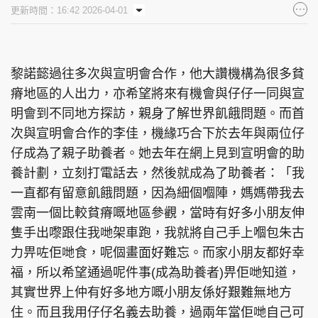
更新時間：16:42 2026-04-01
黎諾懿過往多次與宣明會合作，他大讚機構為很多貧
瘠地區的人出力，亦希望將來有機會與仔仔一同與宣
明會到不同地方探訪，親身了解世界飢餓問題。而首
次與宣明會合作的李佳，機緣巧合下於去年與兩位仔
仔成為了親子助養者。她去年在網上見到宣明會的助
養計劃，立刻打電話去，然後就成為了助養者：「我
一直都有留意飢餓問題，因為細個嗰陣，媽媽帶我去
雲南一個比較貧瘠嘅地區參觀，當時有好多小朋友伸
隻手出嚟跟住我哋架車跑，我就將自己手上嗰包朱古
力畀咗佢哋食，呢個畫面好難忘。而家小朋友都好幸
福，所以希望通過呢件事(成為助養者)畀佢哋知道，
其實世界上仲有好多地方嘅小朋友係好艱難無地方
住。而且我用仔仔名義去助養，過兩年當佢哋自己可