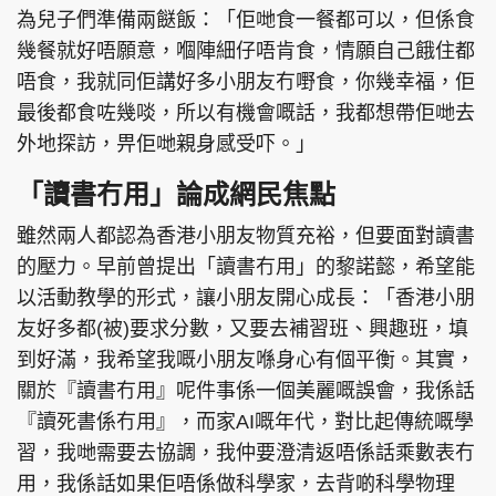
為兒子們準備兩餸飯：「佢哋食一餐都可以，但係食
幾餐就好唔願意，嗰陣細仔唔肯食，情願自己餓住都
唔食，我就同佢講好多小朋友冇嘢食，你幾幸福，佢
最後都食咗幾啖，所以有機會嘅話，我都想帶佢哋去
外地探訪，畀佢哋親身感受吓。」
「讀書冇用」論成網民焦點
雖然兩人都認為香港小朋友物質充裕，但要面對讀書
的壓力。早前曾提出「讀書冇用」的黎諾懿，希望能
以活動教學的形式，讓小朋友開心成長：「香港小朋
友好多都(被)要求分數，又要去補習班、興趣班，填
到好滿，我希望我嘅小朋友喺身心有個平衡。其實，
關於『讀書冇用』呢件事係一個美麗嘅誤會，我係話
『讀死書係冇用』，而家AI嘅年代，對比起傳統嘅學
習，我哋需要去協調，我仲要澄清返唔係話乘數表冇
用，我係話如果佢唔係做科學家，去背啲科學物理