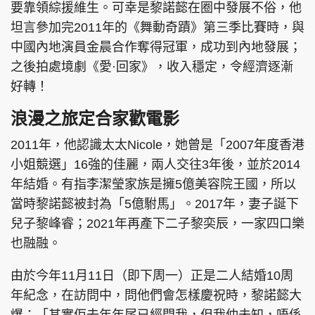
要靠領綜援維生。可幸是黎諾懿在圈中發展不俗，他
坦言參加完2011年的《舞動奇蹟》第三季比賽時，與
中國內地演員金晨合作奪得冠軍，成功到內地發展；
之後拍處境劇《愛·回家》，收入穩定，令經濟逐漸
好轉！
浪漫之旅定合家歡電影
2011年，他認識太太Nicole，她曾是「2007年度香港
小姐競選」16強的佳麗，兩人交往3年後，並於2014
年結婚。有指李潔瑩家族是擁5億美容院王國，所以
當時黎諾懿被封為「5億駙馬」。2017年，妻子誕下
兒子黎峰睿；2021年再產下二子黎奕辰，一家四口樂
也融融。
由於今年11月11日（即下周一）正是二人結婚10周
年紀念，在訪問中，問他們會怎樣慶祝時，黎諾懿大