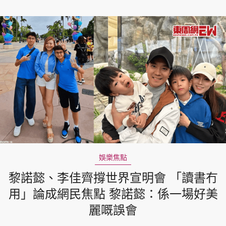
娛樂焦點
黎諾懿、李佳齊撐世界宣明會 「讀書冇
用」論成網民焦點 黎諾懿：係一場好美
麗嘅誤會