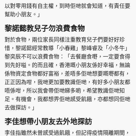
以對零用錢有自主權，到時佢哋就會知道，有責任要
幫助小朋友。」
黎諾懿教兒子勿浪費食物
對於食物，兩位家長同樣注重教育兒子們要好好珍
惜，黎諾懿經常教導「小春雞」黎峰睿及「小冬牛」
黎奕辰不可以浪費食物：「去餐廳食嘢，一定要食得
到先好嗌。的而且確，香港嘅小朋友係好幸福，無論
係物資定食物都好富裕，差唔多佢哋想要嘅嘢都有，
正正因為咁，我哋更加要教識佢哋，有好多小朋友都
唔係咁，所以我會帶佢哋睇多啲，希望教識佢哋知
足。有機會，我都想畀佢哋感受飢餓，亦都想同佢哋
去做探訪。」
李佳想帶小朋友去外地探訪
李佳指雖然未曾感受過飢餓，但記得疫情隔離期間，