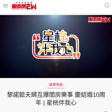
明星名人
時事財經
東周Ladies
優享生活
東周食玩通
會員活動
Loaded
:
Unmute
1.10%
娛樂焦點
黎諾懿夫婦互爆閨房樂事 慶結婚10周
玄學靈異
東周專欄
年 | 星桄伴我心