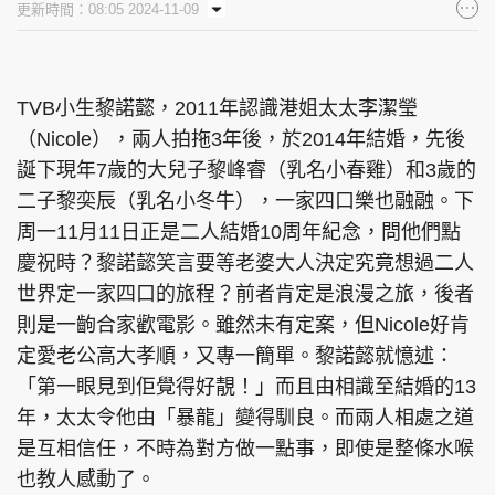
更新時間：08:05 2024-11-09
集團旗下品牌
TVB小生黎諾懿，2011年認識港姐太太李潔瑩
（Nicole），兩人拍拖3年後，於2014年結婚，先後
東周刊
cazbuyer
東Touch
誕下現年7歲的大兒子黎峰睿（乳名小春雞）和3歲的
二子黎奕辰（乳名小冬牛），一家四口樂也融融。下
周一11月11日正是二人結婚10周年紀念，問他們點
PCM 電腦廣場
星島頭條
星島日報
慶祝時？黎諾懿笑言要等老婆大人決定究竟想過二人
世界定一家四口的旅程？前者肯定是浪漫之旅，後者
則是一齣合家歡電影。雖然未有定案，但Nicole好肯
定愛老公高大孝順，又專一簡單。黎諾懿就憶述：
頭條日報
星島環球
The Standard
「第一眼見到佢覺得好靚！」而且由相識至結婚的13
年，太太令他由「暴龍」變得馴良。而兩人相處之道
是互相信任，不時為對方做一點事，即使是整條水喉
也教人感動了。
親子王
Oh!爸媽
JobMarket