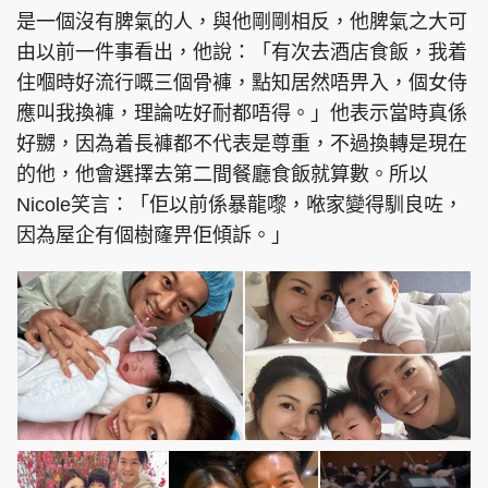
是一個沒有脾氣的人，與他剛剛相反，他脾氣之大可
由以前一件事看出，他說：「有次去酒店食飯，我着
住嗰時好流行嘅三個骨褲，點知居然唔畀入，個女侍
應叫我換褲，理論咗好耐都唔得。」他表示當時真係
好嬲，因為着長褲都不代表是尊重，不過換轉是現在
的他，他會選擇去第二間餐廳食飯就算數。所以
Nicole笑言：「佢以前係暴龍嚟，𠵱家變得馴良咗，
因為屋企有個樹窿畀佢傾訴。」