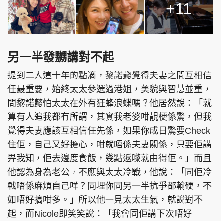
+11
另一半發嬲講對不起
提到二人這十年的點滴，黎諾懿覺得夫妻之間互相信
任最重要，始終太太參選過港姐，美貌與智慧並重，
問黎諾懿怕太太在外有狂蜂浪蝶嗎？他居然說：「就
算有人追我都冇所謂，其實我老婆咁靚梗係驚，但我
覺得夫妻應該互相信任先係，如果你成日驚要Check
住佢，自己又好擔心，咁就唔係夫妻關係，只要佢講
畀我知，佢去邊度食飯，幾點返嚟就由得佢。」而且
他認為身為老公，不應與太太冷戰，他說：「同佢冷
戰唔係麻煩自己咩？同埋你同另一半抗爭都輸硬，不
如唔好搞咁多。」所以他一見太太生氣，就說對不
起，而Nicole即笑笑說：「我會同佢講下次唔好