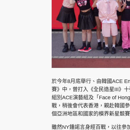
集團旗下品牌
東周刊
cazbuyer
東Touch
於今年8月底舉行、由韓國ACE Ente
賽》中，曾打入《全民造星III》
組別ACE演藝組及「Face of H
Oh!爸媽
JobMarket
頭條搵工
戰，稍後會代表香港，親赴韓國參加亞
個亞洲地區和國家的模界新星競賽
關於我們
聯絡我們
隱私政策聲明
使用條
雖然NY鍾諾言身經百戰，以往參