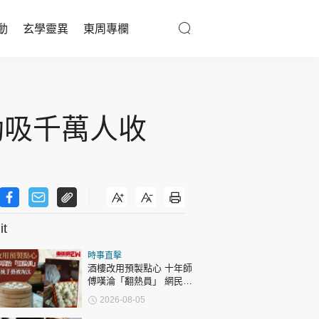
動
玄學靈異
東周專欄
優享生活
醫療百科
活動吸千萬人收
親子天地
與寵同行
t
東周專欄
時事直擊
娛樂名人
酒樓改用預製點心 十年師
傅嘆淪「翻熱員」 網民憂
文化藝術
傳統手藝被淘汰
2026-08-05