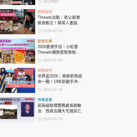
19小時前
談情說性
Threads出軌︱老公留港
偷食斷正！移英人妻返港
復仇：要睇住個小三崩
2026-07-21
潰！
飲食玩樂
2026香港手信｜小紅書
Threads爆款是智商稅？
12家本地零踩雷清單懶人
2026-07-30
包
談情說性
世界盃2026︱美斯耶馬宿
命一戰！19年前親手沖涼
祝福！
2026-07-16
時事直擊
前高級助理警務處長歐敏
治 西貢古蹟大宅燒炭亡
2026-05-14