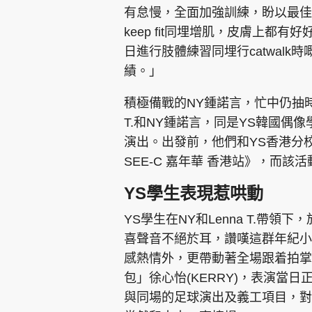
有怠慢，全面加強訓練，盼以最佳
keep fit同埋增肌，皮膚上
日進行肢體練習同埋行catwal
績。」
積極備戰的NY鍾諾言，忙中仍抽時
T.和NY鍾諾言，同是YS韓國偶像
演出。出發前，他們和YS香港分
SEE-C 嘉年華 香港站》，而
YS學生表現惹哄動
YS學生在NY和Lenna T.帶領
喜聲音不絕於耳，讚嘆這群年紀小
感熱情外，更帶動著全場跟着拍掌
包」徐心怡(KERRY)，表演當日
與同場的足球演出及義工項目，對