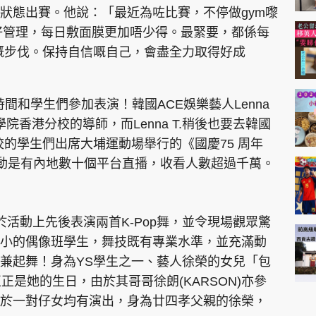
狀態出賽。他說：「最近為咗比賽，不停做gym嚟
都有好好管理，每日敷面膜更加唔少得。最緊要，都係每
k時嘅步伐。保持自信嘅自己，會盡全力取得好成
間和學生們參加表演！韓國ACE娛樂藝人Lenna
學院香港分校的導師，而Lenna T.稍後也要去韓國
校的學生們出席大埔運動場舉行的《國慶75 周年
該活動是有內地數十個平台直播，收看人數超過千萬。
下，於活動上先後表演兩首K-Pop舞，並令現場觀眾驚
小的偶像班學生，舞技既有專業水準，並充滿動
兼起舞！身為YS學生之一、藝人徐榮的女兒「包
正正是她的生日，由於其哥哥徐朗(KARSON)亦參
於一對仔女均有演出，身為廿四孝父親的徐榮，