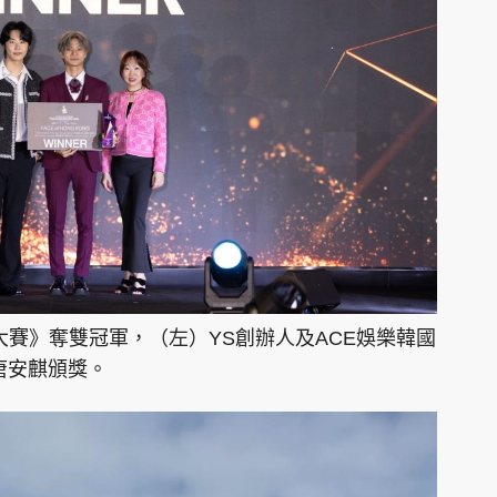
大賽》奪雙冠軍，（左）YS創辦人及ACE娛樂韓國
闆唐安麒頒獎。