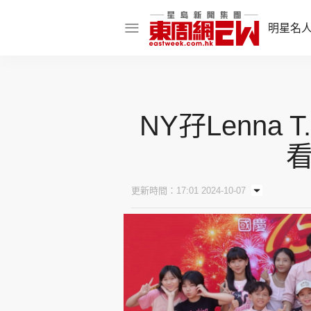
明星名
明星名人
娛樂焦點
NY孖Lenn
話題人物
東姑熱話
更新時間：17:01 2024-10-07
東周食玩通
樂在灣區
東
飲食玩樂