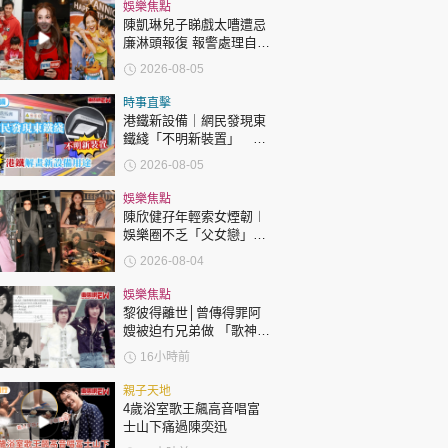
時政財經
娛樂焦點
陳凱琳兒子睇戲太嘈遭忌
健康生活
廉淋頭報復 報警處理自責
護子不力 歐錦棠陳倩揚齊
2026-08-05
飲食旅遊
表態「媽媽有責任」
時事直擊
港鐵新設備｜網民發現東
鐵綫「不明新裝置」 港
鐵解畫新設備用途
2026-08-05
娛樂焦點
陳欣健孖年輕索女煙韌︱
娛樂圈不乏「父女戀」
環球
The Standard
親子王
「爺孫戀」 年齡差距最大
2026-08-04
達51歲 最受矚目有李龍
基謝賢
娛樂焦點
黎彼得離世│曾傳得罪阿
嫂被迫冇兄弟做 「歌神」
許冠傑親筆撰寫悼念忘友
16小時前
轉載 ©Eastweek.com.hk. All rights reserved.
親子天地
4歲浴室歌王飆高音唱富
士山下痛過陳奕迅