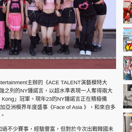
神機妙算 李丞責
緣來有理 麥玲玲
鬼靈精怪 威師兄
PCM 電腦廣場
星島頭條
星島日報
頭條日報
星島
rtainment主辦的《ACE TALENT演藝模特大
十強之列的NY鍾諾言，以超水準表現一人奪得兩大
ong Kong」冠軍。現年23的NY鍾諾言正在積極備
EDUPLUS
洲模界年度盛事《Face of Asia 》，和來自多
。
款
版權及免責聲明
Copyright © 東周網 版權所有 . 不得
加過不少賽事，經驗豐富，但對於今次出戰韓國未