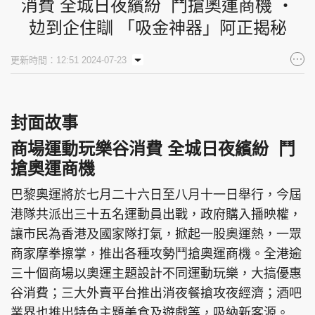
消費 全城日夜繽紛 鬥搶奧運商機 ‧
攰到企住瞓 「吸金神器」阿正揭秘
更新時間：12:51 2024-07-23
封面故事
商場運動玩樂谷消費 全城日夜繽紛 鬥
搶奧運商機
巴黎奧運將於七月二十六日至八月十一日舉行，今屆
港隊共派出三十五名運動員出戰，政府購入播映權，
讓市民為香港及國家隊打氣，掀起一股奧運熱，一眾
商家摩拳擦掌，推出各種攻勢鬥搶奧運商機。全港逾
三十個商場以奧運主題設計不同運動玩樂，大搞優惠
谷消費；三大外賣平台推出消夜餐搶攻夜經濟；酒吧
業界也推出特色主題美食及遊戲等，吸納新客源。