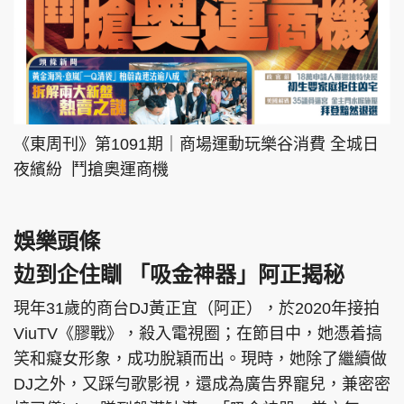
《東周刊》第1091期｜商場運動玩樂谷消費 全城日
夜繽紛 鬥搶奧運商機
娛樂頭條
攰到企住瞓 「吸金神器」阿正揭秘
現年31歲的商台DJ黃正宜（阿正），於2020年接拍
ViuTV《膠戰》，殺入電視圈；在節目中，她憑着搞
笑和癡女形象，成功脫穎而出。現時，她除了繼續做
DJ之外，又踩勻歌影視，還成為廣告界寵兒，兼密密