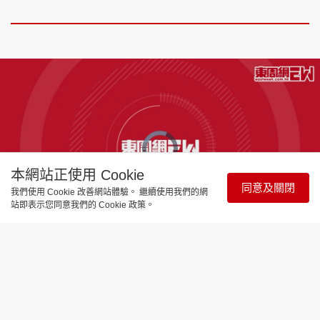
本網站正使用 Cookie
同意及關閉
我們使用 Cookie 改善網站體驗。 繼續使用我們的網
站即表示您同意我們的 Cookie 政策。
Remaining
-
8:03
Loaded
:
Pause
Unmute
Picture-
Full
3.13%
in-
Picture
Time
娛樂焦點
《東周刊》 今周最爆娛樂 |「東張女
神」何沛珈自爆曾玩交友app 參加《女