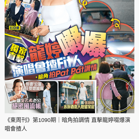
《東周刊》第1090期｜暗角拍調情 直擊龍婷啜爆演
唱會揸人