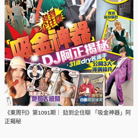
《東周刊》第1091期｜ 攰到企住瞓 「吸金神器」阿
正揭秘