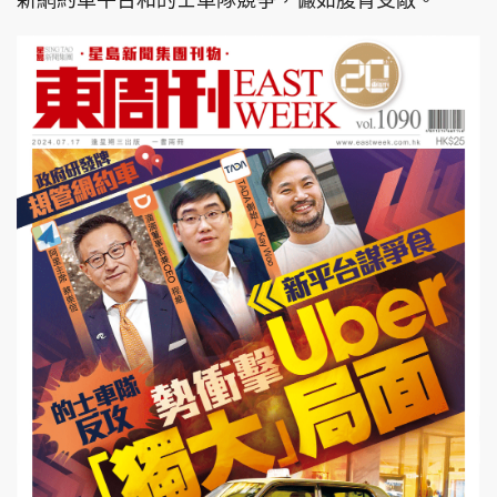
新網約車平台和的士車隊競爭，儼如腹背受敵。
頭條搵工
EDUPLUS
關於我們
使用條款
聯絡我們
版權及免責聲明
隱私政策聲明
Copyright © 東周網 版權所有 . 不得轉載
©Eastweek.com.hk. All rights reserved.