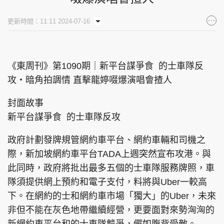
集團旗下品牌
更新時間：11:11 2024-07-16
《東周刊》第1090期｜新平台謀爭食 的士車隊反
東周刊
cazbuyer
東Touch
攻‧暗角拍調情 直擊龍婷啜爆演唱會揸人
封面故事
新平台謀爭食 的士車隊反攻
PCM 電腦廣場
星島頭條
星島日報
政府計劃發牌規管網約車平台、網約車輛和司機之
際，新加坡網約車平台TADA上週突然宣布攻港。與
此同時，政府將批出最多五個的士車隊服務牌照，車
頭條日報
星島環球
The Standard
隊須提供網上預約和電子支付，料將與Uber一較高
下。在網約的士和網約車市場「獨大」的Uber，未來
非但不能在灰色地帶繼續經營，更要面對來勢洶洶的
親子王
Oh!爸媽
JobMarket