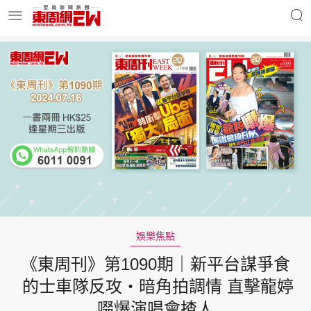
明星名人
時事財經
東周Ladies
優享生活
東周食玩通
會員活動
娛樂焦點
《東周刊》第1090期｜新平台謀爭食
玄學靈異
東周專欄
的士車隊反攻‧暗角拍調情 直擊龍婷
啜爆演唱會揸人