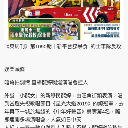
《東周刊》第1090期｜新平台謀爭食 的士車隊反攻
娛樂頭條
暗角拍調情 直擊龍婷啜爆演唱會揸人
外號「小龍女」的新移民龍婷，由旺角街頭表演，唱
到當選央視歌唱節目《星光大道2019》的總冠軍，去
年再下一城於無綫的《中年好聲音》勇奪第4名，隨
即連開多場演唱會，人氣如日中天！
人紅，一舉一動自然引人入勝！不過，龍婷對於私生