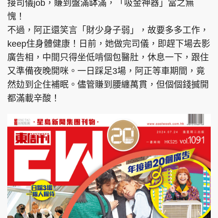
接司儀job，賺到盤滿缽滿，「吸金神器」當之無
愧！
不過，阿正還笑言「財少身子弱」，故要多多工作，
keep住身體健康！日前，她做完司儀，即趕下場去影
廣告相，中間只得坐低啃個包醫肚，休息一下，跟住
又準備夜晚開咪。一日踩足3場，阿正等車期間，竟
然攰到企住補眠。儘管賺到腰纏萬貫，但個個錢搣開
都滿載辛酸！