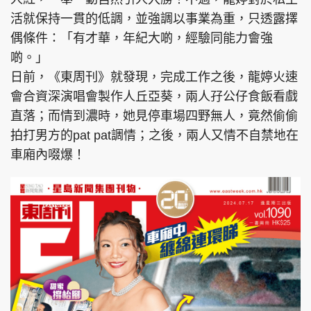
活就保持一貫的低調，並強調以事業為重，只透露擇
偶條件：「有才華，年紀大啲，經驗同能力會強
啲。」
日前，《東周刊》就發現，完成工作之後，龍婷火速
會合資深演唱會製作人丘亞葵，兩人孖公仔食飯看戲
直落；而情到濃時，她見停車場四野無人，竟然偷偷
拍打男方的pat pat調情；之後，兩人又情不自禁地在
車廂內啜爆！