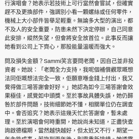
行演唱會？她表示若技術上可行當然會嘗試，但確實
趕不及更換部件，強調別小看一顆螺絲或任何零件，
機械上大小部件皆舉足輕重。無論多大型的演出，都
不及人的安全重要，防患未然下決定停辦，自己同意
此安排，縱然失望，但會將安全放首位。此事反而讓
她看到公司上下齊心，那股能量溫暖而強大。
問及損失金額？Sammi笑言要問老闆，因自己並非投
資者。她說：「老闆全力支持，我呢個補償觀眾嘅想
法同佢嘅想法完全一致，佢願意喺金錢上付出，我又
覺得做三場答謝會好好。」她認為如今三場答謝會效
果極佳，感覺如中頭獎。至於事故具體失誤，她仍歸
咎於部件問題，技術細節她不懂，相關單位仍在調查
中。會否追究？她表示這幾天忙於答謝會，暫未處
理。至於演唱會何時重開，她說尚未知道，正盡快查
詢啟德檔期，當然越快越好，但太近又不行，期望一