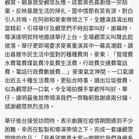
觀賞，親身感受觀眾反應。這套黑色喜劇借一宗劫
案，反映基層生活的掙扎，箇中情節有笑有淚，對白
引人共鳴，在阿卵和麥東帶領之下，全體演員演出相
當精彩，引得華仔及觀眾們不時拍掌叫好。謝幕時，
頭條搵工
EDUPLUS
導演達明就特地邀請華仔上台，全場觀眾尖叫聲此起
彼落，華仔更即場要求麥東重演其中一幕高潮戲，讀
出基層市民生活中面對的種種費用，麥東：「管理費
關於我們
使用條款
水費電費煤氣費冷氣費生活費，行政費交通費電話
聯絡我們
版權及免責聲明
費，電話行政費數據費....」麥東氣定神閒，一口氣讀
隱私政策聲明
出近五十種生活費用，更貼合時事，讀出垃圾徵費，
似為觀眾舒一口氣，令全場拍爛手掌歡呼叫好。華
仔、達明最後就帶領演員們一齊鞠躬致謝達兩分鐘，
Copyright © 東周網 版權所有 . 不得轉載
感謝觀眾熱烈支持。
©Eastweek.com.hk. All rights reserved.
華仔後台接受訪問時，表示劇團在疫情期間遇到不少
困難，幸而在監製和導演帶領之下，完成一套讓觀眾
開懷的作品：「我希望帶畀大家一啲關於我們身邊多