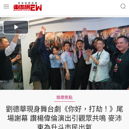
明星名人
時事財經
Play
Video
東周Ladies
優享生活
東周食玩通
會員活動
娛樂焦點
劉德華現身舞台劇《你好，打劫！》尾
玄學靈異
東周專欄
場謝幕 讚楊偉倫演出引觀眾共鳴 麥沛
東為升斗市民出氣