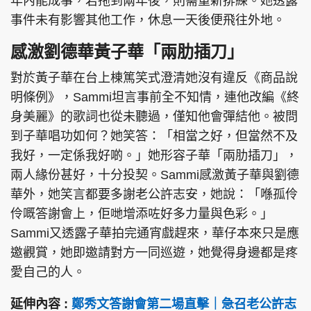
年內能成事，若拖到兩年後，則需重新排練。她透露
事件未有影響其他工作，休息一天後便飛往外地。
感激劉德華黃子華「兩肋插刀」
對於黃子華在台上棟篤笑式澄清她沒有違反《商品說
明條例》，Sammi坦言事前全不知情，連他改編《終
身美麗》的歌詞也從未聽過，僅知他會彈結他。被問
到子華唱功如何？她笑答：「相當之好，但當然不及
我好，一定係我好啲。」她形容子華「兩肋插刀」，
兩人緣份甚好，十分投契。Sammi感激黃子華與劉德
華外，她笑言都要多謝老公許志安，她說：「喺孤伶
伶嘅答謝會上，佢哋增添咗好多力量與色彩。」
Sammi又透露子華拍完通宵戲趕來，華仔本來只是應
邀觀賞，她即邀請對方一同巡遊，她覺得身邊都是疼
愛自己的人。
延伸內容 :
鄭秀文答謝會第二場直擊｜急召老公許志