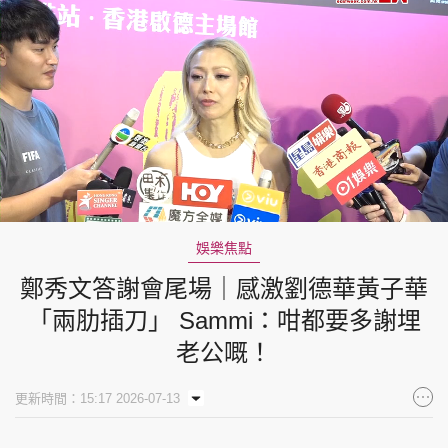
Loaded
:
Unmute
7.18%
娛樂焦點
鄭秀文答謝會尾場｜感激劉德華黃子華
「兩肋插刀」 Sammi：咁都要多謝埋
老公嘅！
更新時間：15:17 2026-07-13