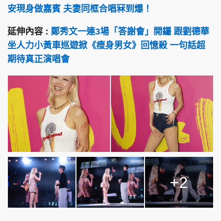
安現身做嘉賓 夫妻同框合唱冧到爆！
延伸內容 :
鄭秀文一連3場「答謝會」開鑼 跟劉德華
坐人力小黃車巡遊掀《瘦身男女》回憶殺 一句話超
期待真正演唱會
+2