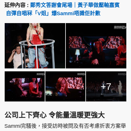
延伸內容 :
鄭秀文答謝會尾場｜黃子華做壓軸嘉賓
自彈自唱冧「V姐」爆Sammi唔識佢計數
+7
公司上下齊心 令能量溫暖更強大
Sammi完騷後，接受訪時被問及有否考慮折衷方案舉