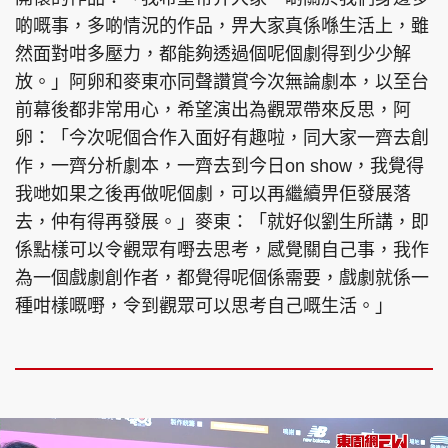
啲嘅事，多啲情況的作品，畀大家真係喺生活上，雖
然面對咁多壓力，都能夠透過個呢個劇得到少少解
放。」阿卵和麥東亦同聲讚賞今次無論劇本，以至台
前幕後都非常用心，希望演出為觀眾帶來反思，阿
卵：「今次呢個合作入面好有趣啦，同大家一齊去創
作，一齊分析劇本，一齊去到今日on show，我覺得
我哋如果之後再做呢個劇，可以再繼續畀佢發展落
去，仲有得再發展。」麥東：「就好似劉生所講，即
係點樣可以令觀眾有嘢去思考，感覺關自己事，我作
為一個戲劇創作者，都覺得呢個係需要，戲劇就係一
種咁樣嘅嘢，令到觀眾可以思考自己嘅生活。」