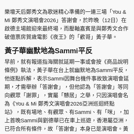
樂壇天后鄭秀文為歌迷精心準備的一連三場「You &
Mi 鄭秀文演唱會2026」答謝會，於昨晚（12日）在
啟德主場館迎來最終場，而壓軸嘉賓是與鄭秀文合作
破億票房賀歲電影《夜王》的「歡哥」黃子華。
黃子華幽默地為Sammi平反
早前，就有報道指海關就延期一事或會按《商品說明
條例》執法，黃子華在台上就幽默地為Sammi平反，
他逐點拆解，表示Sammi因舞台機件事故致演唱會延
期，才需舉辦「答謝會」，但他認為「答謝會」等同
向觀眾「謝罪」，實屬「戇居」之舉，只因演唱會名
為《You & Mi 鄭秀文演唱會2026亞洲巡迴終點
站》，既有場地、有觀眾、有Sammi、有「咪」，加
上首晚Sammi與劉德華已在車上巡遊，香港屬亞洲，
已符合所有條件，故「答謝會」本身已是演唱會。黃