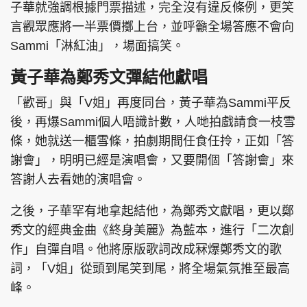
子華就強調根據門票描述，完全沒有違反條例，更笑
言觀眾應將一半票價擲上台，並呼籲全場答應不會向
Sammi「淋紅油」，場面搞笑。
黃子華為鄭秀文彈結他獻唱
「歡哥」與「V姐」再度同台，黃子華為Sammi平反
後，再爆Sammi個人唔識計數，人哋拍戲請食一枝雪
條，她就送一櫃雪條，拍劇期間任食任拎，正如「答
謝會」，明明已經是演唱會，又要開個「答謝會」來
答謝人去看她的演唱會。
之後，子華罕有地拿起結他，為鄭秀文獻唱，更以鄭
秀文的經典金曲《終身美麗》為藍本，進行「二次創
作」自彈自唱。他將原版歌詞改成冧爆鄭秀文的歌
詞，「V姐」從頭到尾笑到尾，將全場氣氛推至最高
峰。