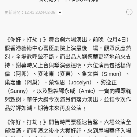
集團旗下品牌
更新時間：12:43 2024-02-06
《你好，打劫﹗》舞台劇六場演出，前晚（2月4日）
東周刊
cazbuyer
東Touch
假香港藝術中心壽臣劇院上演最後一場，觀眾反應熱
烈，全場歡呼聲不斷，而出品人劉德華更特地前來支
持，謝幕時又上台與導演張達明，六位演員包括楊偉
PCM 電腦廣場
星島頭條
星島日報
倫（阿卵）、麥沛東（麥東）、魯文傑（Simon）、
巢嘉倫（阿巢）、蔡頌思（Jocelyn）、黎逸正
（Sunny），以及監製鄧永威（Amic）一齊向觀眾鞠
躬致謝，華仔大讚今次演員們落力演出，並指今次作
頭條日報
星島環球
The Standard
品好評如潮，期待未來再度公演﹗
《你好，打劫﹗》開售時門票極速售罄，六場公演全
部爆滿，而開演之後亦大獲好評，來到尾場華仔入場
親子王
Oh!爸媽
JobMarket