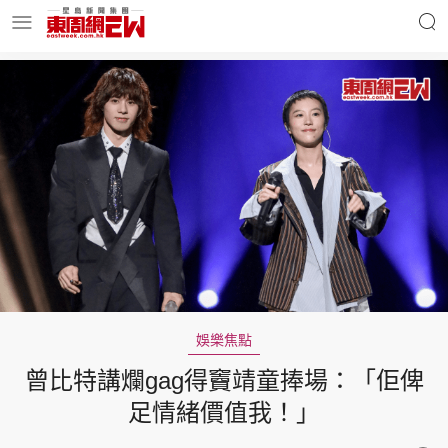
明星名人
時事財經
東周Ladies
優享生活
東周食玩通
會員活動
娛樂焦點
曾比特講爛gag得竇靖童捧場：「佢俾
玄學靈異
東周專欄
足情緒價值我！」