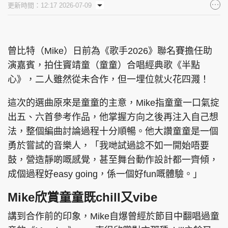
更新時間：12:17 2026-07-09
集團旗下品牌
曾比特（Mike）日前為《歌手2026》聯名賽擔任助
演嘉賓，拍住竇靖童（童童）合唱經典歌《半點
東周刊
cazbuyer
東Touch
心》，二人雖然從未合作，但一埋位就火花四濺！
這次的選曲原來是童童的主意，Mike指童童一口氣掟
出五、六首參考作品，他掌握方向之後再注入自己想
PCM 電腦廣場
星島頭條
星島日報
法，整個編曲討論過程十分順暢。他大讚童童是一個
勇於嘗試的音樂人，「我哋試過諗不如一開始唔要
鼓，營造靜啲嘅感覺，甚至舞台動作設計都一齊傾，
成個過程好easy going，係一個好fun嘅體驗。」
頭條日報
星島環球
The Standard
Mike欣賞童童既chill又vibe
講到合作前的印象，Mike自爆曾經於節目中翻唱過童
親子王
Oh!爸媽
JobMarket