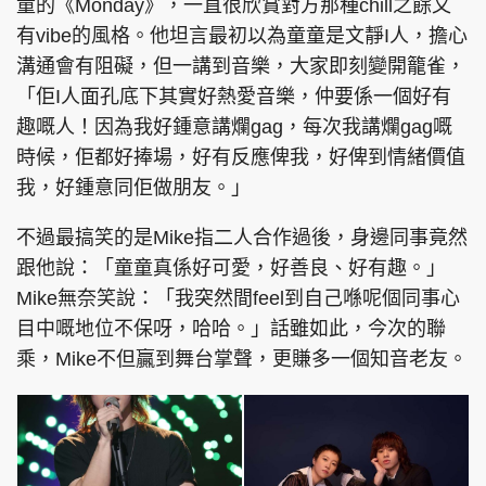
童的《Monday》，一直很欣賞對方那種chill之餘又
有vibe的風格。他坦言最初以為童童是文靜I人，擔心
溝通會有阻礙，但一講到音樂，大家即刻變開籠雀，
「佢I人面孔底下其實好熱愛音樂，仲要係一個好有
頭條搵工
EDUPLUS
趣嘅人！因為我好鍾意講爛gag，每次我講爛gag嘅
時候，佢都好捧場，好有反應俾我，好俾到情緒價值
我，好鍾意同佢做朋友。」
關於我們
使用條款
聯絡我們
版權及免責聲明
不過最搞笑的是Mike指二人合作過後，身邊同事竟然
跟他說：「童童真係好可愛，好善良、好有趣。」
隱私政策聲明
Mike無奈笑說：「我突然間feel到自己喺呢個同事心
目中嘅地位不保呀，哈哈。」話雖如此，今次的聯
乘，Mike不但贏到舞台掌聲，更賺多一個知音老友。
Copyright © 東周網 版權所有 . 不得轉載
©Eastweek.com.hk. All rights reserved.