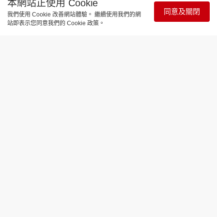
本網站正使用 Cookie
同意及關閉
我們使用 Cookie 改善網站體驗。 繼續使用我們的網
站即表示您同意我們的 Cookie 政策。
娛樂焦點
曾比特新歌要《CHANGE》唔再唱慘情
歌 飛鵝山拍MV變喪屍片
更新時間：14:58 2026-04-10
曾比特（Mike）推出今年第二首派台作品
《CHANGE》，由Lee Ching及Kudos Lam作曲、
Oscar填詞、蘇道哲與Kudos Lam編曲及蘇道哲監
製，繼續用音樂跟自己對話同時，亦帶出一個有力的
訊息給樂迷。