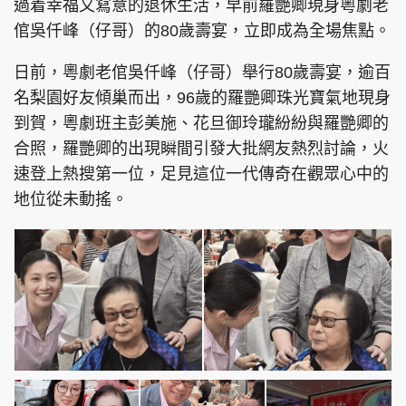
過着幸福又寫意的退休生活，早前羅艷卿現身粵劇老
倌吳仟峰（仔哥）的80歲壽宴，立即成為全場焦點。
日前，粵劇老倌吳仟峰（仔哥）舉行80歲壽宴，逾百
名梨園好友傾巢而出，96歲的羅艷卿珠光寶氣地現身
到賀，粵劇班主彭美施、花旦御玲瓏紛紛與羅艷卿的
合照，羅艷卿的出現瞬間引發大批網友熱烈討論，火
速登上熱搜第一位，足見這位一代傳奇在觀眾心中的
地位從未動搖。