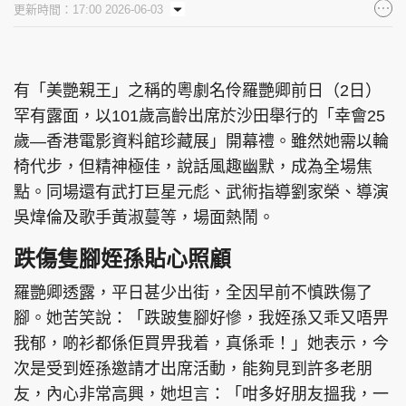
更新時間：17:00 2026-06-03
集團旗下品牌
有「美艷親王」之稱的粵劇名伶羅艷卿前日（2日）
罕有露面，以101歲高齡出席於沙田舉行的「幸會25
東周刊
cazbuyer
東Touch
歲—香港電影資料館珍藏展」開幕禮。雖然她需以輪
椅代步，但精神極佳，說話風趣幽默，成為全場焦
點。同場還有武打巨星元彪、武術指導劉家榮、導演
PCM 電腦廣場
星島頭條
星島日報
吳煒倫及歌手黃淑蔓等，場面熱鬧。
跌傷隻腳姪孫貼心照顧
羅艷卿透露，平日甚少出街，全因早前不慎跌傷了
頭條日報
星島環球
The Standard
腳。她苦笑說：「跌跛隻腳好慘，我姪孫又乖又唔畀
我郁，啲衫都係佢買畀我着，真係乖！」她表示，今
次是受到姪孫邀請才出席活動，能夠見到許多老朋
友，內心非常高興，她坦言：「咁多好朋友搵我，一
親子王
Oh!爸媽
JobMarket