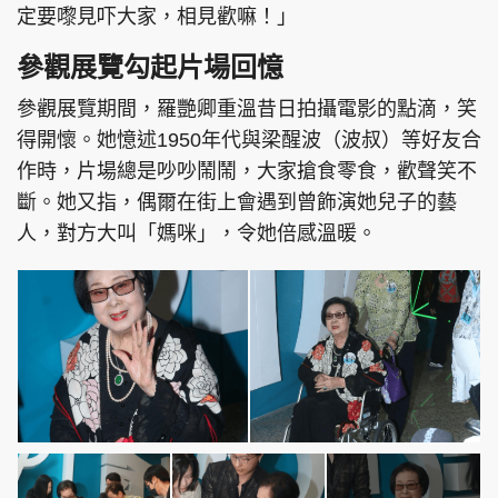
定要嚟見吓大家，相見歡嘛！」
參觀展覽勾起片場回憶
參觀展覽期間，羅艷卿重溫昔日拍攝電影的點滴，笑
頭條搵工
EDUPLUS
得開懷。她憶述1950年代與梁醒波（波叔）等好友合
作時，片場總是吵吵鬧鬧，大家搶食零食，歡聲笑不
斷。她又指，偶爾在街上會遇到曾飾演她兒子的藝
關於我們
使用條款
人，對方大叫「媽咪」，令她倍感溫暖。
聯絡我們
版權及免責聲明
隱私政策聲明
Copyright © 東周網 版權所有 . 不得轉載
©Eastweek.com.hk. All rights reserved.