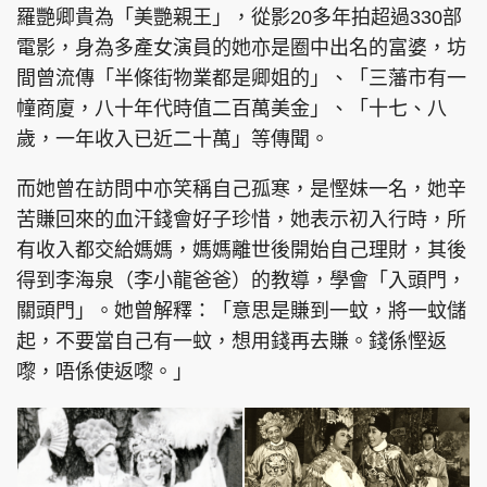
羅艷卿貴為「美艷親王」，從影20多年拍超過330部
電影，身為多產女演員的她亦是圈中出名的富婆，坊
間曾流傳「半條街物業都是卿姐的」、「三藩市有一
幢商廈，八十年代時值二百萬美金」、「十七、八
歲，一年收入已近二十萬」等傳聞。
而她曾在訪問中亦笑稱自己孤寒，是慳妹一名，她辛
苦賺回來的血汗錢會好子珍惜，她表示初入行時，所
有收入都交給媽媽，媽媽離世後開始自己理財，其後
得到李海泉（李小龍爸爸）的教導，學會「入頭門，
關頭門」。她曾解釋：「意思是賺到一蚊，將一蚊儲
起，不要當自己有一蚊，想用錢再去賺。錢係慳返
嚟，唔係使返嚟。」