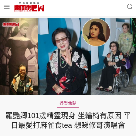
明星名人
時事財經
東周Ladies
優享生活
東周食玩通
會員活動
娛樂焦點
羅艷卿101歲精靈現身 坐輪椅有原因 平
玄學靈異
東周專欄
日最愛打麻雀食tea 想睇修哥演唱會