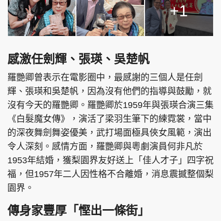
+1
感激任劍輝、張瑛、吳楚帆
羅艷卿曾表示在電影圈中，最感謝的三個人是任劍
輝、張瑛和吳楚帆，因為沒有他們的指導與鼓勵，就
沒有今天的羅艷卿。羅艷卿於1959年與張瑛合演三集
《白髮魔女傳》，演活了梁羽生筆下的練霓裳，當中
的深夜舞劍舞姿優美，武打場面極具俠女風範，演出
令人深刻。感情方面，羅艷卿與粵劇演員何非凡於
1953年結婚，獲梨園界友好送上「佳人才子」四字祝
福，但1957年二人因性格不合離婚，消息震撼整個梨
園界。
傳身家豐厚「慳出一條街」