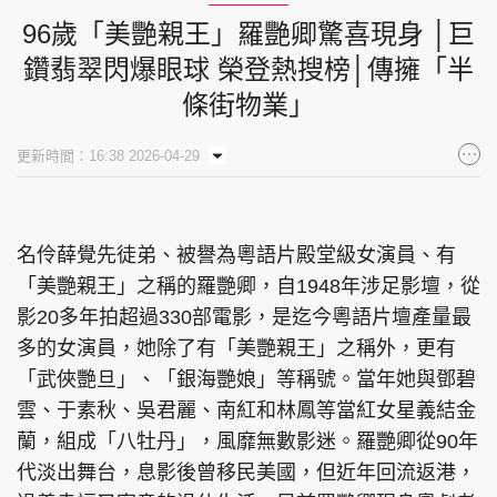
96歲「美艷親王」羅艷卿驚喜現身 │巨
鑽翡翠閃爆眼球 榮登熱搜榜│傳擁「半
條街物業」
更新時間：16:38 2026-04-29
名伶薛覺先徒弟、被譽為粵語片殿堂級女演員、有
「美艷親王」之稱的羅艷卿，自1948年涉足影壇，從
影20多年拍超過330部電影，是迄今粵語片壇產量最
多的女演員，她除了有「美艷親王」之稱外，更有
「武俠艷旦」、「銀海艷娘」等稱號。當年她與鄧碧
雲、于素秋、吳君麗、南紅和林鳳等當紅女星義結金
蘭，組成「八牡丹」，風靡無數影迷。羅艷卿從90年
代淡出舞台，息影後曾移民美國，但近年回流返港，