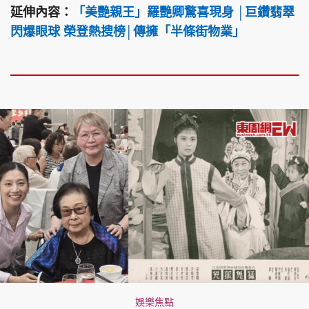
延伸內容：
「美艷親王」羅艷卿驚喜現身 │巨鑽翡翠
閃爆眼球 榮登熱搜榜│傳擁「半條街物業」
娛樂焦點