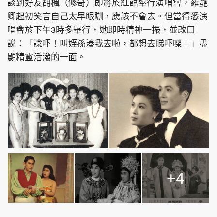
談到好友胡楓（修哥）即將於紅館舉行演唱會，羅艷
卿起初笑言自己太早眼瞓，應該不會去。但當得悉演
唱會於下午3時多舉行，她即時精神一振，並改口
說：「諗吓！叫姪孫湊我去啦，都想去睇吓㗎！」盡
顯精靈活潑的一面。
+4