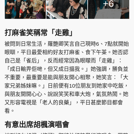
+6
打麻雀笑稱常「走雞」
被問到日常生活，羅艷卿笑言自己現時6、7點就開始
眼瞓，平日最愛相約好友打麻雀、食下午茶。她否認
自己是「雀后」，反而經常因為眼矇而「走雞」：
「成日輸畀佢哋，但又成日搵我。」她強調，勝負並
不重要，最重要是能與朋友開心相聚，她笑言：「大
家兄弟姊妹嘛。」日前便有10位朋友到她家中吃飯，
與朋友開開心心、說說笑笑和車大炮，氣氛熱鬧。她
又形容電視是「老人的良藥」，平日甚麼節目都會
看。
有意出席胡楓演唱會