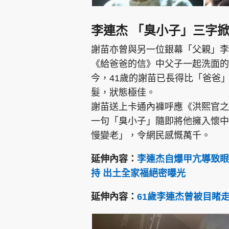
李連杰 「臭小子」三字
謝苗亦曾與另一位銀幕「父親」李
《給爸爸的信》中父子一起洗面的
今，41歲的謝苗已長得比「爸爸
髮，狀態極佳。
謝苗送上卡通內褲呼應《洪熙官之
一句「臭小子」隨即將他擁入懷中
慢變老」，令網民感慨萬千。
延伸內容：
李連杰自爆甲亢導致眼
持 出土全家福絕密曝光
延伸內容：
61歲李連杰曾被目睹