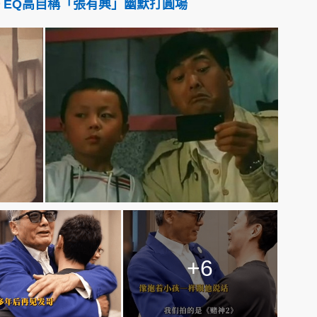
 EQ高自稱「張有興」幽默打圓場
+6