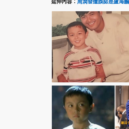
延伸內容：
周潤發遭誤認是盧海鵬