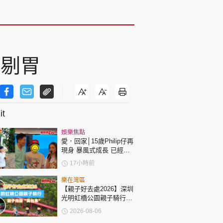
挑剔胃
t
娛樂焦點
愛．回家│15歲Philip仔再
現身 暴風式成長 已經高
過「三太」樊亦敏！
17小時前
樂在灣區
【親子好去處2026】深圳
光明虹橋公園親子騎行：
「電助力黃包車」2小時
2026-08-06
環湖