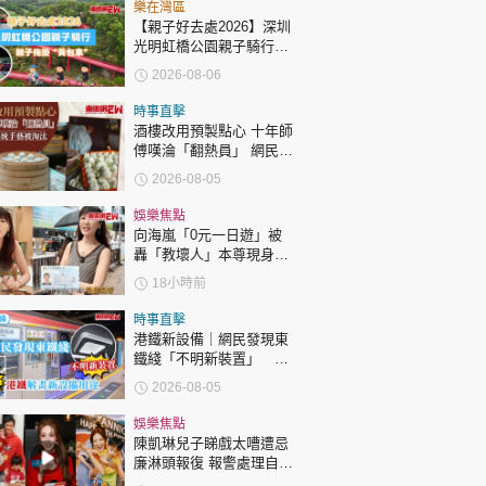
時政財經
樂在灣區
【親子好去處2026】深圳
健康生活
光明虹橋公園親子騎行：
「電助力黃包車」2小時
2026-08-06
飲食旅遊
環湖
時事直擊
酒樓改用預製點心 十年師
傅嘆淪「翻熱員」 網民憂
傳統手藝被淘汰
2026-08-05
娛樂焦點
向海嵐「0元一日遊」被
轟「教壞人」本尊現身回
環球
The Standard
親子王
應網民
18小時前
時事直擊
港鐵新設備｜網民發現東
鐵綫「不明新裝置」 港
鐵解畫新設備用途
2026-08-05
轉載 ©Eastweek.com.hk. All rights reserved.
娛樂焦點
陳凱琳兒子睇戲太嘈遭忌
廉淋頭報復 報警處理自責
護子不力 歐錦棠陳倩揚齊