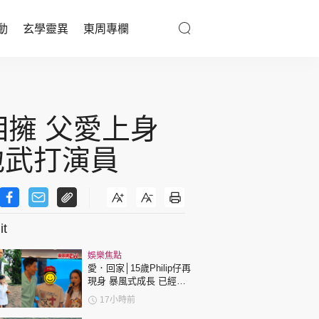
動
玄學靈異
東周專欄
優享生活
醫療百科
擁 父愛上身
親子天地
地武打演員
與寵同行
t
東周專欄
娛樂焦點
娛樂名人
愛．回家│15歲Philip仔再
現身 暴風式成長 已經高
文化藝術
過「三太」樊亦敏！
17小時前