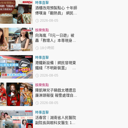
時事直擊
酒樓改用預製點心 十年師
傅嘆淪「翻熱員」 網民憂
傳統手藝被淘汰
2026-08-05
娛樂焦點
向海嵐「0元一日遊」被
轟「教壞人」本尊現身回
應網民
18小時前
時事直擊
港鐵新設備｜網民發現東
鐵綫「不明新裝置」 港
鐵解畫新設備用途
2026-08-05
娛樂焦點
陳凱琳兒子睇戲太嘈遭忌
廉淋頭報復 報警處理自責
護子不力 歐錦棠陳倩揚齊
2026-08-05
表態「媽媽有責任」
時事直擊
活春宮｜湖南省人民醫院
副院長與眼科女醫生 17
分鐘「激戰」片流出 動作