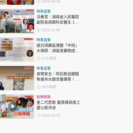
2026-08-05
表態「媽媽有責任」
時事直擊
活春宮｜湖南省人民醫院
副院長與眼科女醫生 17
分鐘「激戰」片流出 動作
2025-11-06
露骨 網上瘋傳
時事直擊
遊日掃藥返港變「中招」
大律師：須留意藥物成分
自用代購都唔係護身符
21小時前
時事直擊
食物安全｜阿拉斯加銀鱈
魚樣本水銀含量爆表！或
令視力聽覺記憶力永久受
16小時前
損
娛樂焦點
星二代悲歌 龐景峰屈居工
廈公廁沖涼
2026-03-31