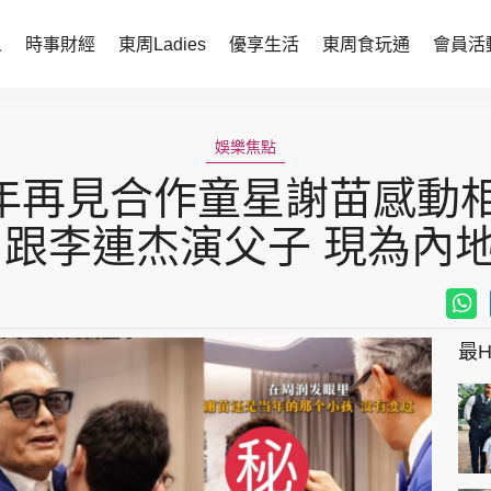
人
時事財經
東周Ladies
優享生活
東周食玩通
會員活
時事財經
東周Ladies
娛樂焦點
時事直擊
談情說性
年再見合作童星謝苗感動相
財經智庫
時尚生活
曾跟李連杰演父子 現為內
焦點人物
健康醫美
她世代力量
卓越女性
最Hi
會員活動
玄學靈異
周JETSO
東勝運程
智富天下 李居明