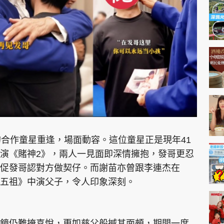
神機妙算 李丞責
緣來有理 麥玲玲
鬼靈精怪 威師兄
PCM 電腦廣場
星島頭條
星島日報
頭條日報
星島
的合作童星重逢，場面動容。這位童星正是現年41
演《賭神2》，兩人一見面即深情擁抱，發哥更忍
促發哥認對方做契仔。而謝苗亦曾跟李連杰在
EDUPLUS
五祖》中演父子，令人印象深刻。
款
版權及免責聲明
Copyright © 東周網 版權所有 . 不得
鏡仍難掩喜悅，更如慈父般搣其面頰，期間一度