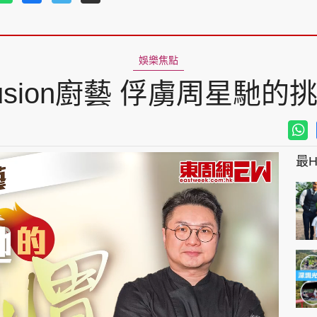
娛樂焦點
usion廚藝 俘虜周星馳的
最Hi