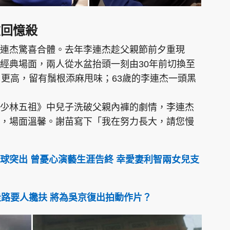
掀回憶殺
連杰驚喜合體。去年李連杰趁父親節前夕重現
經典場面，兩人從水盆抬頭一刻由30年前切換至
」更高，留有鬚根添麻甩味；63歲的李連杰一頭黑
少林五祖》中兒子洗破父親內褲的劇情，李連杰
，場面溫馨。謝苗寫下「我在努力長大，請您慢
球突出 曾憂心演藝生涯告終 幸愛妻利智兩女兒支
走路要人攙扶 將為吳京復出拍動作片？