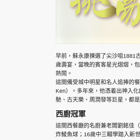
L
U
o
n
a
m
d
u
e
t
早前，蘇永康揀選了尖沙咀188
d
e
:
7
歲壽宴，當晚的賓客星光熠熠，包
.
1
0
熱鬧。
%
這間備受城中明星和名人追捧的餐
Ken）。多年來，他憑着出神入化
馳、古天樂、周潤發等巨星，都是
西廚冠軍
這間西餐廳的名廚兼老闆劉銘佳（C
炸鯪魚球；16歲中三輟學踏入新