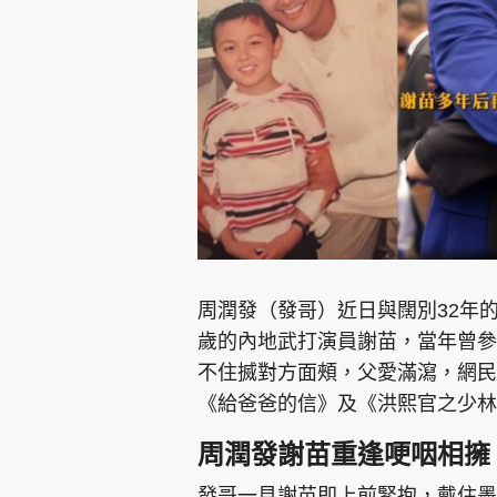
集團旗下品牌
東周刊
cazbuyer
東Touch
周潤發（發哥）近日與闊別32年
歲的內地武打演員謝苗，當年曾參
不住搣對方面頰，父愛滿瀉，網民
Oh!爸媽
JobMarket
頭條搵工
《給爸爸的信》及《洪熙官之少林
關於我們
聯絡我們
隱私政策聲明
使用條
周潤發謝苗重逢哽咽相擁
發哥一見謝苗即上前緊抱，戴住墨