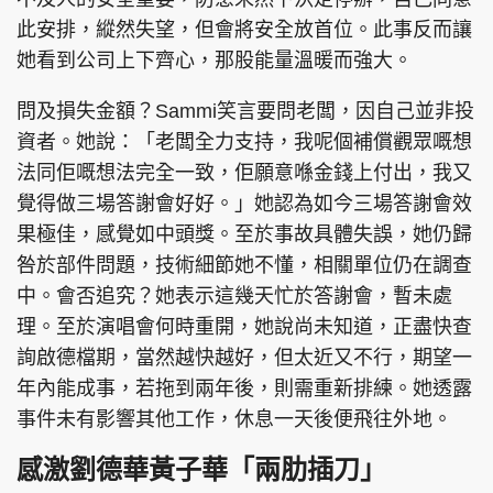
此安排，縱然失望，但會將安全放首位。此事反而讓
她看到公司上下齊心，那股能量溫暖而強大。
問及損失金額？Sammi笑言要問老闆，因自己並非投
資者。她說：「老闆全力支持，我呢個補償觀眾嘅想
法同佢嘅想法完全一致，佢願意喺金錢上付出，我又
覺得做三場答謝會好好。」她認為如今三場答謝會效
果極佳，感覺如中頭獎。至於事故具體失誤，她仍歸
咎於部件問題，技術細節她不懂，相關單位仍在調查
中。會否追究？她表示這幾天忙於答謝會，暫未處
理。至於演唱會何時重開，她說尚未知道，正盡快查
詢啟德檔期，當然越快越好，但太近又不行，期望一
年內能成事，若拖到兩年後，則需重新排練。她透露
事件未有影響其他工作，休息一天後便飛往外地。
感激劉德華黃子華「兩肋插刀」