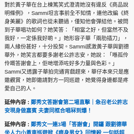
對於黃子華在台上棟篤笑式澄清她沒有違反《商品說
明條例》，Sammi坦言事前全不知情，連他改編《終
身美麗》的歌詞也從未聽過，僅知他會彈結他。被問
到子華唱功如何？她笑答：「相當之好，但當然不及
我好，一定係我好啲。」她形容子華「兩肋插刀」，
兩人緣份甚好，十分投契。Sammi感激黃子華與劉德
華外，她笑言都要多謝老公許志安，她說：「喺孤伶
伶嘅答謝會上，佢哋增添咗好多力量與色彩。」
Sammi又透露子華拍完通宵戲趕來，華仔本來只是應
邀觀賞，她即邀請對方一同巡遊，她覺得身邊都是疼
愛自己的人。
延伸內容 :
鄭秀文答謝會第二場直擊｜急召老公許志
安現身做嘉賓 夫妻同框合唱冧到爆！
延伸內容 :
鄭秀文一連3場「答謝會」開鑼 跟劉德華
坐人力小黃車巡遊掀《瘦身男女》回憶殺 一句話超