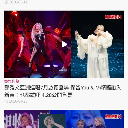
2026-05-19
娛樂焦點
鄭秀文亞洲巡唱7月啟德登場 保留You & Mi精髓融入
新意：乜都試吓 4.28公開售票
2026-04-23