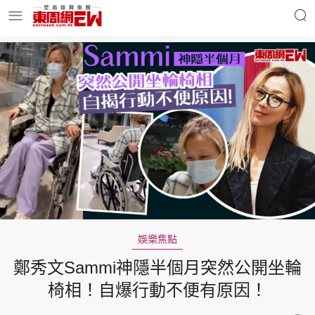
明星名人
時事財經
東周Ladies
優享生活
東周食玩通
會員活動
娛樂焦點
鄭秀文Sammi神隱半個月突然公開坐輪
玄學靈異
東周專欄
椅相！自爆行動不便有原因！