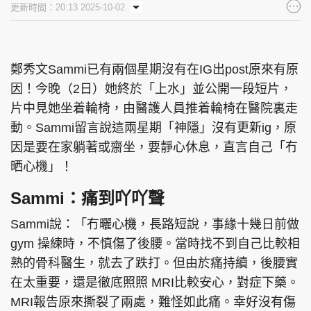
更新時間：20:13 2025-10-02
集團旗下品牌
鄭秀文Sammi已有兩個星期沒有在IG出post原來有原
因！今晚（2日）她終於「上水」並公開一段短片，
東周刊
cazbuyer
東Touch
片中見她坐着輪椅，由醫護人員推着輪椅在醫院裏走
動。Sammi留言說這兩星期「神隱」沒有更新ig，原
因是要在家躺著或齋坐，要靜心休息，直言自己「冇
PCM 電腦廣場
星島頭條
星島日報
晒心機」！
Sammi：痛到吖吖聲
Sammi說：「冇曬心機，長路短說，事緣十幾日前做
頭條日報
星島環球
The Standard
gym 操練時，不慎傷了後腰。當時找不到自己比較相
熟的骨科醫生，就去了跌打。但由於痛持續，後腰實
在太重要，還是徹底照照 MRI比較安心，對症下藥。
MRI報告原來撕裂了兩處，難怪如此痛。幸好沒有傷
親子王
Oh!爸媽
JobMarket