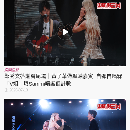
娛樂焦點
鄭秀文答謝會尾場｜黃子華做壓軸嘉賓 自彈自唱冧
「V姐」爆Sammi唔識佢計數
2026-07-13