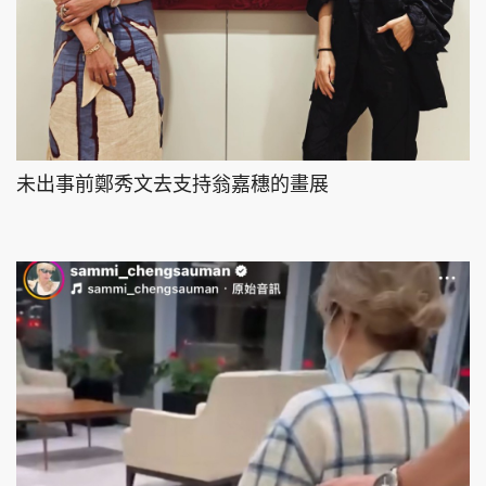
未出事前鄭秀文去支持翁嘉穗的畫展