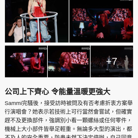
+7
公司上下齊心 令能量溫暖更強大
Sammi完騷後，接受訪時被問及有否考慮折衷方案舉
行演唱會？她表示若技術上可行當然會嘗試，但確實
趕不及更換部件，強調別小看一顆螺絲或任何零件，
機械上大小部件皆舉足輕重。無論多大型的演出，都
不及人的安全重要，防患未然下決定停辦，自己同意