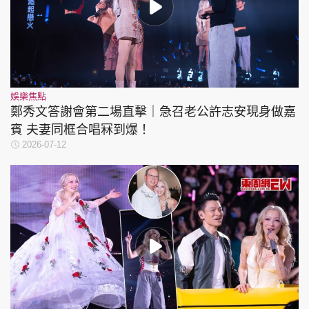
娛樂焦點
鄭秀文答謝會第二場直擊｜急召老公許志安現身做嘉
賓 夫妻同框合唱冧到爆！
2026-07-12