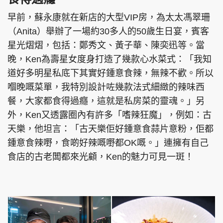
早前，蘇永康就在新店的大型VIP房，為太太馮翠珊
（Anita）舉辦了一場約30多人的50歲生日宴，賓客
星光熠熠，包括：鄭秀文、黃子華、陳奕迅等。當
晚，Ken為壽星女度身打造了幾款心水菜式：「我知
道好多明星私底下其實好鍾意食辣，無辣不歡。所以
嗰晚嘅菜單，我特別設計咗幾款法式細緻的辣味西
餐，大家都食得過癮，這就是私房菜的靈魂。」另
外，Ken又透露圈內有許多「嗜辣狂魔」，例如：古
天樂，他坦言：「古天樂佢好鍾意食蒜片意粉，佢都
鍾意食辣嘢，食啲好辣嘅嘢都OK嘅。」連擁有自己
食店的古老闆都來光顧，Ken的魅力可見一斑！