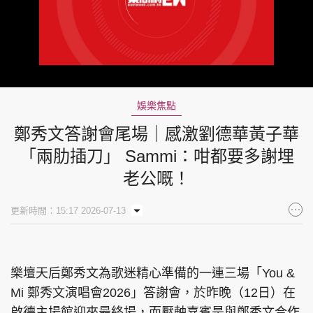
娛樂焦點
鄭秀文答謝會尾場｜感激劉德華黃子華
「兩肋插刀」 Sammi：咁都要多謝埋
老公嘅！
更新時間：15:17 2026-07-13
樂壇天后鄭秀文為歌迷精心準備的一連三場「You &
Mi 鄭秀文演唱會2026」答謝會，於昨晚（12日）在
啟德主場館迎來最終場，而壓軸嘉賓是與鄭秀文合作