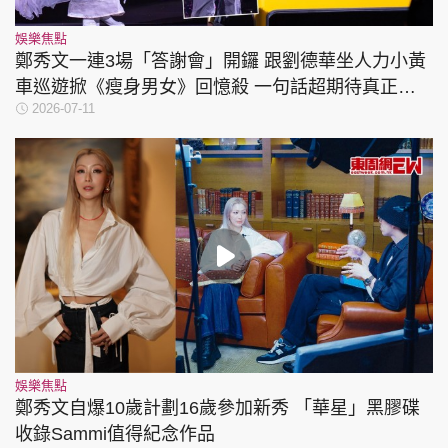
娛樂焦點
鄭秀文一連3場「答謝會」開鑼 跟劉德華坐人力小黃
車巡遊掀《瘦身男女》回憶殺 一句話超期待真正演
2026-07-11
唱會
娛樂焦點
鄭秀文自爆10歲計劃16歲參加新秀 「華星」黑膠碟
收錄Sammi值得紀念作品