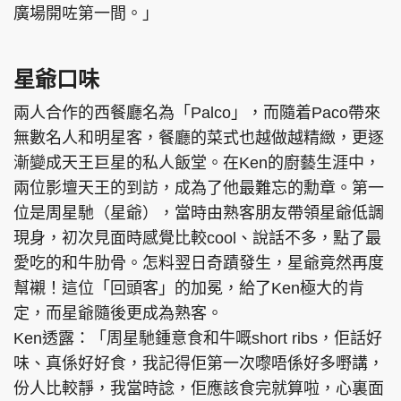
廣場開咗第一間。」
星爺口味
兩人合作的西餐廳名為「Palco」，而隨着Paco帶來
無數名人和明星客，餐廳的菜式也越做越精緻，更逐
漸變成天王巨星的私人飯堂。在Ken的廚藝生涯中，
兩位影壇天王的到訪，成為了他最難忘的勳章。第一
位是周星馳（星爺），當時由熟客朋友帶領星爺低調
現身，初次見面時感覺比較cool、說話不多，點了最
愛吃的和牛肋骨。怎料翌日奇蹟發生，星爺竟然再度
幫襯！這位「回頭客」的加冕，給了Ken極大的肯
定，而星爺隨後更成為熟客。
Ken透露：「周星馳鍾意食和牛嘅short ribs，佢話好
味、真係好好食，我記得佢第一次嚟唔係好多嘢講，
份人比較靜，我當時諗，佢應該食完就算啦，心裏面