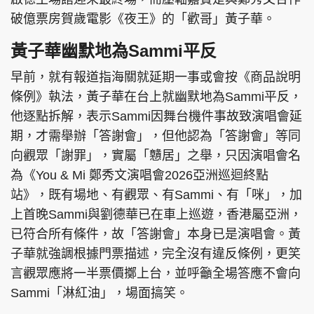
破億票房賀歲電影《夜王》的「歡哥」黃子華。
黃子華幽默地為Sammi平反
早前，就有報道指海關就延期一事或會按《商品說明
條例》執法，黃子華在台上就幽默地為Sammi平反，
他逐點拆解，表示Sammi因舞台機件事故致演唱會延
期，才需舉辦「答謝會」，但他認為「答謝會」等同
向觀眾「謝罪」，實屬「戇居」之舉，只因演唱會名
為《You & Mi 鄭秀文演唱會2026亞洲巡迴終點
站》，既有場地、有觀眾、有Sammi、有「咪」，加
上首晚Sammi與劉德華已在車上巡遊，香港屬亞洲，
已符合所有條件，故「答謝會」本身已是演唱會。黃
子華就強調根據門票描述，完全沒有違反條例，更笑
言觀眾應將一半票價擲上台，並呼籲全場答應不會向
Sammi「淋紅油」，場面搞笑。