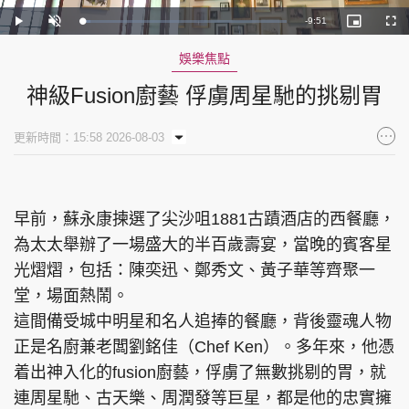
Remaining
-
9:51
Loaded
:
Play
Unmute
Picture-
Full
4.23%
in-
Picture
Time
娛樂焦點
神級Fusion廚藝 俘虜周星馳的挑剔胃
更新時間：15:58 2026-08-03
早前，蘇永康揀選了尖沙咀1881古蹟酒店的西餐廳，
為太太舉辦了一場盛大的半百歲壽宴，當晚的賓客星
光熠熠，包括：陳奕迅、鄭秀文、黃子華等齊聚一
堂，場面熱鬧。
這間備受城中明星和名人追捧的餐廳，背後靈魂人物
正是名廚兼老闆劉銘佳（Chef Ken）。多年來，他憑
着出神入化的fusion廚藝，俘虜了無數挑剔的胃，就
連周星馳、古天樂、周潤發等巨星，都是他的忠實擁