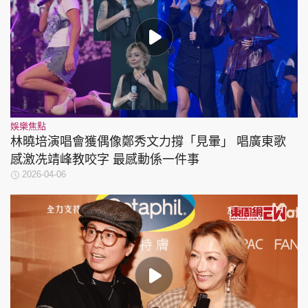
娛樂焦點
林曉培演唱會獲偶像鄭秀文力撐「見暈」 唱廣東歌
感激冼靖峰教咬字 最感動係一件事
2026-04-06