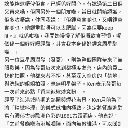
諗能夠煮嘢俾佢食，已經係好開心。冇諗過第二日佢
又再來喎，佢同另外一個朋友嚟，當日就開始認識，
佢多咗嘢講，仲同我講：『佢鍾意食啲乜，又唔鍾意
食啲乜，啲餸重點唔可以太肥膩，因為佢要keep
fit。』就係咁樣，我開始慢慢了解佢嘅飲食習慣，呢
個係一個好好嘅經驗，其實我本身係好鍾意周星馳
㗎！」
另一位巨星周潤發（發哥），則為整個團隊帶來了無
限歡樂，因為發哥每次來到都極度友善，店內的員工
找他拍照，他都來者不拒，甚至深入廚房的「禁地」
與洗碗的姐姐拍照，毫無明星架子。Ken表示發哥每
一次前來必點「香蒜辣椒炒意粉」。
經歷了海港城時期的熱鬧與煙花海景，Ken月前為了
將「精緻料理」的儀式感推向極致，決定將餐廳進駐
富有濃郁古典歐洲色彩的1881古蹟酒店。他直說：
「之前餐廳喺海港城嗰陣，面向無敵維港，可以睇到