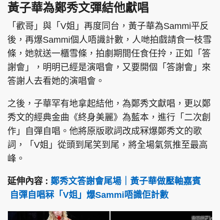
黃子華為鄭秀文彈結他獻唱
「歡哥」與「V姐」再度同台，黃子華為Sammi平反
後，再爆Sammi個人唔識計數，人哋拍戲請食一枝雪
條，她就送一櫃雪條，拍劇期間任食任拎，正如「答
謝會」，明明已經是演唱會，又要開個「答謝會」來
答謝人去看她的演唱會。
之後，子華罕有地拿起結他，為鄭秀文獻唱，更以鄭
秀文的經典金曲《終身美麗》為藍本，進行「二次創
作」自彈自唱。他將原版歌詞改成冧爆鄭秀文的歌
詞，「V姐」從頭到尾笑到尾，將全場氣氛推至最高
峰。
延伸內容 :
鄭秀文答謝會尾場｜黃子華做壓軸嘉賓
自彈自唱冧「V姐」爆Sammi唔識佢計數