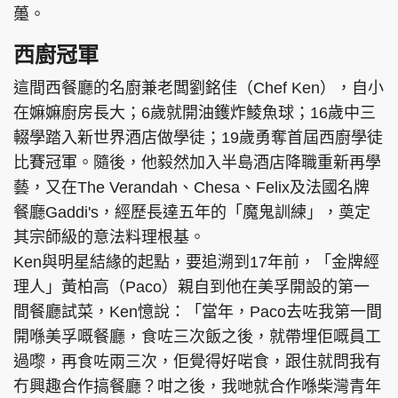
𧄌。
西廚冠軍
這間西餐廳的名廚兼老闆劉銘佳（Chef Ken），自小
在嫲嫲廚房長大；6歲就開油鑊炸鯪魚球；16歲中三
輟學踏入新世界酒店做學徒；19歲勇奪首屆西廚學徒
比賽冠軍。隨後，他毅然加入半島酒店降職重新再學
藝，又在The Verandah、Chesa、Felix及法國名牌
餐廳Gaddi's，經歷長達五年的「魔鬼訓練」，奠定
其宗師級的意法料理根基。
Ken與明星結緣的起點，要追溯到17年前，「金牌經
理人」黃柏高（Paco）親自到他在美孚開設的第一
間餐廳試菜，Ken憶說：「當年，Paco去咗我第一間
開喺美孚嘅餐廳，食咗三次飯之後，就帶埋佢嘅員工
過嚟，再食咗兩三次，佢覺得好啱食，跟住就問我有
冇興趣合作搞餐廳？咁之後，我哋就合作喺柴灣青年