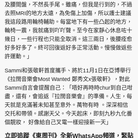
及腰間盤，不然長手尾。雖痛，但我是行到的，不過
去照MRI的地方太遠，為免傷上加傷，所以護士建議
我這段路用輪椅輔助。每當地下有一些凸起的地方，
輪椅一震，我就痛到吖吖聲。至今在家靜心休息咗十
頭條搵工
EDUPLUS
幾日，一些行程也只能全取消。這三兩日，後腰痊愈
好多好多了。終可回復返好多正常活動。慢慢做返些
關於我們
使用條款
許運動。」
聯絡我們
版權及免責聲明
Sammi和張敬軒首度攜手、將於11月1日在亞博舉行
隱私政策聲明
《拉闊音樂會Most Wanted 鄭秀文x張敬軒》，對此
Sammi自言會提醒自己：「唔好再時時chur到自己咁
盡，還有，會追返『拉闊音樂會』的準備。人生，每
Copyright © 東周網 版權所有 . 不得轉載
天就是充滿著未知甚至意外。萬物有時 。深深相信
©Eastweek.com.hk. All rights reserved.
交托和帶領。感謝天父。今天起床，即刻九秒九化番
個靚妝， 好像給自己叉電一樣迎接新一天」
立即追蹤《東周刊》全新WhatsApp頻道，緊貼