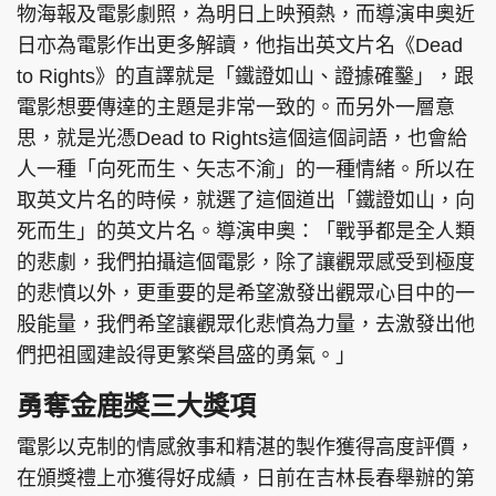
物海報及電影劇照，為明日上映預熱，而導演申奧近
日亦為電影作出更多解讀，他指出英文片名《Dead
to Rights》的直譯就是「鐵證如山、證據確鑿」，跟
電影想要傳達的主題是非常一致的。而另外一層意
頭條搵工
EDUPLUS
思，就是光憑Dead to Rights這個這個詞語，也會給
人一種「向死而生、矢志不渝」的一種情緒。所以在
取英文片名的時候，就選了這個道出「鐵證如山，向
關於我們
使用條款
死而生」的英文片名。導演申奧：「戰爭都是全人類
聯絡我們
版權及免責聲明
的悲劇，我們拍攝這個電影，除了讓觀眾感受到極度
隱私政策聲明
的悲憤以外，更重要的是希望激發出觀眾心目中的一
股能量，我們希望讓觀眾化悲憤為力量，去激發出他
們把祖國建設得更繁榮昌盛的勇氣。」
Copyright © 東周網 版權所有 . 不得轉載
©Eastweek.com.hk. All rights reserved.
勇奪金鹿獎三大獎項
電影以克制的情感敘事和精湛的製作獲得高度評價，
在頒獎禮上亦獲得好成績，日前在吉林長春舉辦的第