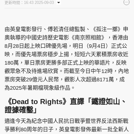
更新時間：16:43 2025-09-03
集團旗下品牌
由英皇電影發行、傅若清任總監製、《孤注一擲》申
奧執導的中國史詩歷史電影《南京照相館》，香港由
東周刊
cazbuyer
東Touch
8月28日起上映口碑優先場，明日（9月4日）正式公
映，而優先場票房穩步上揚，短短六天累積票房收近
180萬，單日票房更勝多部正式上映的華語片，反映
PCM 電腦廣場
星島頭條
星島日報
觀眾急不及待進場欣賞。而截至今日中午12時，內地
票房突破29億元人民幣，觀影人次超過8171萬，成
為2025年暑期檔現象級作品。
《Dead to Rights》直譯「鐵證如山、
頭條日報
星島環球
The Standard
證據確鑿」
適逢今天為紀念中國人民抗日戰爭暨世界反法西斯戰
爭勝利80周年的日子，英皇電影發佈最新一批全新人
親子王
Oh!爸媽
JobMarket