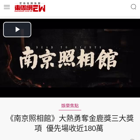
明星名人
時事財經
Play
Video
東周Ladies
優享生活
東周食玩通
會員活動
娛樂焦點
《南京照相館》大熱勇奪金鹿獎三大獎
玄學靈異
東周專欄
項 優先場收近180萬